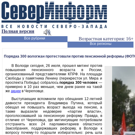
Полная версия
Все рубрики
Возрастная категория: 16+
Все регионы
Порядка 300 вологжан протестовали против пенсионной реформы (ФОТ
В Вологде сегодня, 26 июля, прошел митинг против
повышения пенсионного возраста в России,
организованный представителями КПРФ. На площади
Свободы у памятника Ленину (перекресток ул. Мира и
проспекта Победы) собралось
порядка 300 человек
—
примерно в 10 раз меньше, чем днем ранее на такой
же
акции
в Череповце.
Выступающие вспомнили про обещания 12-летней
давности президента Владимира Путина, который
обещал не повышать возраст выхода на пенсию, а
также выразили недоверие «партии власти»,
проголосовавшей за пенсионную реформу. Правда, в
отличие от Череповца, где митингующие потребовали
отстранить всех 24 парламентариев областного
Заксобрания, поддержавших реформу, в Вологде к
вопросу почему-то подошли избирательно: речь шла