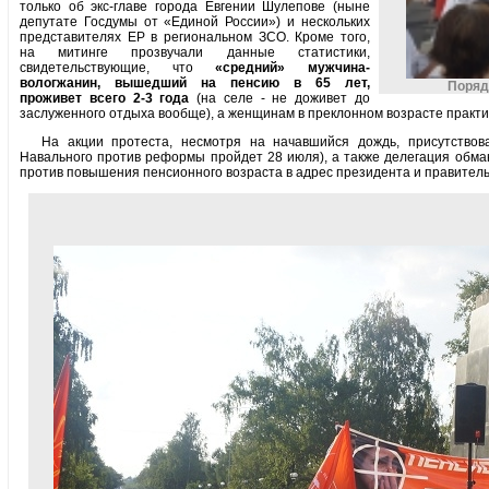
только об экс-главе города Евгении Шулепове (ныне
депутате Госдумы от «Единой России») и нескольких
представителях ЕР в региональном ЗСО. Кроме того,
на митинге прозвучали данные статистики,
свидетельствующие, что
«средний» мужчина-
вологжанин, вышедший на пенсию в 65 лет,
Поряд
проживет всего 2-3 года
(на селе - не доживет до
заслуженного отдыха вообще), а женщинам в преклонном возрасте практи
На акции протеста, несмотря на начавшийся дождь, присутствов
Навального против реформы пройдет 28 июля), а также делегация обма
против повышения пенсионного возраста в адрес президента и правител