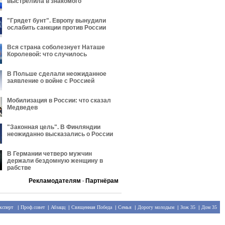
выстрелила в знакомого
"Грядет бунт". Европу вынудили
ослабить санкции против России
Вся страна соболезнует Наташе
Королевой: что случилось
В Польше сделали неожиданное
заявление о войне с Россией
Мобилизация в России: что сказал
Медведев
"Законная цель". В Финляндии
неожиданно высказались о России
В Германии четверо мужчин
держали бездомную женщину в
рабстве
Рекламодателям
Партнёрам
•
ксперт
|
Проф.совет
|
Абзацц
|
Священная Победа
|
Семья
|
Дорогу молодым
|
Зож 35
|
Дом 35