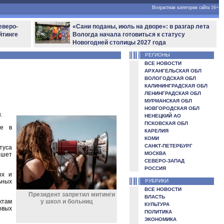
Возрастная категория сайта 16+
еверо-
«Сани поданы, июль на дворе»: в разгар лета
йтинге
Вологда начала готовиться к статусу
Новогодней столицы 2027 года
РЕГИОНЫ
ВСЕ НОВОСТИ
АРХАНГЕЛЬСКАЯ ОБЛ
ВОЛОГОДСКАЯ ОБЛ
КАЛИНИНГРАДСКАЯ ОБЛ
ЛЕНИНГРАДСКАЯ ОБЛ
МУРМАНСКАЯ ОБЛ
НОВГОРОДСКАЯ ОБЛ
.
НЕНЕЦКИЙ АО
ПСКОВСКАЯ ОБЛ
же в
КАРЕЛИЯ
КОМИ
САНКТ-ПЕТЕРБУРГ
туса
МОСКВА
ишет
СЕВЕРО-ЗАПАД
РОССИЯ
ых и
ьных
РУБРИКИ
ВСЕ НОВОСТИ
Президент запретил митинги
ВЛАСТЬ
ктам
у школ и больниц
КУЛЬТУРА
овых
ПОЛИТИКА
ЭКОНОМИКА