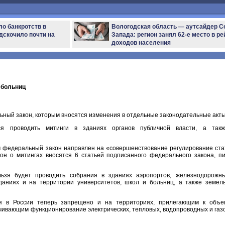
ло банкротств в
Вологодская область — аутсайдер С
дскочило почти на
Запада: регион занял 62-е место в ре
доходов населения
 больниц
ный закон, которым вносятся изменения в отдельные законодательные акты
ся проводить митинги в зданиях органов публичной власти, а так
 федеральный закон направлен на «совершенствование регулирование ста
кон о митингах вносятся 6 статьей подписанного федерального закона, п
ьзя будет проводить собрания в зданиях аэропортов, железнодорожн
зданиях и на территории университетов, школ и больниц, а также земел
я в России теперь запрещено и на территориях, прилегающим к объе
ечивающим функционирование электрических, тепловых, водопроводных и газ