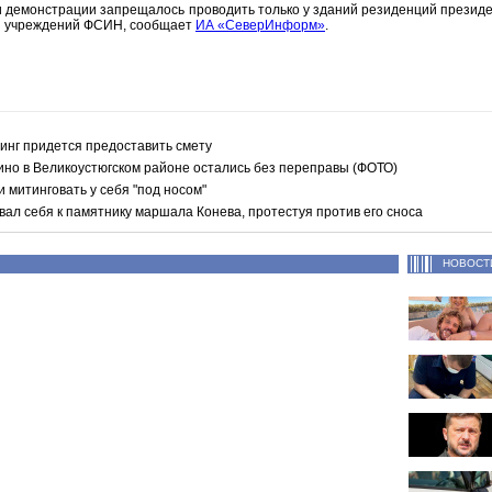
и демонстрации запрещалось проводить только у зданий резиденций президе
 и учреждений ФСИН, сообщает
ИА «СеверИнформ»
.
инг придется предоставить смету
ино в Великоустюгском районе остались без переправы (ФОТО)
 митинговать у себя "под носом"
ал себя к памятнику маршала Конева, протестуя против его сноса
НОВОСТ