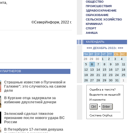
ОБЩЕСТВО
нта,
ПРОИСШЕСТВИЯ
ЗДРАВООХРАНЕНИЕ
ОБРАЗОВАНИЕ
СЕЛЬСКОЕ ХОЗЯЙСТВО
©СеверИнформ, 2022 г.
КРИМИНАЛ
СПОРТ
АФИША
КАЛЕНДАРЬ
<<<
ДЕКАБРЬ 2022г.
>>>
ПН
ВТ
СР
ЧТ
ПТ
СБ
ВС
28
29
30
1
2
3
4
5
6
7
8
9
10
11
12
13
14
15
16
17
18
И ПАРТНЕРОВ
19
20
21
22
23
24
25
26
27
28
29
30
31
1
Страшные известия о Пугачевой и
Галкине*: это случилось на самом
деле
В Кургане отца задержали за
избиение двухлетней дочери
Зеленский сделал тяжелое
признание после нового удара ВС
России
В Петербурге 17-летняя девушка