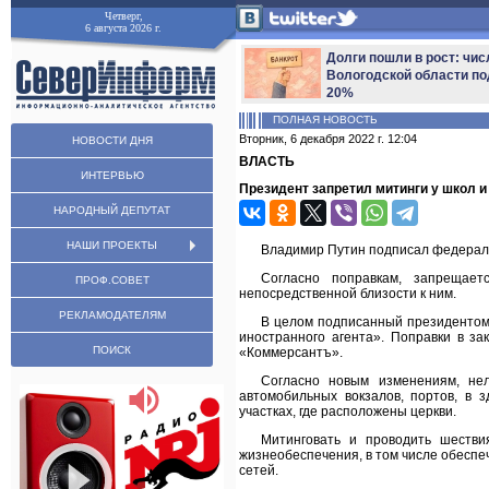
Четверг,
6 августа 2026 г.
Долги пошли в рост: чис
Вологодской области по
20%
ПОЛНАЯ НОВОСТЬ
Вторник, 6 декабря 2022 г. 12:04
НОВОСТИ ДНЯ
ВЛАСТЬ
ИНТЕРВЬЮ
Президент запретил митинги у школ и
НАРОДНЫЙ ДЕПУТАТ
НАШИ ПРОЕКТЫ
Владимир Путин подписал федераль
Согласно поправкам, запрещает
ПРОФ.СОВЕТ
непосредственной близости к ним.
РЕКЛАМОДАТЕЛЯМ
В целом подписанный президентом
иностранного агента». Поправки в за
ПОИСК
«Коммерсантъ».
Согласно новым изменениям, нел
автомобильных вокзалов, портов, в 
участках, где расположены церкви.
Митинговать и проводить шестви
жизнеобеспечения, в том числе обесп
сетей.