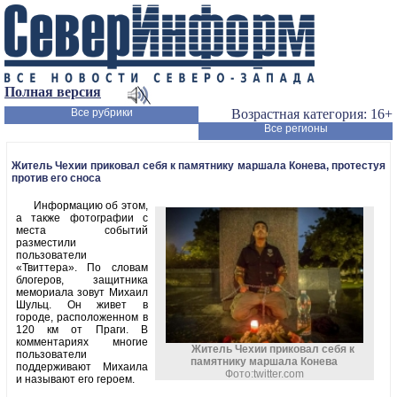
Полная версия
Все рубрики
Возрастная категория: 16+
Все регионы
Житель Чехии приковал себя к памятнику маршала Конева, протестуя
против его сноса
Информацию об этом,
а также фотографии с
места событий
разместили
пользователи
«Твиттера». По словам
блогеров, защитника
мемориала зовут Михаил
Шульц. Он живет в
городе, расположенном в
120 км от Праги. В
комментариях многие
Житель Чехии приковал себя к
пользователи
памятнику маршала Конева
поддерживают Михаила
Фото:twitter.com
и называют его героем.