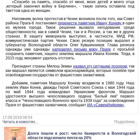
«Спасибо за память, спасибо от меня, моих детей и моего отца
,который закончил войну в Берлине», - такую запись оставила под
твиттом одна из женщин.
Напомним, волна протестов в Чехии возникла после того, как Совет
района Прага-6 постановил
перенести памятник Ивану Коневу
в один
из музеев города. Такое решение вызвало негодование среди
общественности, как в самой Чехии, так и в России, а так же в других
странах. В защиту мемориала выступил, в частности, МИД РФ,
коммунистическая партия Чехии. Свою резкую позицию выразил и
губернатор Вологодской области Олег Кувшинников. Глава региона
однажды уже однажды
направлял письмо мэру Праги
с просьбой
сохранить памятник, нашего земляка маршала Ивана Конева. Тогда, в
2015 году, монумент удалось отстоять.
Президент страны Милош Земан
назвал эту ситуацию позором
, так
как маршал является символом красноармейцев, которые погибли при
освобождении государства от фашистских захватчиков.
Добавим, памятник Маршалу Коневу воздвигли в 1980 году. Наш
земляк Иван Конев, дважды Герой Советского Союза с мая 1944 года
по май 1944 года командовал Украинским фронтом. Маршал
удостоился высшего чехословацкого ордена "Белый лев" первого
класса и "Чехословацкого Военного креста 1939 года" за освобождение
Праги от фашистских захватчиков, сообщает
ИА «СеверИнформ»
.
17.09.2019 08:54
Читать в новостях...
Подробнее...
Долги пошли в рост: число банкротств в Вологодской
области подскочило почти на 20%