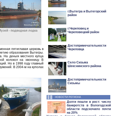
г.Вытегра и Вытегорский
район
г.Череповец и
Музей - подводная лодка
Череповецкий район
Достопримечательности
менная пятиглавая церковь в
Череповца
олетию образования Вытегры.
. На деньги местного купца
ой колокол на звонницу. В
Село Сизьма
ций. Но в 1998 году главный
Шекснинского района
ужений. В 2004-м на куполах
Достопримечательности
Сизьмы
НОВОСТИ РЕГИОНА
Долги пошли в рост: число
банкротств в Вологодской
области подскочило почти
на 20%