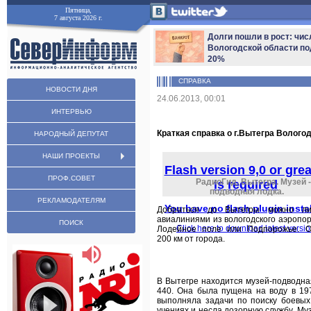
Пятница,
7 августа 2026 г.
Долги пошли в рост: чис
Вологодской области по
20%
СПРАВКА
НОВОСТИ ДНЯ
24.06.2013, 00:01
ИНТЕРВЬЮ
Краткая справка о г.Вытегра Волого
НАРОДНЫЙ ДЕПУТАТ
НАШИ ПРОЕКТЫ
Flash version 9,0 or grea
ПРОФ.СОВЕТ
РадиоГид. Вытегра. Музей -
is required
подводная лодка.
РЕКЛАМОДАТЕЛЯМ
You have no flash plugin insta
Добраться до Вытегры можно ли
авиалиниями из вологодского аэропор
ПОИСК
Click here to download latest versi
Лодейное поле или Подпорожье. О
200 км от города.
В Вытегре находится музей-подводна
440. Она была пущена на воду в 197
выполняла задачи по поиску боевых 
учениях и несла дозорную службу. Му