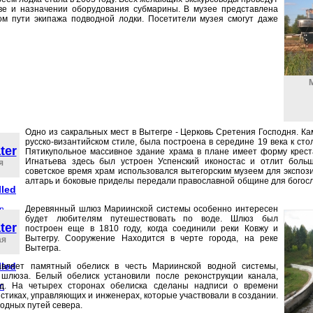
тве и назначении оборудования субмарины. В музее представлена
ом пути экипажа подводной лодки. Посетители музея смогут даже
Одно из сакральных мест в Вытегре - Церковь Сретения Господня. Ка
русско-византийском стиле, была построена в середине 19 века к ст
ter
Пятикупольное массивное здание храма в плане имеет форму креста
Игнатьева здесь был устроен Успенский иконостас и отлит больш
я
советское время храм использовался вытегорским музеем для экспози
алтарь и боковые приделы передали православной общине для богосл
lled
Деревянный шлюз Мариинской системы особенно интересен
on
будет любителям путешествовать по воде. Шлюз был
ter
построен еще в 1810 году, когда соединили реки Ковжу и
Вытегру. Сооружение Находится в черте города, на реке
ая
Вытегра.
lled
вляет памятный обелиск в честь Мариинской водной системы,
 шлюза. Белый обелиск установили после реконструкции канала,
од. На четырех сторонах обелиска сделаны надписи о времени
on
стиках, управляющих и инженерах, которые участвовали в создании.
одных путей севера.