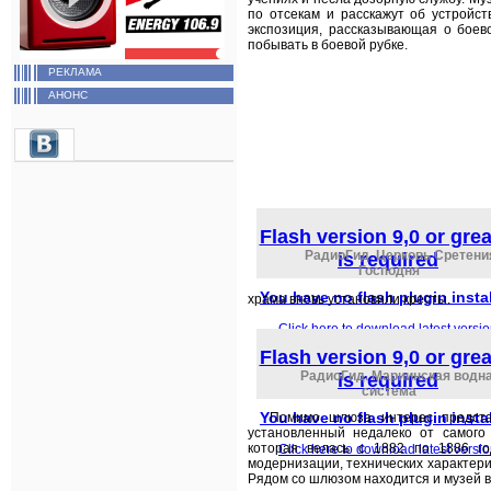
по отсекам и расскажут об устройс
экспозиция, рассказывающая о боев
побывать в боевой рубке.
РЕКЛАМА
АНОНС
Flash version 9,0 or grea
РадиоГид. Церковь Сретени
is required
Господня
You have no flash plugin insta
храма вновь установили кресты.
Click here to download latest versi
Flash version 9,0 or grea
РадиоГид. Мариинская водн
is required
система
You have no flash plugin insta
Помимо шлюза интерес предста
установленный недалеко от самого
которая велась с 1882 по 1886 г
Click here to download latest versi
модернизации, технических характери
Рядом со шлюзом находится и музей в