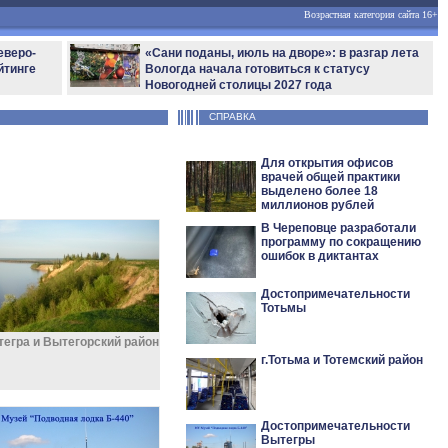
Возрастная категория сайта 16+
еверо-
«Сани поданы, июль на дворе»: в разгар лета
йтинге
Вологда начала готовиться к статусу
Новогодней столицы 2027 года
СПРАВКА
Для открытия офисов
врачей общей практики
выделено более 18
миллионов рублей
В Череповце разработали
программу по сокращению
ошибок в диктантах
Достопримечательности
Тотьмы
егра и Вытегорский район
г.Тотьма и Тотемский район
Достопримечательности
Вытегры