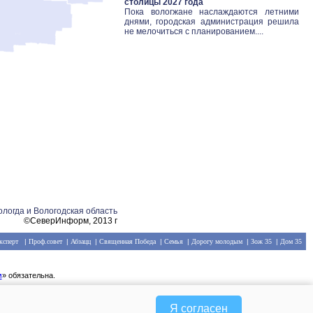
столицы 2027 года
Пока вологжане наслаждаются летними
днями, городская администрация решила
не мелочиться с планированием....
ологда и Вологодская область
©СеверИнформ, 2013 г
ксперт
|
Проф.совет
|
Абзацц
|
Священная Победа
|
Семья
|
Дорогу молодым
|
Зож 35
|
Дом 35
м
» обязательна.
Я согласен