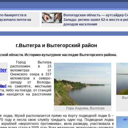
ло банкротств в
Вологодская область — аутсайдер С
дскочило почти на
Запада: регион занял 62-е место в ре
доходов населения
г.Вытегра и Вытегорский район
дской области. Историко-культурное наследие Вытегорского района.
Город Вытегра
расположен в 15
ter
километрах от
Онежского озера в 337
километров к северо-
западу от Вологды.
lled
бо на самолёте, местными
та, либо на поезде, от станций
on
ни находятся на расстоянии
Выт
Гора Андома, Вытегра
я лодка. Музей располагается прямо на борту подводной лодки Б –
0 году и несла свою службу тридцать один год. Подводная лодка
кораблей «вероятного противника», вела разведку, участвовала в
зеем лодка стала в 2005 году. Всех желающих экскурсоводы проведут