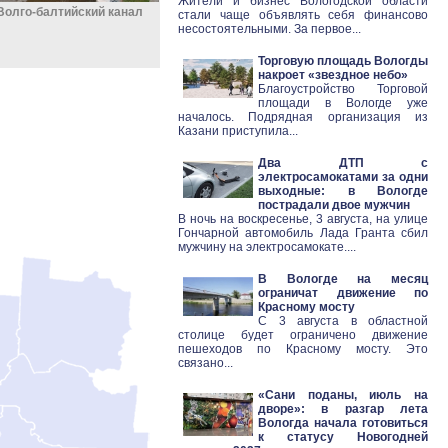
Жители и бизнес Вологодской области
Волго-балтийский канал
стали чаще объявлять себя финансово
несостоятельными. За первое...
Торговую площадь Вологды
накроет «звездное небо»
Благоустройство Торговой
площади в Вологде уже
началось. Подрядная организация из
Казани приступила...
Два ДТП с
электросамокатами за одни
выходные: в Вологде
пострадали двое мужчин
В ночь на воскресенье, 3 августа, на улице
Гончарной автомобиль Лада Гранта сбил
мужчину на электросамокате....
В Вологде на месяц
ограничат движение по
Красному мосту
С 3 августа в областной
столице будет ограничено движение
пешеходов по Красному мосту. Это
связано...
«Сани поданы, июль на
дворе»: в разгар лета
Вологда начала готовиться
к статусу Новогодней