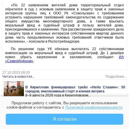
«По 22 заявлениям жителей дома территориальный отдел
обратился в суд с исковым заявлением в защиту прав и законных
интересов группы лиц к ООО УК «Сокольская» с требованием
устранить нарушения требований законодательства по содержанию
общего имущества многоквартирного дома, а также взыскать
моральный вред и судебный штраф в пользу жителей дома,
присоединившихся к заявлению. При рассмотрении гражданского дела
в защиту прав и законных интересов собственников квартир данного
дома часть предъявленных исковых требований ответчиком была
исполнена», - пояснили в Роспотребнадзоре.
По решению суда УК обязана выплатить 22 собственникам
компенсацию за моральный вред и судебный штраф. До 1 декабря
нужно убрать загрязнение и захламление, сообщает
ИА
«СеверИнформ»
.
27.10.2023 09:20
Читать в новостях...
Подробнее...
В Кириллове финишировал трейл «Небо Славян»: 50
городов, инклюзивный старт и конная интрига
8–9 августа 2026 года в Кирилловском...
10.08.2026 13:24
Вологодская обл
Продолжая работу с сайтом, Вы разрешаете использование
Читать в новостях...
Подробнее...
cookie-файлов и соглашаетесь с
Политикой конфиденциальности
Я согласен