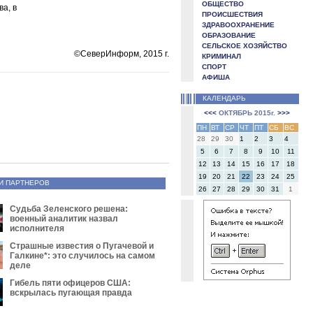
ОБЩЕСТВО
а, в
ПРОИСШЕСТВИЯ
ЗДРАВООХРАНЕНИЕ
ОБРАЗОВАНИЕ
СЕЛЬСКОЕ ХОЗЯЙСТВО
©СеверИнформ, 2015 г.
КРИМИНАЛ
СПОРТ
АФИША
КАЛЕНДАРЬ
<<<
ОКТЯБРЬ 2015г.
>>>
ПН
ВТ
СР
ЧТ
ПТ
СБ
ВС
28
29
30
1
2
3
4
5
6
7
8
9
10
11
12
13
14
15
16
17
18
19
20
21
22
23
24
25
И ПАРТНЕРОВ
26
27
28
29
30
31
1
Судьба Зеленского решена:
военный аналитик назвал
исполнителя
Страшные известия о Пугачевой и
Галкине*: это случилось на самом
деле
Гибель пяти офицеров США:
вскрылась пугающая правда