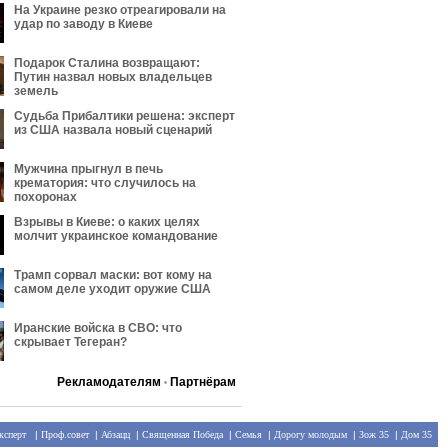
На Украине резко отреагировали на
удар по заводу в Киеве
Подарок Сталина возвращают:
Путин назвал новых владельцев
земель
Судьба Прибалтики решена: эксперт
из США назвала новый сценарий
Мужчина прыгнул в печь
крематория: что случилось на
похоронах
Взрывы в Киеве: о каких целях
молчит украинское командование
Трамп сорвал маски: вот кому на
самом деле уходит оружие США
Иранские войска в СВО: что
скрывает Тегеран?
Рекламодателям
Партнёрам
•
ксперт
|
Проф.совет
|
Абзацц
|
Священная Победа
|
Семья
|
Дорогу молодым
|
Зож 35
|
Дом 35