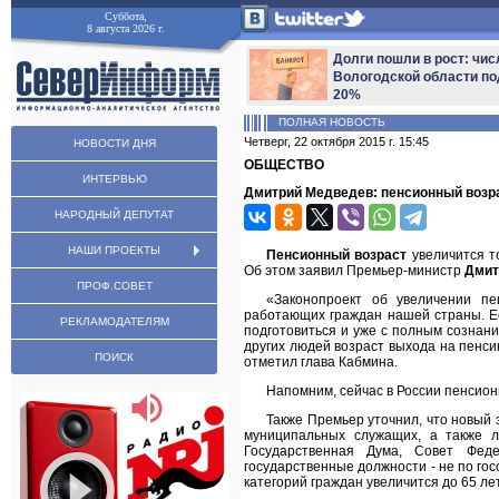
Суббота,
8 августа 2026 г.
Долги пошли в рост: чис
Вологодской области по
20%
ПОЛНАЯ НОВОСТЬ
Четверг, 22 октября 2015 г. 15:45
НОВОСТИ ДНЯ
ОБЩЕСТВО
ИНТЕРВЬЮ
Дмитрий Медведев: пенсионный возр
НАРОДНЫЙ ДЕПУТАТ
НАШИ ПРОЕКТЫ
Пенсионный возраст
увеличится т
Об этом заявил Премьер-министр
Дмит
ПРОФ.СОВЕТ
«Законопроект об увеличении пе
работающих граждан нашей страны. Е
РЕКЛАМОДАТЕЛЯМ
подготовиться и уже с полным сознан
других людей возраст выхода на пенси
ПОИСК
отметил глава Кабмина.
Напомним, сейчас в России пенсион
Также Премьер уточнил, что новый 
муниципальных служащих, а также л
Государственная Дума, Совет Фед
государственные должности - не по го
категорий граждан увеличится до 65 ле