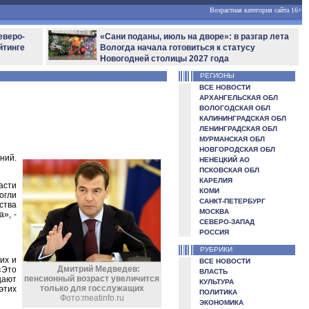
Возрастная категория сайта 16+
еверо-
«Сани поданы, июль на дворе»: в разгар лета
йтинге
Вологда начала готовиться к статусу
Новогодней столицы 2027 года
РЕГИОНЫ
ВСЕ НОВОСТИ
АРХАНГЕЛЬСКАЯ ОБЛ
ВОЛОГОДСКАЯ ОБЛ
КАЛИНИНГРАДСКАЯ ОБЛ
ЛЕНИНГРАДСКАЯ ОБЛ
МУРМАНСКАЯ ОБЛ
НОВГОРОДСКАЯ ОБЛ
ний.
НЕНЕЦКИЙ АО
ПСКОВСКАЯ ОБЛ
КАРЕЛИЯ
асти
КОМИ
огли
САНКТ-ПЕТЕРБУРГ
ства
МОСКВА
», -
СЕВЕРО-ЗАПАД
РОССИЯ
РУБРИКИ
их и
ВСЕ НОВОСТИ
Дмитрий Медведев:
«Это
ВЛАСТЬ
пенсионный возраст увеличится
щают
КУЛЬТУРА
только для госслужащих
этих
ПОЛИТИКА
Фото:meatinfo.ru
ЭКОНОМИКА