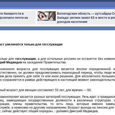
ло банкротств в
Вологодская область — аутсайдер С
дскочило почти на
Запада: регион занял 62-е место в ре
доходов населения
аст увеличится только для госслужащих
олько для
госслужащих
, а для остальных россиян он останется без измене
рий Медведев
на заседании Правительства.
нсионного возраста для госслужащих касается вполне определенной ч
стественно, он должен предусматривать переходный период, чтобы люди м
ием дела принять для себя то или иное решение. Для абсолютного большин
ю сохраняется в рамках действующего в настоящий момент законодательства
ный возраст для женщин составляет 55 лет, для мужчин — 60.
законопроект касается разных категорий госслужащих. Речь идет о гражданск
иц, замещающих государственные должности в различных структурах. 
ерации, члены правительства, то есть лица, которые именно заме
сслужбе, а немножко по другому направлению. Возраст выхода на пенсию для 
т, сейчас действует общий порядок», - добавил Дмитрий Медведев.