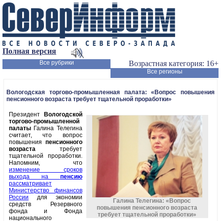
Полная версия
Все рубрики
Возрастная категория: 16+
Все регионы
Вологодская торгово-промышленная палата: «Вопрос повышения
пенсионного возраста требует тщательной проработки»
Президент
Вологодской
торгово-промышленной
палаты
Галина Телегина
считает, что вопрос
повышения
пенсионного
возраста
требует
тщательной проработки.
Напомним, что
изменение сроков
выхода на
пенсию
рассматривает
Министерство финансов
России
для экономии
Галина Телегина: «Вопрос
средств Резервного
повышения пенсионного возраста
фонда и Фонда
требует тщательной проработки»
национального