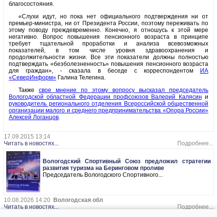
благосостояния.
«Слухи идут, но пока нет официального подтверждения ни от
премьер-министра, ни от Президента России, поэтому переживать по
этому поводу преждевременно. Конечно, я отношусь к этой мере
негативно. Вопрос повышения пенсионного возраста в принципе
требует тщательной проработки и анализа всевозможных
показателей, в том числе уровня здравоохранения и
продолжительности жизни. Все эти показатели должны полностью
подтверждать «безболезненность» повышения пенсионного возраста
для граждан», - сказала в беседе с корреспондентом
ИА
«СеверИнформ»
Галина Телегина.
Также
свое мнение по этому вопросу высказал председатель
Вологодской областной Федерации профсоюзов Валерий Калясин
и
руководитель регионального отделения Всероссийской общественной
организации малого и среднего предпринимательства «Опора России»
Алексей Логанцов
.
17.09.2015 13:14
Читать в новостях...
Подробнее...
Вологодский Спортивный Союз предложил стратегии
развития туризма на Беринговом проливе
Председатель Вологодского Спортивного...
10.08.2026 14:20
Вологодская обл
Читать в новостях...
Подробнее...