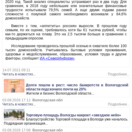
2020 год. Такой анализ специалисты устраивают раз в два году. Для
сравнения, в 2018 году небольшие или значительные финансовые
трудности испытывали 79,5% семей. А еще двумя годами ранее
сложности с покупкой самого необходимого возникали у 84,6%
домохозяйств.
Вместе с тем, «аппетиты» россиян выросли. В прошлом году
семьям, по их оценке, требовалось хотя бы 61 тысяча рублей, чтобы
как-то держаться на плаву. Это на 2,5 тысячи больше в сравнении с
предыдущим опросом.
Исследование проводилось прошлой осенью и охватило более 100
тысяч домохозяйств. Учитывались бытовые условия проживания,
здоровье и медобслуживание, образование, условия труда и другие
факторы, сообщает
ИА «СеверИнформ»
.
14.07.2021 09:11
Читать в новостях...
Подробнее...
Долги пошли в рост: число банкротств в Вологодской
области подскочило почти на 20%
Жители и бизнес Вологодской области...
03.08.2026 17:12
Вологодская обл
Читать в новостях...
Подробнее...
Торговую площадь Вологды накроет «звездное небо»
Благоустройство Торговой площади в Вологде уже началось.
Подрядная организация...
03.08.2026 17:08
Вологодская обл