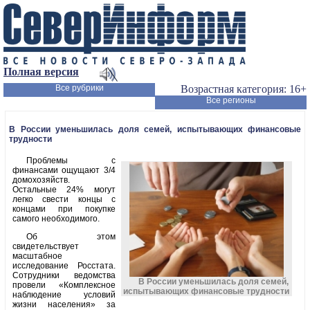
Полная версия
Все рубрики
Возрастная категория: 16+
Все регионы
В России уменьшилась доля семей, испытывающих финансовые
трудности
Проблемы с
финансами ощущают 3/4
домохозяйств.
Остальные 24% могут
легко свести концы с
концами при покупке
самого необходимого.
Об этом
свидетельствует
масштабное
исследование Росстата.
Сотрудники ведомства
В России уменьшилась доля семей,
провели «Комплексное
испытывающих финансовые трудности
наблюдение условий
жизни населения» за