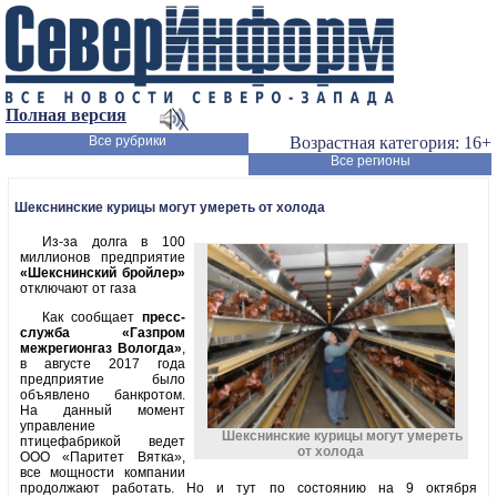
Полная версия
Все рубрики
Возрастная категория: 16+
Все регионы
Шекснинские курицы могут умереть от холода
Из-за долга в 100
миллионов предприятие
«Шекснинский бройлер»
отключают от газа
Как сообщает
пресс-
служба «Газпром
межрегионгаз Вологда»
,
в августе 2017 года
предприятие было
объявлено банкротом.
На данный момент
управление
Шекснинские курицы могут умереть
птицефабрикой ведет
от холода
ООО «Паритет Вятка»,
все мощности компании
продолжают работать. Но и тут по состоянию на 9 октября