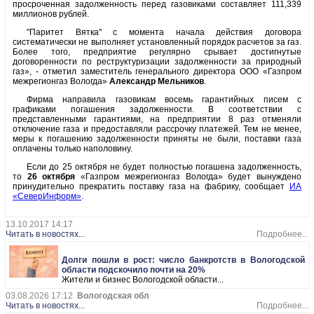
просроченная задолженность перед газовиками составляет 111,339
миллионов рублей.
"Паритет Вятка" с момента начала действия договора
систематически не выполняет установленный порядок расчетов за газ.
Более того, предприятие регулярно срывает достигнутые
договоренности по реструктуризации задолженности за природный
газ», - отметил заместитель генерального директора ООО «Газпром
межрегионгаз Вологда»
Александр Мельников
.
Фирма направила газовикам восемь гарантийных писем с
графиками погашения задолженности. В соответствии с
представленными гарантиями, на предприятии 8 раз отменяли
отключение газа и предоставляли рассрочку платежей. Тем не менее,
меры к погашению задолженности приняты не были, поставки газа
оплачены только наполовину.
Если до 25 октября не будет полностью погашена задолженность,
то
26 октября
«Газпром межрегионгаз Вологда» будет вынуждено
принудительно прекратить поставку газа на фабрику, сообщает
ИА
«СеверИнформ»
.
13.10.2017 14:17
Читать в новостях...
Подробнее...
Долги пошли в рост: число банкротств в Вологодской
области подскочило почти на 20%
Жители и бизнес Вологодской области...
03.08.2026 17:12
Вологодская обл
Читать в новостях...
Подробнее...