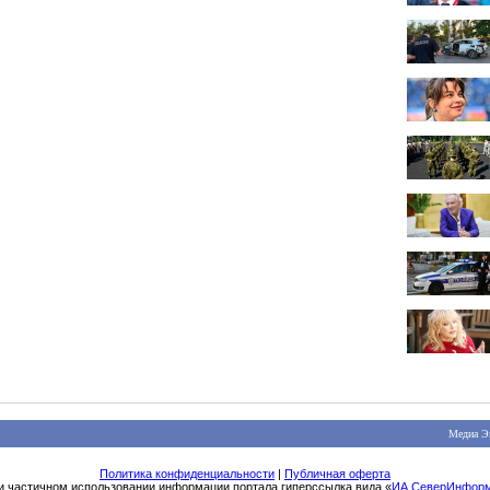
Медиа Э
Политика конфиденциальности
|
Публичная оферта
и частичном использовании информации портала гиперссылка вида «
ИА СеверИнфор