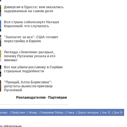
Диверсия в Одессе: кем оказались
задержанные на самом деле
Вся страна соболезнует Наташе
Королевой: что случилось
"Заплатят за все". США готовят
перестройку в Европе
Легенда «Земляни» раскрыл,
почему Пугачева уехала и кто
виноват
Вот как убили россиянку в Сербии:
страшные подробности
"Прощай, Алла Борисовна":
депутаты вынесли приговор
Пугачёвой
Рекламодателям
Партнёрам
•
ксперт
|
Проф.совет
|
Абзацц
|
Священная Победа
|
Семья
|
Дорогу молодым
|
Зож 35
|
Дом 35
м
» обязательна.