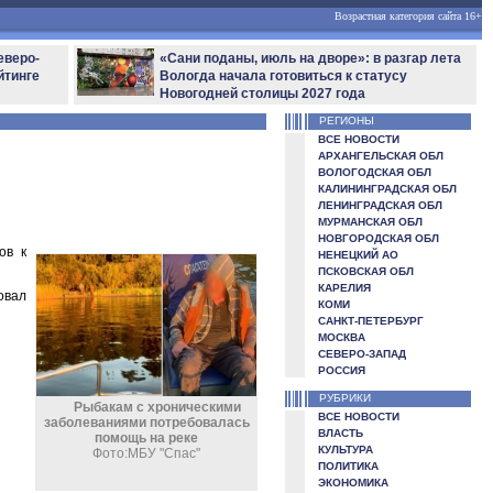
Возрастная категория сайта 16+
еверо-
«Сани поданы, июль на дворе»: в разгар лета
йтинге
Вологда начала готовиться к статусу
Новогодней столицы 2027 года
РЕГИОНЫ
ВСЕ НОВОСТИ
АРХАНГЕЛЬСКАЯ ОБЛ
ВОЛОГОДСКАЯ ОБЛ
КАЛИНИНГРАДСКАЯ ОБЛ
ЛЕНИНГРАДСКАЯ ОБЛ
МУРМАНСКАЯ ОБЛ
НОВГОРОДСКАЯ ОБЛ
ов к
НЕНЕЦКИЙ АО
ПСКОВСКАЯ ОБЛ
КАРЕЛИЯ
овал
КОМИ
САНКТ-ПЕТЕРБУРГ
МОСКВА
СЕВЕРО-ЗАПАД
РОССИЯ
РУБРИКИ
Рыбакам с хроническими
ВСЕ НОВОСТИ
заболеваниями потребовалась
ВЛАСТЬ
помощь на реке
КУЛЬТУРА
Фото:МБУ "Спас"
ПОЛИТИКА
ЭКОНОМИКА