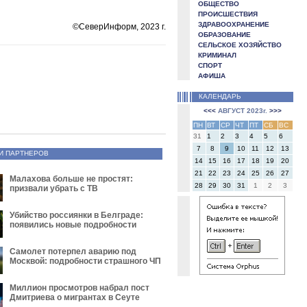
ОБЩЕСТВО
ПРОИСШЕСТВИЯ
ЗДРАВООХРАНЕНИЕ
©СеверИнформ, 2023 г.
ОБРАЗОВАНИЕ
СЕЛЬСКОЕ ХОЗЯЙСТВО
КРИМИНАЛ
СПОРТ
АФИША
КАЛЕНДАРЬ
<<<
АВГУСТ 2023г.
>>>
ПН
ВТ
СР
ЧТ
ПТ
СБ
ВС
31
1
2
3
4
5
6
7
8
9
10
11
12
13
И ПАРТНЕРОВ
14
15
16
17
18
19
20
21
22
23
24
25
26
27
Малахова больше не простят:
28
29
30
31
1
2
3
призвали убрать с ТВ
Убийство россиянки в Белграде:
появились новые подробности
Самолет потерпел аварию под
Москвой: подробности страшного ЧП
Миллион просмотров набрал пост
Дмитриева о мигрантах в Сеуте