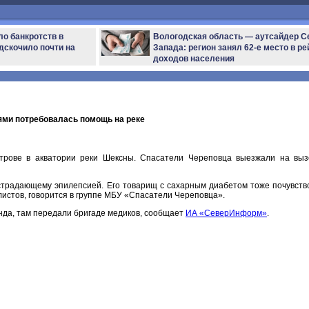
ло банкротств в
Вологодская область — аутсайдер С
дскочило почти на
Запада: регион занял 62-е место в ре
доходов населения
ями потребовалась помощь на реке
трове в акватории реки Шексны. Спасатели Череповца выезжали на выз
страдающему эпилепсией. Его товарищ с сахарным диабетом тоже почувств
листов, говорится в группе МБУ «Спасатели Череповца».
нда, там передали бригаде медиков, сообщает
ИА «СеверИнформ»
.