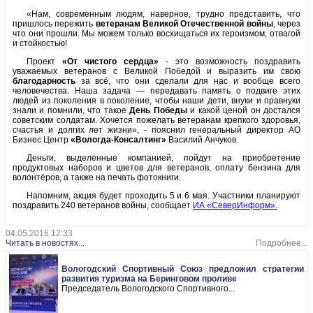
«Нам, современным людям, наверное, трудно представить, что
пришлось пережить
ветеранам Великой Отечественной войны
, через
что они прошли. Мы можем только восхищаться их героизмом, отвагой
и стойкостью!
Проект
«От чистого сердца»
- это возможность поздравить
уважаемых ветеранов с Великой Победой и выразить им свою
благодарность
за всё, что они сделали для нас и вообще всего
человечества. Наша задача — передавать память о подвиге этих
людей из поколения в поколение, чтобы наши дети, внуки и правнуки
знали и помнили, что такое
День Победы
и какой ценой он достался
советским солдатам. Хочется пожелать ветеранам крепкого здоровья,
счастья и долгих лет жизни», - пояснил генеральный директор АО
Бизнес Центр
«Вологда-Консалтинг»
Василий Анчуков.
Деньги, выделенные компанией, пойдут на приобретение
продуктовых наборов и цветов для ветеранов, оплату бензина для
волонтёров, а также на печать фотокниги.
Напомним, акция будет проходить 5 и 6 мая. Участники планируют
поздравить 240 ветеранов войны, сообщает
ИА «СеверИнформ».
04.05.2016 12:33
Читать в новостях...
Подробнее...
Вологодский Спортивный Союз предложил стратегии
развития туризма на Беринговом проливе
Председатель Вологодского Спортивного...