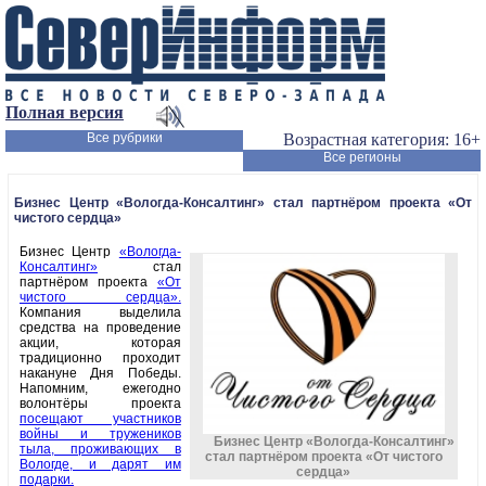
Полная версия
Все рубрики
Возрастная категория: 16+
Все регионы
Бизнес Центр «Вологда-Консалтинг» стал партнёром проекта «От
чистого сердца»
Бизнес Центр
«Вологда-
Консалтинг»
стал
партнёром проекта
«От
чистого сердца».
Компания выделила
средства на проведение
акции, которая
традиционно проходит
накануне Дня Победы.
Напомним, ежегодно
волонтёры проекта
посещают участников
войны и тружеников
Бизнес Центр «Вологда-Консалтинг»
тыла, проживающих в
стал партнёром проекта «От чистого
Вологде, и дарят им
сердца»
подарки.