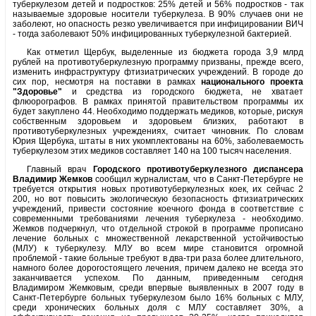
туберкулезом детей и подростков: 25% детей и 56% подростков - так
называемые здоровые носители туберкулеза. В 90% случаев они не
заболеют, но опасность резко увеличивается при инфицировании ВИЧ
- тогда заболевают 50% инфицированных туберкулезной бактерией.
Как отметил Щербук, выделенные из бюджета города 3,9 млрд
рублей на противотуберкулезную программу призваны, прежде всего,
изменить инфраструктуру фтизиатрических учреждений. В городе до
сих пор, несмотря на поставки в рамках
национального проекта
"Здоровье"
и средства из городского бюджета, не хватает
флюорографов. В рамках принятой правительством программы их
будет закуплено 44. Необходимо поддержать медиков, которые, рискуя
собственным здоровьем и здоровьем близких, работают в
противотуберкулезных учреждениях, считает чиновник. По словам
Юрия Щербука, штаты в них укомплектованы на 60%, заболеваемость
туберкулезом этих медиков составляет 140 на 100 тысяч населения.
Главный врач
Городского противотуберкулезного диспансера
Владимир Жемков
сообщил журналистам, что в Санкт-Петербурге не
требуется открытия новых противотуберкулезных коек, их сейчас 2
200, но вот повысить экологическую безопасность фтизиатрических
учреждений, привести состояние коечного фонда в соответствие с
современными требованиями лечения туберкулеза - необходимо.
Жемков подчеркнул, что отдельной строкой в программе прописано
лечение больных с множественной лекарственной устойчивостью
(МЛУ) к туберкулезу. МЛУ во всем мире становится огромной
проблемой - такие больные требуют в два-три раза более длительного,
намного более дорогостоящего лечения, причем далеко не всегда это
заканчивается успехом. По данным, приведенным сегодня
Владимиром Жемковым, среди впервые выявленных в 2007 году в
Санкт-Петербурге больных туберкулезом было 16% больных с МЛУ,
среди хронических больных доля с МЛУ составляет 30%, а