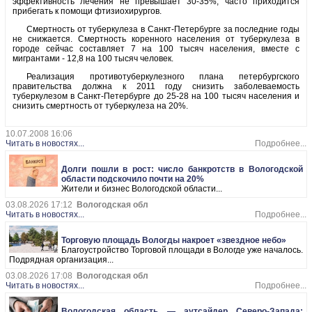
эффективность лечения не превышает 30-35%, часто приходится
прибегать к помощи фтизиохирургов.
Смертность от туберкулеза в Санкт-Петербурге за последние годы
не снижается. Смертность коренного населения от туберкулеза в
городе сейчас составляет 7 на 100 тысяч населения, вместе с
мигрантами - 12,8 на 100 тысяч человек.
Реализация противотуберкулезного плана петербургского
правительства должна к 2011 году снизить заболеваемость
туберкулезом в Санкт-Петербурге до 25-28 на 100 тысяч населения и
снизить смертность от туберкулеза на 20%.
10.07.2008 16:06
Читать в новостях...
Подробнее...
Долги пошли в рост: число банкротств в Вологодской
области подскочило почти на 20%
Жители и бизнес Вологодской области...
03.08.2026 17:12
Вологодская обл
Читать в новостях...
Подробнее...
Торговую площадь Вологды накроет «звездное небо»
Благоустройство Торговой площади в Вологде уже началось.
Подрядная организация...
03.08.2026 17:08
Вологодская обл
Читать в новостях...
Подробнее...
Вологодская область — аутсайдер Северо-Запада: