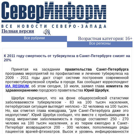
Полная версия
Все рубрики
Возрастная категория: 16+
Все регионы
К 2011 году смертность от туберкулеза в Санкт-Петербурге снизят на
20%
Принятая на заседании
правительства Санкт-Петербурга
программа мероприятий по профилактике и лечению туберкулеза на
2009 - 2011 годы даст старт системе построения современной
противотуберкулезной службы в городе. Как сообщает корреспондент
ИА REGNUM
, об этом сегодня, 10 июля, заявил глава
комитета по
здравоохранению
городского правительства
Юрий Щербук
.
Щербук подчеркнул, что на фоне общероссийской статистики
заболеваемости туберкулезом - 83 на 100 тысяч населения,
петербургская ситуация выглядит неплохо - 32 человека на 100 тысяч.
Но, как отметил глава комздрава, "для Санкт-Петербурга даже это
недопустимо". Юрий Щербук сообщил, что вместе с прибывающими в
город мигрантами заболеваемость в городе составляет 250 - 270
человек на 100 тысяч населения, а из тюрем ежегодно в Санкт-
Петербург возвращаются 200 - 300 человек, пополняющих ряды
пациентов врачей-фтизиатров. Высок и уровень инфицированности