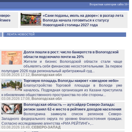
Возрастная категория сайта 16+
еверо-
«Сани поданы, июль на дворе»: в разгар лета
йтинге
Вологда начала готовиться к статусу
Новогодней столицы 2027 года
ЛЕНТА НОВОСТЕЙ
Долги пошли в рост: число банкротств в Вологодской
области подскочило почти на 20%
Жители и бизнес Вологодской области стали чаще
объявлять себя финансово несостоятельными. За первое
полугодие 2026 года региональный арбитражный суд...
03.08.2026 17:12,
Вологодская обл
Торговую площадь Вологды накроет «звездное небо»
Благоустройство Торговой площади в Вологде уже
началось. Подрядная организация из Казани приступила
к обновлению общественного пространства по обе стороны...
03.08.2026 17:08,
Вологодская обл
Вологодская область — аутсайдер Северо-Запада:
регион занял 62-е место в рейтинге доходов населения
Вологодчина замкнула список регионов Северо-
Западного федерального округа по уровню благосостояния граждан.
Согласно исследованию агентства «РИА РЕЙТИНГ»,...
03.08.2026 16:49,
СЕВЕРО-ЗАПАД