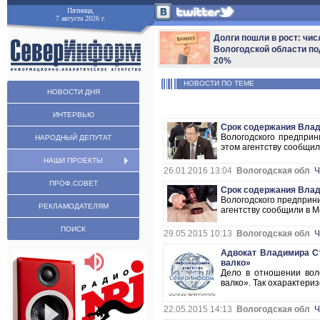
Пятница,
7 августа 2026 г.
Долги пошли в рост: чис
Вологодской области по
20%
НОВОСТИ ПО ТЕМЕ
НОВОСТИ ДНЯ
ИНТЕРВЬЮ
Срок содержания Влад
Вологодского предприн
НАРОДНЫЙ ДЕПУТАТ
этом агентству сообщил
НАШИ ПРОЕКТЫ
26.01.2016 13:04
Вологодская обл
Ч
ПРОФ.СОВЕТ
Срок содержания Влад
Вологодского предприн
РЕКЛАМОДАТЕЛЯМ
агентству сообщили в М
ПОИСК
29.05.2015 10:13
Вологодская обл
Ч
Адвокат Владимира Ст
валко»
Дело в отношении вол
валко». Так охарактери
22.05.2015 14:13
Вологодская обл
Ч