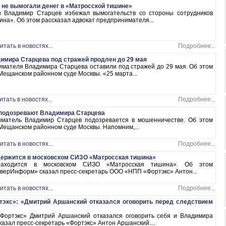
 не вымогали денег в «Матросской тишине»
н Владимир Старцев избежал вымогательств со стороны сотрудников
на». Об этом рассказал адвокат предпринимателя...
итать в новостях...
Подробнее...
имира Старцева под стражей продлен до 29 мая
имателя Владимира Старцева оставили под стражей до 29 мая. Об этом
 Мещанском районном суде Москвы. «25 марта...
итать в новостях...
Подробнее...
м подозревают Владимира Старцева
иматель Владимир Старцев подозревается в мошенничестве. Об этом
 Мещанском районном суде Москвы. Напомним,...
итать в новостях...
Подробнее...
ержится в московском СИЗО «Матросская тишина»
аходится в московском СИЗО «Матросская тишина». Об этом
верИнформ» сказал пресс-секретарь ООО «НПП «Фортэкс» Антон...
итать в новостях...
Подробнее...
тэкс»: «Дмитрий Аршанский отказался оговорить перед следствием
ортэкс» Дмитрий Аршанский отказался оговорить себя и Владимира
казал пресс-секретарь «Фортэкс» Антон Аршанский....