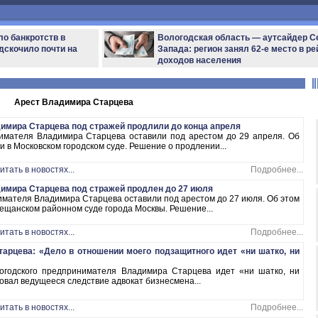
ло банкротств в
Вологодская область — аутсайдер С
дскочило почти на
Запада: регион занял 62-е место в ре
доходов населения
Арест Владимира Старцева
имира Старцева под стражей продлили до конца апреля
имателя Владимира Старцева оставили под арестом до 29 апреля. Об
и в Московском городском суде. Решение о продлении...
итать в новостях...
Подробнее...
имира Старцева под стражей продлен до 27 июля
имателя Владимира Старцева оставили под арестом до 27 июля. Об этом
ещанском районном суде города Москвы. Решение...
итать в новостях...
Подробнее...
арцева: «Дело в отношении моего подзащитного идет «ни шатко, ни
огодского предпринимателя Владимира Старцева идет «ни шатко, ни
зовал ведущееся следствие адвокат бизнесмена...
итать в новостях...
Подробнее...