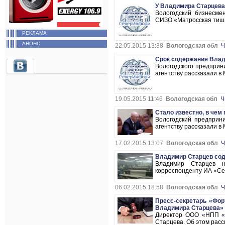
У Владимира Старцева
Вологодский бизнесме
СИЗО «Матросская тиши
РЕКЛАМА
АНОНС
22.05.2015 13:38
Вологодская обл
Ч
Срок содержания Влад
Вологодского предприн
агентству рассказали в
19.05.2015 11:46
Вологодская обл
Ч
Стало известно, в че
Вологодский предприн
агентству рассказали в
17.02.2015 13:07
Вологодская обл
Ч
Владимир Старцев сод
Владимир Старцев н
корреспонденту ИА «Се
06.02.2015 18:58
Вологодская обл
Ч
Пресс-секретарь «Фор
Владимира Старцева»
Директор ООО «НПП «Ф
Старцева. Об этом расс