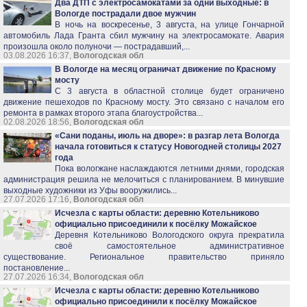
Два ДТП с электросамокатами за одни выходные: в
Вологде пострадали двое мужчин
В ночь на воскресенье, 3 августа, на улице Гончарной
автомобиль Лада Гранта сбил мужчину на электросамокате. Авария
произошла около полуночи — пострадавший,...
03.08.2026 16:37,
Вологодская обл
В Вологде на месяц ограничат движение по Красному
мосту
С 3 августа в областной столице будет ограничено
движение пешеходов по Красному мосту. Это связано с началом его
ремонта в рамках второго этапа благоустройства...
02.08.2026 18:56,
Вологодская обл
«Сани поданы, июль на дворе»: в разгар лета Вологда
начала готовиться к статусу Новогодней столицы 2027
года
Пока вологжане наслаждаются летними днями, городская
администрация решила не мелочиться с планированием. В минувшие
выходные художники из Уфы вооружились...
27.07.2026 17:16,
Вологодская обл
Исчезла с карты области: деревню Котельниково
официально присоединили к посёлку Можайское
Деревня Котельниково Вологодского округа прекратила
своё самостоятельное административное
существование. Региональное правительство приняло
постановление...
27.07.2026 16:34,
Вологодская обл
Исчезла с карты области: деревню Котельниково
официально присоединили к посёлку Можайское