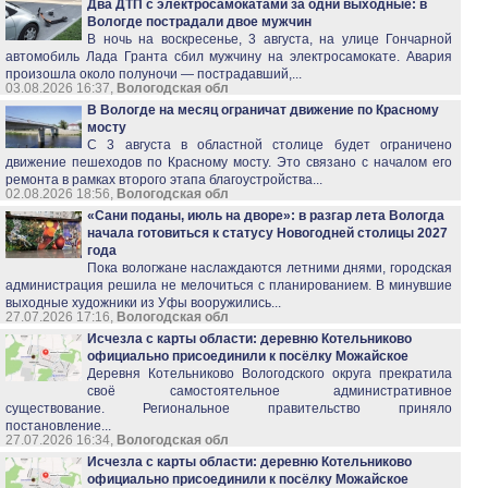
Два ДТП с электросамокатами за одни выходные: в
Вологде пострадали двое мужчин
В ночь на воскресенье, 3 августа, на улице Гончарной
автомобиль Лада Гранта сбил мужчину на электросамокате. Авария
произошла около полуночи — пострадавший,...
03.08.2026 16:37,
Вологодская обл
В Вологде на месяц ограничат движение по Красному
мосту
С 3 августа в областной столице будет ограничено
движение пешеходов по Красному мосту. Это связано с началом его
ремонта в рамках второго этапа благоустройства...
02.08.2026 18:56,
Вологодская обл
«Сани поданы, июль на дворе»: в разгар лета Вологда
начала готовиться к статусу Новогодней столицы 2027
года
Пока вологжане наслаждаются летними днями, городская
администрация решила не мелочиться с планированием. В минувшие
выходные художники из Уфы вооружились...
27.07.2026 17:16,
Вологодская обл
Исчезла с карты области: деревню Котельниково
официально присоединили к посёлку Можайское
Деревня Котельниково Вологодского округа прекратила
своё самостоятельное административное
существование. Региональное правительство приняло
постановление...
27.07.2026 16:34,
Вологодская обл
Исчезла с карты области: деревню Котельниково
официально присоединили к посёлку Можайское