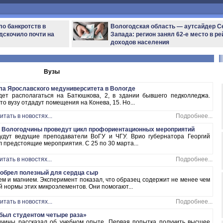
ло банкротств в
Вологодская область — аутсайдер С
дскочило почти на
Запада: регион занял 62-е место в ре
доходов населения
Вузы
а Ярославского медуниверситета в Вологде
дет располагаться на Батюшкова, 2, в здании бывшего педколледжа.
о вузу отдадут помещения на Конева, 15. Но...
итать в новостях...
Подробнее...
 Вологодчины проведут цикл профориентационных мероприятий
удут ведущие преподаватели ВоГУ и ЧГУ. Врио губернатора Георгий
предстоящие мероприятия. С 25 по 30 марта...
итать в новостях...
Подробнее...
зобрел полезный для сердца сыр
м и магнием. Эксперимент показал, что образец содержит не менее чем
 нормы этих микроэлементов. Они помогают...
итать в новостях...
Подробнее...
 был студентом четыре раза»
дчины рассказал об учебном опыте. Первая попытка получить высшее