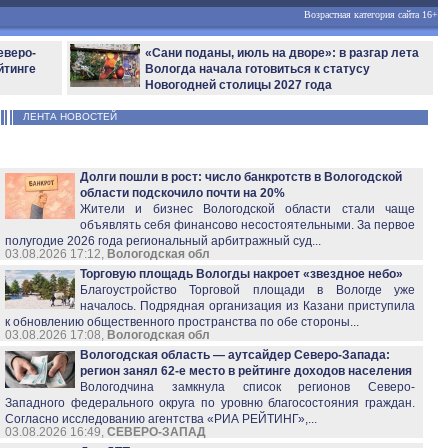
Возрастная категория сайта 16+
еверо-
«Сани поданы, июль на дворе»: в разгар лета
йтинге
Вологда начала готовиться к статусу
Новогодней столицы 2027 года
ЛЕНТА НОВОСТЕЙ
Долги пошли в рост: число банкротств в Вологодской
области подскочило почти на 20%
Жители и бизнес Вологодской области стали чаще
объявлять себя финансово несостоятельными. За первое
полугодие 2026 года региональный арбитражный суд...
03.08.2026 17:12,
Вологодская обл
Торговую площадь Вологды накроет «звездное небо»
Благоустройство Торговой площади в Вологде уже
началось. Подрядная организация из Казани приступила
к обновлению общественного пространства по обе стороны...
03.08.2026 17:08,
Вологодская обл
Вологодская область — аутсайдер Северо-Запада:
регион занял 62-е место в рейтинге доходов населения
Вологодчина замкнула список регионов Северо-
Западного федерального округа по уровню благосостояния граждан.
Согласно исследованию агентства «РИА РЕЙТИНГ»,...
03.08.2026 16:49,
СЕВЕРО-ЗАПАД