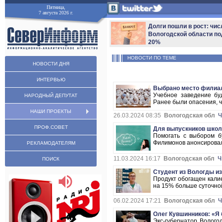
Пятница,
7 августа 2026 г.
Долги пошли в рост: чис
Вологодской области по
20%
НОВОСТИ ПО ТЕМЕ
НОВОСТИ ДНЯ
ИНТЕРВЬЮ
Выбрано место филиал
Учебное заведение бу
НАРОДНЫЙ ДЕПУТАТ
Ранее были опасения, чт
НАШИ ПРОЕКТЫ
26.03.2024 08:35
Вологодская обл
Ч
ПРОФ.СОВЕТ
Для выпускников школ
Помогать с выбором б
Филимонов анонсировал 
РЕКЛАМОДАТЕЛЯМ
11.03.2024 16:17
Вологодская обл
Ч
ПОИСК
Студент из Вологды и
Продукт обогащен калие
на 15% больше суточной
06.02.2024 17:21
Вологодская обл
Ч
Олег Кувшинников: «Я
Экс-губернатор Волого