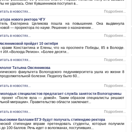
ы не удалась. Олег Кувшинников поступил в...
итать в новостях...
Подробнее...
атура нового ректора ЧГУ
итель Екатерина Целикова пошла на повышение. Она выдвинула
новой — проректора по науке. Решение о назначении...
итать в новостях...
Подробнее...
всянниковой пройдет 10 октября
 храме Константина и Елены, что на проспекте Победы, 85 в Вологде.
т ИА «Вологда Регион». «Более десяти...
итать в новостях...
Подробнее...
илолог Татьяна Овсянникова
ического факультета Вологодского педуниверситета ушла из жизни 8
продолжительной болезни. Педагогу было 60...
итать в новостях...
Подробнее...
я молодых специалистов предлагает служба занятости Вологодчины
я проект «После вуза — домой». Таким образом специалисты решают
ьной миграции». Правительство области заключает...
итать в новостях...
Подробнее...
 высокими баллами ЕГЭ будут получать стипендию ректора
ческой стипендии вправе претендовать студенты, которые получили
 до 100 баллов. Речь идет о вологжанах, поступивших...