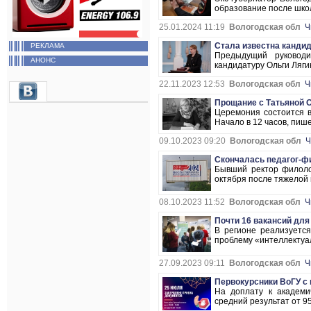
образование после школ
25.01.2024 11:19
Вологодская обл
Ч
Стала известна кандид
РЕКЛАМА
Предыдущий руковод
АНОНС
кандидатуру Ольги Ляги
22.11.2023 12:53
Вологодская обл
Ч
Прощание с Татьяной О
Церемония состоится в
Начало в 12 часов, пише
09.10.2023 09:20
Вологодская обл
Ч
Скончалась педагог-ф
Бывший ректор филолог
октября после тяжелой 
08.10.2023 11:52
Вологодская обл
Ч
Почти 16 вакансий дл
В регионе реализуетс
проблему «интеллектуал
27.09.2023 09:11
Вологодская обл
Ч
Первокурсники ВоГУ с
На доплату к академи
средний результат от 95