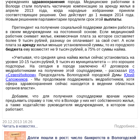
учреждениях
здравоохранения
города. Медицинские работники в
Вологде стали получать частичную компенсацию за аренду жилья в
апреле 2013 года, когда народные избранники приняли
соответствующее решение. Оно действует до 1 января 2014 года.
Новым решением парламентарии продлили срок этой
выплаты
.
Претендент на получение социальной поддержки должен работать
в своем медучреждении на постоянной основе. Если медицинский
работник снимает жилье, ежемесячная плата за которое составляет
более 9 тысяч рублей, разницу он оплачивает за свой счет. А если
плата за
аренду
жилья меньше установленной суммы, то из городского
бюджета
ему возместят не 9 тысяч рублей, а 75% от суммы найма.
«Учитывая, что средняя цена найма жилья сейчас установилась на
уровне 10-15 тысяч рублей, 9 тысяч из муниципалитета — это хорошее
подспорье. На сегодня в городе заключено 47 договоров с
медработниками на получение этой соцподдержки, - рассказал
ИА
«СеверИнформ»
Председатель Вологодской городской Думы
Юрий
Сапожников
. - Мы продолжаем поддерживать медработников, хотя
сфера здравоохранения сейчас находится в ведении областных
органов власти».
Добавим, что для получения соцподдержки врачам нужно
предъявить справку о том, что в Вологде у них нет собственного жилья,
а также ходатайство руководителя медучреждения, в котором они
работают.
20.12.2013 16:26
Читать в новостях...
Подробнее...
Долги пошли в рост: число банкротств в Вологодской