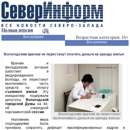
Полная версия
Все рубрики
Возрастная категория: 16+
Все регионы
Вологодским врачам не перестанут платить деньги на аренду жилья
Врачам и
фельдшерам, которые
работают в
медучреждениях
Вологды, не перестанут
выплачивать часть
средств на оплату
съемного жилья
. Эту
инициативу подержали
депутаты
Вологодской
городской Думы
на 44-
ой очередной
парламентской
сессии
.
Вологодским врачам не перестанут
выплачивать деньги на аренду жилья
Напомним, мера
соцподдержки была
призвана сократить дефицит квалифицированных кадров в