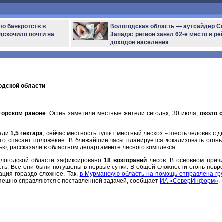
ло банкротств в
Вологодская область — аутсайдер С
дскочило почти на
Запада: регион занял 62-е место в ре
доходов населения
одской области
горском районе
. Огонь заметили местные жители сегодня, 30 июля,
около 
щади
1,5 гектара
, сейчас местность тушит местный лесхоз – шесть человек с д
это спасает положение. В ближайшие часы планируется локализовать огонь
ью, рассказали в областном департаменте лесного комплекса.
ологодской области зафиксировано
18 возгораний
лесов. В основном прич
сть. Все они были потушены в первые сутки. В общей сложности огонь повр
уация гораздо сложнее. Так,
в Мурманскую область на помощь отправлена гр
спешно справляются с поставленной задачей, сообщает
ИА «СеверИнформ»
.