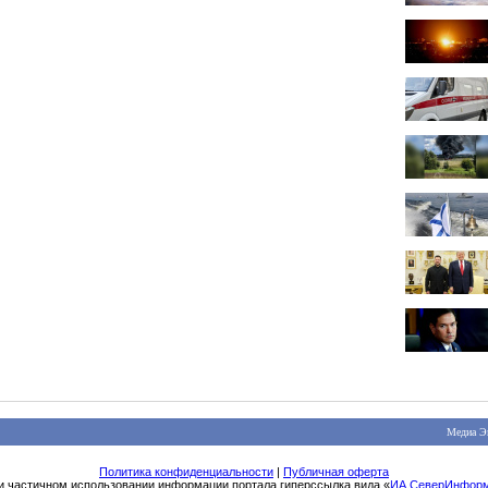
Медиа Э
Политика конфиденциальности
|
Публичная оферта
и частичном использовании информации портала гиперссылка вида «
ИА СеверИнфор