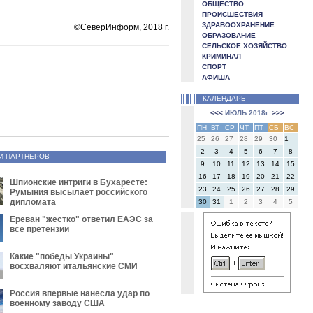
ОБЩЕСТВО
ПРОИСШЕСТВИЯ
ЗДРАВООХРАНЕНИЕ
©СеверИнформ, 2018 г.
ОБРАЗОВАНИЕ
СЕЛЬСКОЕ ХОЗЯЙСТВО
КРИМИНАЛ
СПОРТ
АФИША
КАЛЕНДАРЬ
<<<
ИЮЛЬ 2018г.
>>>
ПН
ВТ
СР
ЧТ
ПТ
СБ
ВС
25
26
27
28
29
30
1
2
3
4
5
6
7
8
И ПАРТНЕРОВ
9
10
11
12
13
14
15
16
17
18
19
20
21
22
Шпионские интриги в Бухаресте:
23
24
25
26
27
28
29
Румыния высылает российского
дипломата
30
31
1
2
3
4
5
Ереван "жестко" ответил ЕАЭС за
все претензии
Какие "победы Украины"
восхваляют итальянские СМИ
Россия впервые нанесла удар по
военному заводу США