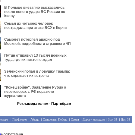
В Польше внезапно высказались
после нового удара ВС России по
Киеву
Семья из четырех человек
пострадала при атаке ВСУ в Керчи
Самолет потерпел аварию под
Москвой: подробности страшного ЧП
Путин отправил 13 тысяч военных
туда, где их никто не ждал
Зеленский попал в ловушку Трампа:
что скрывает их встреча
"Конец войне". Заявление Рубио о
переговорах с РФ поразило
журналиста
Рекламодателям
Партнёрам
•
ксперт
|
Проф.совет
|
Абзацц
|
Священная Победа
|
Семья
|
Дорогу молодым
|
Зож 35
|
Дом 35
м
» обязательна.