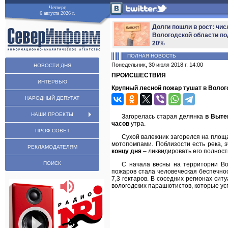
Четверг,
6 августа 2026 г.
Долги пошли в рост: чис
Вологодской области по
20%
ПОЛНАЯ НОВОСТЬ
Понедельник, 30 июля 2018 г. 14:00
НОВОСТИ ДНЯ
ПРОИСШЕСТВИЯ
ИНТЕРВЬЮ
Крупный лесной пожар тушат в Волог
НАРОДНЫЙ ДЕПУТАТ
НАШИ ПРОЕКТЫ
Загорелась старая делянка
в Выте
часов
утра.
ПРОФ.СОВЕТ
Сухой валежник загорелся на пло
мотопомпами. Поблизости есть река, 
РЕКЛАМОДАТЕЛЯМ
концу дня
– ликвидировать его полност
ПОИСК
С начала весны на территории В
пожаров стала человеческая беспечно
7,3 гектаров. В соседних регионах сит
вологодских парашютистов, которые у