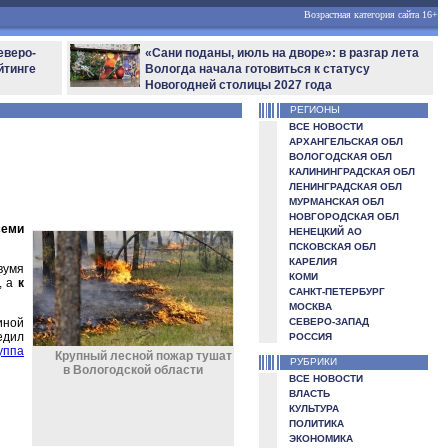
Возрастная категория сайта 16+
еверо-
«Сани поданы, июль на дворе»: в разгар лета
йтинге
Вологда начала готовиться к статусу
Новогодней столицы 2027 года
РЕГИОНЫ
ВСЕ НОВОСТИ
АРХАНГЕЛЬСКАЯ ОБЛ
ВОЛОГОДСКАЯ ОБЛ
КАЛИНИНГРАДСКАЯ ОБЛ
ЛЕНИНГРАДСКАЯ ОБЛ
МУРМАНСКАЯ ОБЛ
НОВГОРОДСКАЯ ОБЛ
семи
НЕНЕЦКИЙ АО
ПСКОВСКАЯ ОБЛ
КАРЕЛИЯ
вумя
КОМИ
, а
к
САНКТ-ПЕТЕРБУРГ
МОСКВА
иной
СЕВЕРО-ЗАПАД
едил
РОССИЯ
уппа
Крупный лесной пожар тушат
РУБРИКИ
в Вологодской области
ВСЕ НОВОСТИ
ВЛАСТЬ
КУЛЬТУРА
ПОЛИТИКА
ЭКОНОМИКА