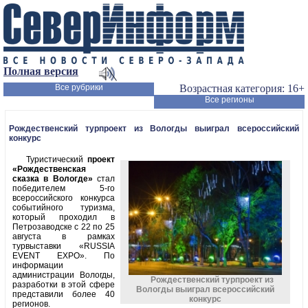
Полная версия
Все рубрики
Возрастная категория: 16+
Все регионы
Рождественский турпроект из Вологды выиграл всероссийский
конкурс
Туристический
проект
«Рождественская
сказка в Вологде»
стал
победителем 5-го
всероссийского конкурса
событийного туризма,
который проходил в
Петрозаводске с 22 по 25
августа в рамках
турвыставки «RUSSIA
EVENT EXPO». По
информации
администрации Вологды,
Рождественский турпроект из
разработки в этой сфере
Вологды выиграл всероссийский
представили более 40
конкурс
регионов.