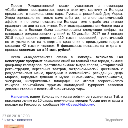
Проект Рождественской сказки участвовал в номинации
«Событийное пространство», причем визитную карточку от Вологды
представил в национальном парке Рускеала российский Дед Мороз.
Жюри оценивало не только само событие, но и его экономический
эффект, и по этим показателям Вологда тоже отработала зимние
праздничные дни на «отлично». По итогам празднования Нового года и
Рождества в Вологде были зафиксированы следующие цифры: на
площадках рождественских гуляний (с 30 декабря 2017 по 8 января
2018 года) зарегистрировано 110 тысяч посещений, туристический
поток увеличился на четверть в сравнении с предыдущим годом и
составил 42 тысячи человек. В финансовых показателях отдача от
проекта
оценивается в 46 млн. рублей
.
Всего «Рождественская сказка в Вологде»
включала 140
новогодних программ
: зажжение огней на главной елке города, зимнее
фаер-шоу каскадеров, фестивали зимних видов спорта, исторической
реконструкции, вертепных театров, гастрономический фестиваль с
рождественским меню, праздники в олимпийской резиденции Деда
Мороза, народные гуляния в музее «Семенково», мастер–классы,
экскурсии, интерактивные площадки. По итогам всероссийского
конкурса событийного туризма вологодский турпроект завоевал
диплом I степени и почетный знак «Выбор года».
Напомним
, ранее Вологду по итогам рейтингов турагентства Tvil.ru
признали одним из 10 самых популярных городов России для отдыха и
поездок на Рождество, сообщает
ИА «СеверИнформ»
.
27.08.2018 17:03
Читать в новостях...
Подробнее...