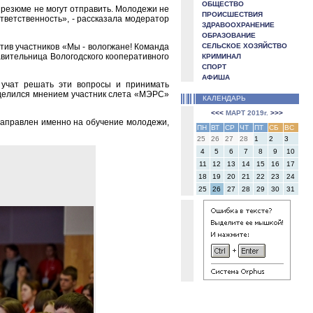
ОБЩЕСТВО
ом резюме не могут отправить. Молодежи не
ПРОИСШЕСТВИЯ
тветственность», - рассказала модератор
ЗДРАВООХРАНЕНИЕ
ОБРАЗОВАНИЕ
ив участников «Мы - вологжане! Команда
СЕЛЬСКОЕ ХОЗЯЙСТВО
авительница Вологодского кооперативного
КРИМИНАЛ
СПОРТ
АФИША
 учат решать эти вопросы и принимать
поделился мнением участник слета «МЭРС»
КАЛЕНДАРЬ
<<<
МАРТ 2019г.
>>>
 направлен именно на обучение молодежи,
ПН
ВТ
СР
ЧТ
ПТ
СБ
ВС
25
26
27
28
1
2
3
4
5
6
7
8
9
10
11
12
13
14
15
16
17
18
19
20
21
22
23
24
25
26
27
28
29
30
31