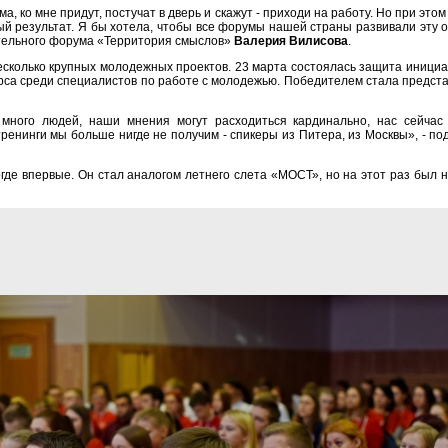
ма, ко мне придут, постучат в дверь и скажут - приходи на работу. Но при эт
ый результат. Я бы хотела, чтобы все форумы нашей страны развивали эту о
тельного форума «Территория смыслов»
Валерия Вилисова
.
сколько крупных молодежных проектов. 23 марта состоялась защита инициат
урса среди специалистов по работе с молодежью. Победителем стала предст
 много людей, наши мнения могут расходиться кардинально, нас сейчас
ренинги мы больше нигде не получим - спикеры из Питера, из Москвы», - 
где впервые. Он стал аналогом летнего слета «МОСТ», но на этот раз был