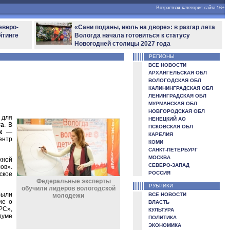
Возрастная категория сайта 16+
еверо-
«Сани поданы, июль на дворе»: в разгар лета
йтинге
Вологда начала готовиться к статусу
Новогодней столицы 2027 года
РЕГИОНЫ
ВСЕ НОВОСТИ
АРХАНГЕЛЬСКАЯ ОБЛ
ВОЛОГОДСКАЯ ОБЛ
КАЛИНИНГРАДСКАЯ ОБЛ
ЛЕНИНГРАДСКАЯ ОБЛ
МУРМАНСКАЯ ОБЛ
НОВГОРОДСКАЯ ОБЛ
 для
НЕНЕЦКИЙ АО
та
. В
ПСКОВСКАЯ ОБЛ
к
—
КАРЕЛИЯ
ентр
КОМИ
САНКТ-ПЕТЕРБУРГ
МОСКВА
жной
СЕВЕРО-ЗАПАД
ов».
РОССИЯ
ское
Федеральные эксперты
РУБРИКИ
обучили лидеров вологодской
были
ВСЕ НОВОСТИ
молодежи
ие о
ВЛАСТЬ
РС»,
КУЛЬТУРА
думе
ПОЛИТИКА
ЭКОНОМИКА