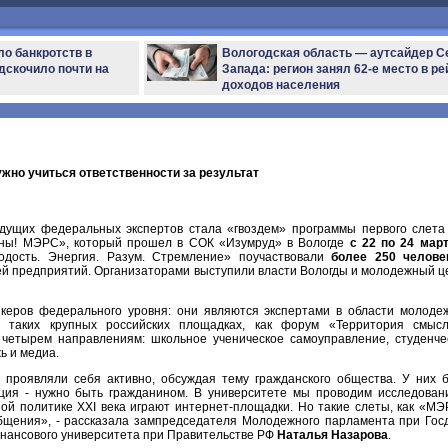
ло банкротств в
Вологодская область — аутсайдер С
дскочило почти на
Запада: регион занял 62-е место в ре
доходов населения
но учиться ответственности за результат
дущих федеральных экспертов стала «гвоздем» программы первого слета
вны! МЭРС», который прошел в СОК «Изумруд» в Вологде
с 22 по 24 мар
дость. Энергия. Разум. Стремление» поучаствовали
более 250 челове
лей предприятий. Организаторами выступили власти Вологды и молодежный ц
икеров федерального уровня: они являются экспертами в области молоде
а таких крупных российских площадках, как форум «Территория смысл
четырем направлениям: школьное ученическое самоуправление, студенче
ь и медиа.
проявляли себя активно, обсуждая тему гражданского общества. У них 
ция - нужно быть гражданином. В университете мы проводим исследован
ой политике XXI века играют интернет-площадки. Но такие слеты, как «МЭ
общения», - рассказала зампредседателя Молодежного парламента при Гос
нансового университета при Правительстве РФ
Наталья Назарова
.