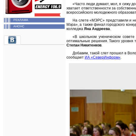
«Часто люди думают, мол, я сижу до
хватает ответственности за собственн
всероссийского молодежного образова
На слете «МЭРС» представили и не
РЕКЛАМА
Мэра», а также финал городского конк
АНОНС
колледжа
Яна Андреева
.
«В школьном ученическом совете
оптимальные решения. Такого уровня т
Степан Никитенков
.
Добавим, такой слет прошел в Воло
сообщает
ИА «СеверИнформ»
.