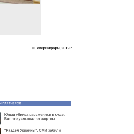
©СеверИнформ, 2019 г.
И ПАРТНЕРОВ
Юный убийца рассмеялся в суде.
Вот что услышал от жертвы
"Раздел Украины". СМИ забили