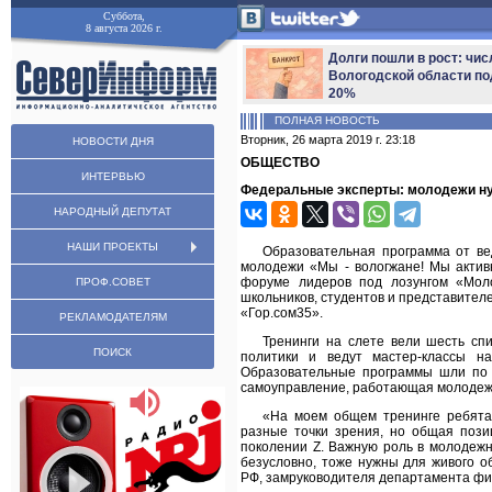
Суббота,
8 августа 2026 г.
Долги пошли в рост: чис
Вологодской области по
20%
ПОЛНАЯ НОВОСТЬ
Вторник, 26 марта 2019 г. 23:18
НОВОСТИ ДНЯ
ОБЩЕСТВО
ИНТЕРВЬЮ
Федеральные эксперты: молодежи нуж
НАРОДНЫЙ ДЕПУТАТ
НАШИ ПРОЕКТЫ
Образовательная программа от ве
молодежи «Мы - вологжане! Мы акти
форуме лидеров под лозунгом «Моло
ПРОФ.СОВЕТ
школьников, студентов и представите
«Гор.сом35».
РЕКЛАМОДАТЕЛЯМ
Тренинги на слете вели шесть сп
ПОИСК
политики и ведут мастер-классы н
Образовательные программы шли по 
самоуправление, работающая молодеж
«На моем общем тренинге ребята 
разные точки зрения, но общая пози
поколении Z. Важную роль в молодежн
безусловно, тоже нужны для живого 
РФ, замруководителя департамента фи