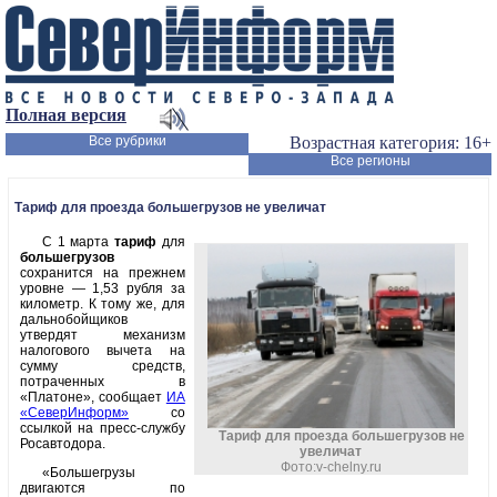
Полная версия
Все рубрики
Возрастная категория: 16+
Все регионы
Тариф для проезда большегрузов не увеличат
С 1 марта
тариф
для
большегрузов
сохранится на прежнем
уровне — 1,53 рубля за
километр. К тому же, для
дальнобойщиков
утвердят механизм
налогового вычета на
сумму средств,
потраченных в
«Платоне», сообщает
ИА
«СеверИнформ»
со
ссылкой на пресс-службу
Тариф для проезда большегрузов не
Росавтодора.
увеличат
Фото:v-chelny.ru
«Большегрузы
двигаются по