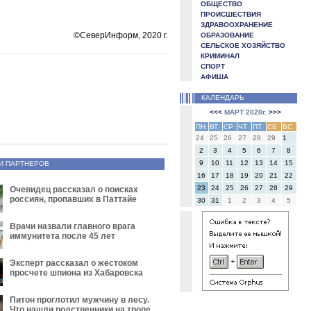
ОБЩЕСТВО
ПРОИСШЕСТВИЯ
ЗДРАВООХРАНЕНИЕ
©СеверИнформ, 2020 г.
ОБРАЗОВАНИЕ
СЕЛЬСКОЕ ХОЗЯЙСТВО
КРИМИНАЛ
СПОРТ
АФИША
КАЛЕНДАРЬ
<<<
МАРТ 2020г.
>>>
ПН
ВТ
СР
ЧТ
ПТ
СБ
ВС
24
25
26
27
28
29
1
2
3
4
5
6
7
8
9
10
11
12
13
14
15
И ПАРТНЕРОВ
16
17
18
19
20
21
22
23
24
25
26
27
28
29
Очевидец рассказал о поисках
россиян, пропавших в Паттайе
30
31
1
2
3
4
5
Врачи назвали главного врага
иммунитета после 45 лет
Эксперт рассказал о жестоком
просчете шпиона из Хабаровска
Питон проглотил мужчину в лесу.
Что нашли родственники на тропе