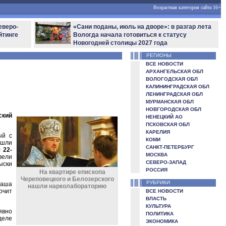
Возрастная категория сайта 16+
еверо-
«Сани поданы, июль на дворе»: в разгар лета
йтинге
Вологда начала готовиться к статусу
Новогодней столицы 2027 года
РЕГИОНЫ
ВСЕ НОВОСТИ
АРХАНГЕЛЬСКАЯ ОБЛ
ВОЛОГОДСКАЯ ОБЛ
КАЛИНИНГРАДСКАЯ ОБЛ
ЛЕНИНГРАДСКАЯ ОБЛ
МУРМАНСКАЯ ОБЛ
НОВГОРОДСКАЯ ОБЛ
ский
НЕНЕЦКИЙ АО
ПСКОВСКАЯ ОБЛ
КАРЕЛИЯ
ый с
КОМИ
ашли
САНКТ-ПЕТЕРБУРГ
л
22-
МОСКВА
вели
СЕВЕРО-ЗАПАД
ыски
РОССИЯ
На квартире епископа
Череповецкого и Белозерского
РУБРИКИ
Наша
нашли нарколабораторию
очит
ВСЕ НОВОСТИ
ВЛАСТЬ
КУЛЬТУРА
явно
ПОЛИТИКА
деле
ЭКОНОМИКА