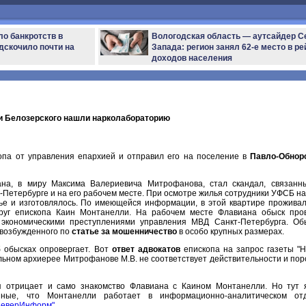
ло банкротств в
Вологодская область — аутсайдер С
дскочило почти на
Запада: регион занял 62-е место в ре
доходов населения
 и Белозерского нашли нарколабораторию
опа от управления епархией и отправил его на поселение в
Павло-Обнор
на, в миру Максима Валериевича Митрофанова, стал скандал, связанн
-Петербурге и на его рабочем месте. При осмотре жилья сотрудники УФСБ н
лье и изготовлялось. По имеющейся информации, в этой квартире прожива
друг епископа Каин Монтанелли. На рабочем месте Флавиана обыск про
 экономическими преступлениями управления МВД Санкт-Петербурга. Об
 возбужденного по
статье за мошенничество
в особо крупных размерах.
 обысках опровергает. Вот
ответ адвокатов
епископа на запрос газеты "
льном архиерее Митрофанове М.В. не соответствует действительности и пор
ия отрицает и само знакомство Флавиана с Каином Монтанелли. Но тут 
нные, что Монтанелли работает в информационно-аналитическом от
СеверИнформ"
.