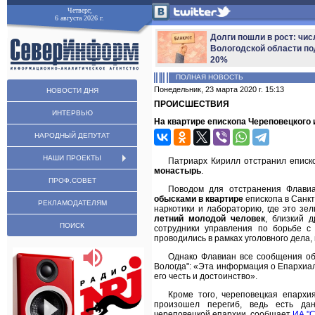
Четверг,
6 августа 2026 г.
Долги пошли в рост: чис
Вологодской области по
20%
ПОЛНАЯ НОВОСТЬ
Понедельник, 23 марта 2020 г. 15:13
НОВОСТИ ДНЯ
ПРОИСШЕСТВИЯ
ИНТЕРВЬЮ
На квартире епископа Череповецкого
НАРОДНЫЙ ДЕПУТАТ
НАШИ ПРОЕКТЫ
Патриарх Кирилл отстранил еписк
монастырь
.
ПРОФ.СОВЕТ
Поводом для отстранения Флавиа
обысками в квартире
епископа в Санкт
РЕКЛАМОДАТЕЛЯМ
наркотики и лабораторию, где это зе
летний молодой человек
, близкий 
ПОИСК
сотрудники управления по борьбе с
проводились в рамках уголовного дела,
Однако Флавиан все сообщения об
Вологда": «Эта информация о Епархиа
его честь и достоинство».
Кроме того, череповецкая епарх
произошел перегиб, ведь есть да
череповецкой епархии, сообщает
ИА "