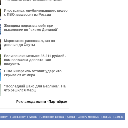
Иностранца, опубликовавшего видео
с ПВО, выдворят из России
Женщина подожгла себя при
выселении по "схеме Долиной"
Марокканец рассказал, как он
доплыл до Сеуты
Если пенсия меньше 35 211 рублей -
вам положена доплата: как
получить
США и Израиль готовят удар: что
скрывают от мира
"Последний шанс для Берлина". На
что решился Мерц
Рекламодателям
Партнёрам
•
ксперт
|
Проф.совет
|
Абзацц
|
Священная Победа
|
Семья
|
Дорогу молодым
|
Зож 35
|
Дом 35