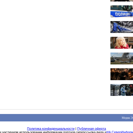
Медиа Э
Политика конфиденциальности
|
Публичная оферта
и частичном использовании информации портала гиперссылка вида «
ИА СеверИнфор