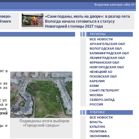
Возрастная категория сайта 16+
еверо-
«Сани поданы, июль на дворе»: в разгар лета
йтинге
Вологда начала готовиться к статусу
Новогодней столицы 2027 года
РЕГИОНЫ
ВСЕ НОВОСТИ
АРХАНГЕЛЬСКАЯ ОБЛ
ВОЛОГОДСКАЯ ОБЛ
КАЛИНИНГРАДСКАЯ ОБЛ
ЛЕНИНГРАДСКАЯ ОБЛ
МУРМАНСКАЯ ОБЛ
НОВГОРОДСКАЯ ОБЛ
ят в
НЕНЕЦКИЙ АО
ПСКОВСКАЯ ОБЛ
КАРЕЛИЯ
и их
КОМИ
я из
САНКТ-ПЕТЕРБУРГ
МОСКВА
 ул.
СЕВЕРО-ЗАПАД
на и
РОССИЯ
ния,
РУБРИКИ
ргей
ВСЕ НОВОСТИ
Подведены итоги выборов
ВЛАСТЬ
«Городской среды»
ды и
КУЛЬТУРА
ПОЛИТИКА
ЭКОНОМИКА