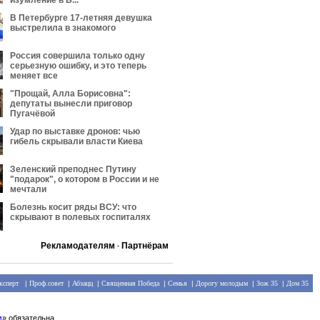
изумление в Б...
В Петербурге 17-летняя девушка
выстрелила в знакомого
Россия совершила только одну
серьезную ошибку, и это теперь
меняет все
"Прощай, Алла Борисовна":
депутаты вынесли приговор
Пугачёвой
Удар по выставке дронов: чью
гибель скрывали власти Киева
Зеленский преподнес Путину
"подарок", о котором в России и не
мечтали
Болезнь косит ряды ВСУ: что
скрывают в полевых госпиталях
Рекламодателям
Партнёрам
•
ксперт
|
Проф.совет
|
Абзацц
|
Священная Победа
|
Семья
|
Дорогу молодым
|
Зож 35
|
Дом 35
м
» обязательна.