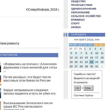
ОБЩЕСТВО
ПРОИСШЕСТВИЯ
ЗДРАВООХРАНЕНИЕ
©СеверИнформ, 2018 г.
ОБРАЗОВАНИЕ
СЕЛЬСКОЕ ХОЗЯЙСТВО
КРИМИНАЛ
СПОРТ
АФИША
КАЛЕНДАРЬ
<<<
МАРТ 2018г.
>>>
ством ремонта
ПН
ВТ
СР
ЧТ
ПТ
СБ
ВС
26
27
28
1
2
3
4
5
6
7
8
9
10
11
И ПАРТНЕРОВ
12
13
14
15
16
17
18
19
20
21
22
23
24
25
«Ворвались на плечах»: Алексеево-
26
27
28
29
30
31
1
Дружковка стала могилой для «птах
...
Путин раскрыл, что будет после
массовых атак Киева по России
Хирург неправильно соединил
органы пациента и чуть не убил его
Высказывание Зеленского после
удара ВС России вызвало