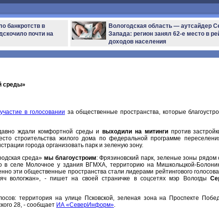
ло банкротств в
Вологодская область — аутсайдер С
дскочило почти на
Запада: регион занял 62-е место в ре
доходов населения
й среды»
участие в голосовании
за общественные пространства, которые благоустро
авно ждали комфортной среды и
выходили на митинги
против застройк
есто строительства жилого дома по федеральной программе переселени
страции города организовать парк и зеленую зону.
родская среда»
мы благоустроим
: Фрязиновский парк, зеленые зоны рядом с
во в селе Молочное у здания ВГМХА, территорию на Мишкольцкой-Болони
менно эти общественные пространства стали лидерами рейтингового голосова
сяч вологжан», - пишет на своей страничке в соцсетях мэр Вологды
Се
лосов: территория на улице Псковской, зеленая зона на Проспекте Побе
кого 28, - сообщает
ИА «СеверИнформ»
.