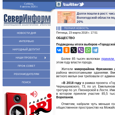
Суббота,
8 августа 2026 г.
Долги пошли в рост: чис
Вологодской области по
20%
ПОЛНАЯ НОВОСТЬ
Пятница, 23 марта 2018 г. 17:51
НОВОСТИ ДНЯ
ОБЩЕСТВО
ИНТЕРВЬЮ
Подведены итоги выборов «Городско
НАРОДНЫЙ ДЕПУТАТ
НАШИ ПРОЕКТЫ
Более 85 тысяч вологжан
приняли 
этом году власти города.
ПРОФ.СОВЕТ
Жители
микрорайона Фрязиново
д
района многоэтажными зданиями. Вм
РЕКЛАМОДАТЕЛЯМ
ветхого жилья они требовали от админи
ПОИСК
«
В 2018 году
в рамках проекта «Го
Чернышевского, 73, по ул. Емельяно
тротуар по ул. Пионерской в Лосте. И
в котором приняли участие 85,5 ты
Воропанов
.
Отметим, набрали чуть меньше го
общественное пространство на Можайс