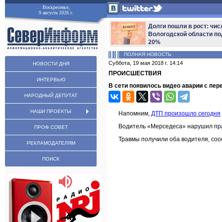
Воскресенье,
9 августа 2026 г.
Долги пошли в рост: чис
Вологодской области по
20%
ПОЛНАЯ НОВОСТЬ
Суббота, 19 мая 2018 г. 14:14
НОВОСТИ ДНЯ
ПРОИСШЕСТВИЯ
ИНТЕРВЬЮ
В сети появилось видео аварии с пе
НАРОДНЫЙ ДЕПУТАТ
НАШИ ПРОЕКТЫ
Напомним,
ДТП произошло сегодня
Водитель «Мерседеса» нарушил пра
ПРОФ.СОВЕТ
Травмы получили оба водителя, со
РЕКЛАМОДАТЕЛЯМ
ПОИСК