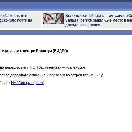
ло банкротств в
Вологодская область — аутсайдер С
дскочило почти на
Запада: регион занял 62-е место в ре
доходов населения
ревертышем в центре Вологды (ВИДЕО)
на перекрестке улиц Предтеченская – Козленская.
вила дорожного движения и врезался во встречную машину.
общает
ИА "СеверИнформ"
.