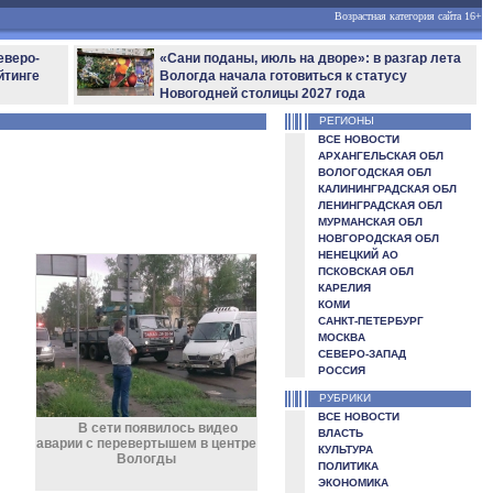
Возрастная категория сайта 16+
еверо-
«Сани поданы, июль на дворе»: в разгар лета
йтинге
Вологда начала готовиться к статусу
Новогодней столицы 2027 года
РЕГИОНЫ
ВСЕ НОВОСТИ
АРХАНГЕЛЬСКАЯ ОБЛ
ВОЛОГОДСКАЯ ОБЛ
КАЛИНИНГРАДСКАЯ ОБЛ
ЛЕНИНГРАДСКАЯ ОБЛ
МУРМАНСКАЯ ОБЛ
НОВГОРОДСКАЯ ОБЛ
НЕНЕЦКИЙ АО
ПСКОВСКАЯ ОБЛ
КАРЕЛИЯ
КОМИ
САНКТ-ПЕТЕРБУРГ
МОСКВА
СЕВЕРО-ЗАПАД
РОССИЯ
РУБРИКИ
ВСЕ НОВОСТИ
В сети появилось видео
ВЛАСТЬ
аварии с перевертышем в центре
КУЛЬТУРА
Вологды
ПОЛИТИКА
ЭКОНОМИКА