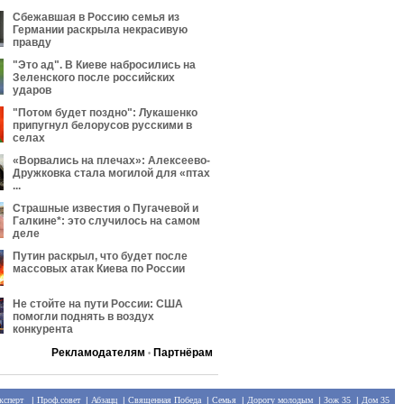
Сбежавшая в Россию семья из
Германии раскрыла некрасивую
правду
"Это ад". В Киеве набросились на
Зеленского после российских
ударов
"Потом будет поздно": Лукашенко
припугнул белорусов русскими в
селах
«Ворвались на плечах»: Алексеево-
Дружковка стала могилой для «птах
...
Страшные известия о Пугачевой и
Галкине*: это случилось на самом
деле
Путин раскрыл, что будет после
массовых атак Киева по России
Не стойте на пути России: США
помогли поднять в воздух
конкурента
Рекламодателям
Партнёрам
•
ксперт
|
Проф.совет
|
Абзацц
|
Священная Победа
|
Семья
|
Дорогу молодым
|
Зож 35
|
Дом 35