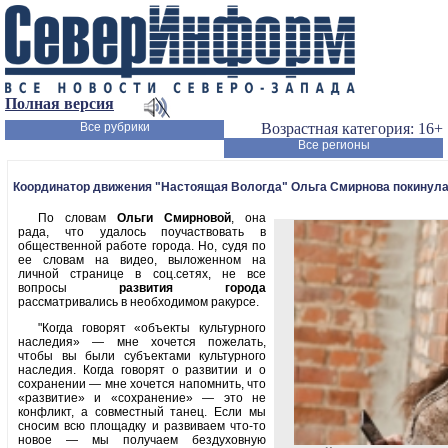
Полная версия
Все рубрики
Возрастная категория: 16+
Все регионы
Координатор движения "Настоящая Вологда" Ольга Смирнова покинула
По словам
Ольги Смирновой
, она
рада, что удалось поучаствовать в
общественной работе города. Но, судя по
ее словам на видео, выложенном на
личной странице в соц.сетях, не все
вопросы
развития города
рассматривались в необходимом ракурсе.
"Когда говорят «объекты культурного
наследия» — мне хочется пожелать,
чтобы вы были субъектами культурного
наследия. Когда говорят о развитии и о
сохранении — мне хочется напомнить, что
«развитие» и «сохранение» — это не
конфликт, а совместный танец. Если мы
сносим всю площадку и развиваем что-то
новое — мы получаем бездуховную