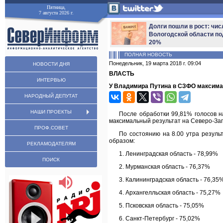
Пятница,
7 августа 2026 г.
Долги пошли в рост: чис
Вологодской области по
20%
ПОЛНАЯ НОВОСТЬ
Понедельник, 19 марта 2018 г. 09:04
НОВОСТИ ДНЯ
ВЛАСТЬ
ИНТЕРВЬЮ
У Владимира Путина в СЗФО максима
НАРОДНЫЙ ДЕПУТАТ
НАШИ ПРОЕКТЫ
После обработки 99,81% голосов н
максимальный результат на Северо-За
ПРОФ.СОВЕТ
По состоянию на 8.00 утра резул
образом:
РЕКЛАМОДАТЕЛЯМ
1. Ленинградская область - 78,99%
ПОИСК
2. Мурманская область - 76,37%
3. Калининградская область - 76,35
4. Архангелльская область - 75,27%
5. Псковская область - 75,05%
6. Санкт-Петербург - 75,02%