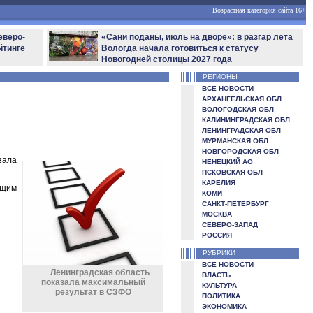
Возрастная категория сайта 16+
еверо-
«Сани поданы, июль на дворе»: в разгар лета
йтинге
Вологда начала готовиться к статусу
Новогодней столицы 2027 года
РЕГИОНЫ
ВСЕ НОВОСТИ
АРХАНГЕЛЬСКАЯ ОБЛ
ВОЛОГОДСКАЯ ОБЛ
КАЛИНИНГРАДСКАЯ ОБЛ
ЛЕНИНГРАДСКАЯ ОБЛ
МУРМАНСКАЯ ОБЛ
НОВГОРОДСКАЯ ОБЛ
зала
НЕНЕЦКИЙ АО
ПСКОВСКАЯ ОБЛ
КАРЕЛИЯ
ющим
КОМИ
САНКТ-ПЕТЕРБУРГ
МОСКВА
СЕВЕРО-ЗАПАД
РОССИЯ
РУБРИКИ
ВСЕ НОВОСТИ
Ленинградская область
ВЛАСТЬ
показала максимальный
КУЛЬТУРА
результат в СЗФО
ПОЛИТИКА
ЭКОНОМИКА