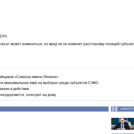
,15%
льтат может измениться, но вряд ли он изменит расстановку позиций субъек
айщиков «Совхоза имени Ленина»
ти максимальная явка на выборах среди субъектов СЗФО
вание в действии
нездоровится, голосуют на дому
НОВОСТ