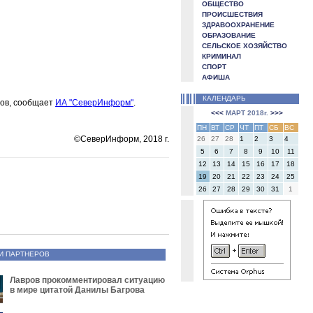
ОБЩЕСТВО
ПРОИСШЕСТВИЯ
ЗДРАВООХРАНЕНИЕ
ОБРАЗОВАНИЕ
СЕЛЬСКОЕ ХОЗЯЙСТВО
КРИМИНАЛ
СПОРТ
АФИША
КАЛЕНДАРЬ
тов, сообщает
ИА "СеверИнформ"
.
<<<
МАРТ 2018г.
>>>
ПН
ВТ
СР
ЧТ
ПТ
СБ
ВС
©СеверИнформ, 2018 г.
26
27
28
1
2
3
4
5
6
7
8
9
10
11
12
13
14
15
16
17
18
19
20
21
22
23
24
25
26
27
28
29
30
31
1
И ПАРТНЕРОВ
Лавров прокомментировал ситуацию
в мире цитатой Данилы Багрова