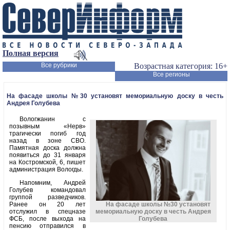
Полная версия
Все рубрики
Возрастная категория: 16+
Все регионы
На фасаде школы №30 установят мемориальную доску в честь
Андрея Голубева
Вологжанин с
позывным «Нерв»
трагически погиб год
назад в зоне СВО.
Памятная доска должна
появиться до 31 января
на Костромской, 6, пишет
администрация Вологды.
Напомним, Андрей
Голубев командовал
группой разведчиков.
На фасаде школы №30 установят
Ранее он 20 лет
мемориальную доску в честь Андрея
отслужил в спецназе
Голубева
ФСБ, после выхода на
пенсию отправился в