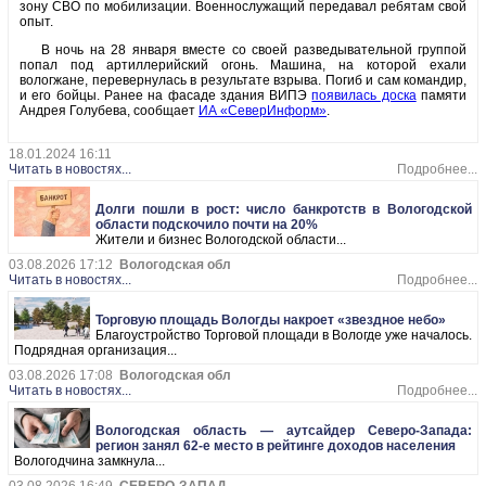
зону СВО по мобилизации. Военнослужащий передавал ребятам свой
опыт.
В ночь на 28 января вместе со своей разведывательной группой
попал под артиллерийский огонь. Машина, на которой ехали
вологжане, перевернулась в результате взрыва. Погиб и сам командир,
и его бойцы. Ранее на фасаде здания ВИПЭ
появилась доска
памяти
Андрея Голубева, сообщает
ИА «СеверИнформ»
.
18.01.2024 16:11
Читать в новостях...
Подробнее...
Долги пошли в рост: число банкротств в Вологодской
области подскочило почти на 20%
Жители и бизнес Вологодской области...
03.08.2026 17:12
Вологодская обл
Читать в новостях...
Подробнее...
Торговую площадь Вологды накроет «звездное небо»
Благоустройство Торговой площади в Вологде уже началось.
Подрядная организация...
03.08.2026 17:08
Вологодская обл
Читать в новостях...
Подробнее...
Вологодская область — аутсайдер Северо-Запада:
регион занял 62-е место в рейтинге доходов населения
Вологодчина замкнула...