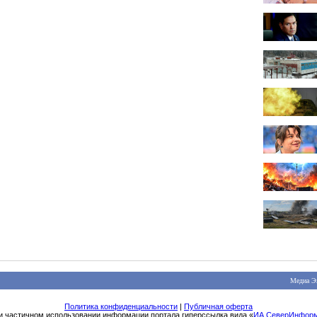
Медиа Э
Политика конфиденциальности
|
Публичная оферта
и частичном использовании информации портала гиперссылка вида «
ИА СеверИнфор