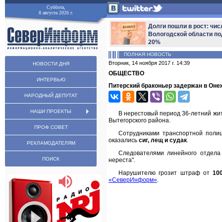
Суббота,
8 августа 2026 г.
Долги пошли в рост: чис
Вологодской области по
20%
ПОЛНАЯ НОВОСТЬ
Вторник, 14 ноября 2017 г. 14:39
НОВОСТИ ДНЯ
ОБЩЕСТВО
ИНТЕРВЬЮ
Питерский браконьер задержан в Оне
НАРОДНЫЙ ДЕПУТАТ
НАШИ ПРОЕКТЫ
В нерестовый период 36-летний жи
Вытегорского района.
ПРОФ.СОВЕТ
Сотрудниками транспортной полиц
оказались
сиг, лещ и судак
.
РЕКЛАМОДАТЕЛЯМ
Следователями линейного отдела
ПОИСК
нереста".
Нарушителю грозит штраф от
10
«СеверИнформ»
.