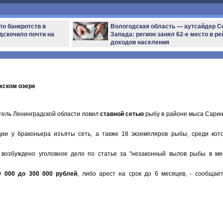
ло банкротств в
Вологодская область — аутсайдер С
дскочило почти на
Запада: регион занял 62-е место в ре
доходов населения
жском озере
тель Ленинградской области ловил
ставной сетью
рыбу в районе мыса Сарин
ии у браконьера изъяты сеть, а также 18 экземпляров рыбы, среди кот
 возбуждено уголовное дело по статье за "незаконный вылов рыбы в ме
0 000 до 300 000 рублей
, либо арест на срок до 6 месяцев, - сообща