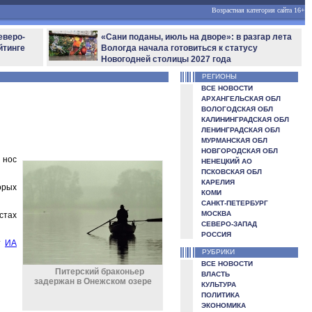
Возрастная категория сайта 16+
еверо-
«Сани поданы, июль на дворе»: в разгар лета
йтинге
Вологда начала готовиться к статусу
Новогодней столицы 2027 года
РЕГИОНЫ
ВСЕ НОВОСТИ
АРХАНГЕЛЬСКАЯ ОБЛ
ВОЛОГОДСКАЯ ОБЛ
КАЛИНИНГРАДСКАЯ ОБЛ
ЛЕНИНГРАДСКАЯ ОБЛ
МУРМАНСКАЯ ОБЛ
НОВГОРОДСКАЯ ОБЛ
 нос
НЕНЕЦКИЙ АО
ПСКОВСКАЯ ОБЛ
КАРЕЛИЯ
орых
КОМИ
САНКТ-ПЕТЕРБУРГ
МОСКВА
стах
СЕВЕРО-ЗАПАД
РОССИЯ
ет
ИА
РУБРИКИ
ВСЕ НОВОСТИ
Питерский браконьер
ВЛАСТЬ
задержан в Онежском озере
КУЛЬТУРА
ПОЛИТИКА
ЭКОНОМИКА