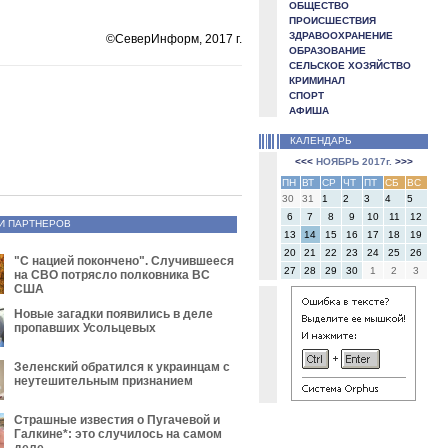
ОБЩЕСТВО
ПРОИСШЕСТВИЯ
ЗДРАВООХРАНЕНИЕ
©СеверИнформ, 2017 г.
ОБРАЗОВАНИЕ
СЕЛЬСКОЕ ХОЗЯЙСТВО
КРИМИНАЛ
СПОРТ
АФИША
КАЛЕНДАРЬ
<<<
НОЯБРЬ 2017г.
>>>
ПН
ВТ
СР
ЧТ
ПТ
СБ
ВС
30
31
1
2
3
4
5
6
7
8
9
10
11
12
И ПАРТНЕРОВ
13
14
15
16
17
18
19
20
21
22
23
24
25
26
"С нацией покончено". Случившееся
27
28
29
30
1
2
3
на СВО потрясло полковника ВС
США
Новые загадки появились в деле
пропавших Усольцевых
Зеленский обратился к украинцам с
неутешительным признанием
Страшные известия о Пугачевой и
Галкине*: это случилось на самом