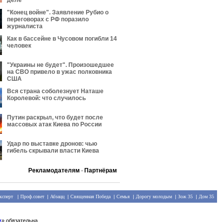
деле
"Конец войне". Заявление Рубио о
переговорах с РФ поразило
журналиста
Как в бассейне в Чусовом погибли 14
человек
"Украины не будет". Произошедшее
на СВО привело в ужас полковника
США
Вся страна соболезнует Наташе
Королевой: что случилось
Путин раскрыл, что будет после
массовых атак Киева по России
Удар по выставке дронов: чью
гибель скрывали власти Киева
Рекламодателям
Партнёрам
•
ксперт
|
Проф.совет
|
Абзацц
|
Священная Победа
|
Семья
|
Дорогу молодым
|
Зож 35
|
Дом 35
м
» обязательна.