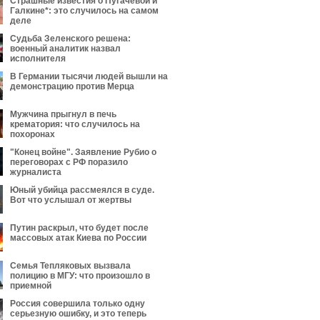
Страшные известия о Пугачевой и
Галкине*: это случилось на самом
деле
Судьба Зеленского решена:
военный аналитик назвал
исполнителя
В Германии тысячи людей вышли на
демонстрацию против Мерца
Мужчина прыгнул в печь
крематория: что случилось на
похоронах
"Конец войне". Заявление Рубио о
переговорах с РФ поразило
журналиста
Юный убийца рассмеялся в суде.
Вот что услышал от жертвы
Путин раскрыл, что будет после
массовых атак Киева по России
Семья Тепляковых вызвала
полицию в МГУ: что произошло в
приемной
Россия совершила только одну
серьезную ошибку, и это теперь