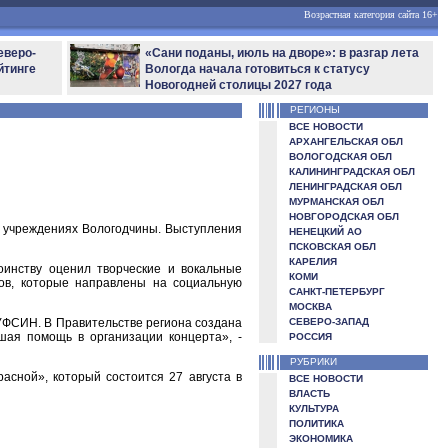
Возрастная категория сайта 16+
еверо-
«Сани поданы, июль на дворе»: в разгар лета
йтинге
Вологда начала готовиться к статусу
Новогодней столицы 2027 года
РЕГИОНЫ
ВСЕ НОВОСТИ
АРХАНГЕЛЬСКАЯ ОБЛ
ВОЛОГОДСКАЯ ОБЛ
КАЛИНИНГРАДСКАЯ ОБЛ
ЛЕНИНГРАДСКАЯ ОБЛ
МУРМАНСКАЯ ОБЛ
НОВГОРОДСКАЯ ОБЛ
 учреждениях Вологодчины. Выступления
НЕНЕЦКИЙ АО
ПСКОВСКАЯ ОБЛ
КАРЕЛИЯ
инству оценил творческие и вокальные
КОМИ
тов, которые направлены на социальную
САНКТ-ПЕТЕРБУРГ
МОСКВА
УФСИН. В Правительстве региона создана
СЕВЕРО-ЗАПАД
шая помощь в организации концерта», -
РОССИЯ
РУБРИКИ
асной», который состоится 27 августа в
ВСЕ НОВОСТИ
ВЛАСТЬ
КУЛЬТУРА
ПОЛИТИКА
ЭКОНОМИКА