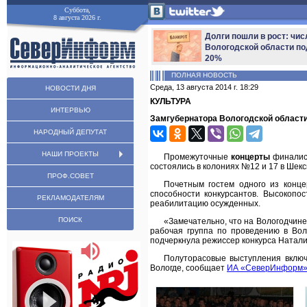
Суббота,
8 августа 2026 г.
Долги пошли в рост: чис
Вологодской области по
20%
ПОЛНАЯ НОВОСТЬ
Среда, 13 августа 2014 г. 18:29
НОВОСТИ ДНЯ
КУЛЬТУРА
ИНТЕРВЬЮ
Замгубернатора Вологодской области
НАРОДНЫЙ ДЕПУТАТ
НАШИ ПРОЕКТЫ
Промежуточные
концерты
финалис
состоялись в колониях №12 и 17 в Шекс
ПРОФ.СОВЕТ
Почетным гостем одного из конц
способности конкурсантов. Высокопо
РЕКЛАМОДАТЕЛЯМ
реабилитацию осужденных.
ПОИСК
«Замечательно, что на Вологодчин
рабочая группа по проведению в Вол
подчеркнула режиссер конкурса Натал
Полуторасовые выступления включи
Вологде, сообщает
ИА «СеверИнформ