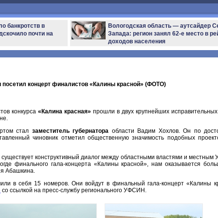
ло банкротств в
Вологодская область — аутсайдер С
дскочило почти на
Запада: регион занял 62-е место в ре
доходов населения
 посетил концерт финалистов «Калины красной» (ФОТО)
тов конкурса
«Калина красная»
прошли в двух крупнейших исправительных
не.
ертом стал
заместитель губернатора
области Вадим Хохлов. Он по досто
ставленный чиновник отметил общественную значимость подобных проек
е существует конструктивный диалог между областными властями и местным 
огде финального гала-концерта «Калины красной», нам оказывается боль
ия Абашкина.
ли в себя 15 номеров. Они войдут в финальный гала-концерт «Калины кр
»
со ссылкой на пресс-службу регионального УФСИН.