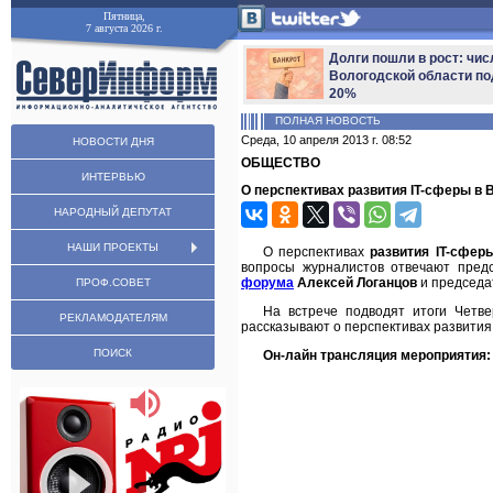
Пятница,
7 августа 2026 г.
Долги пошли в рост: чис
Вологодской области по
20%
ПОЛНАЯ НОВОСТЬ
Среда, 10 апреля 2013 г. 08:52
НОВОСТИ ДНЯ
ОБЩЕСТВО
ИНТЕРВЬЮ
О перспективах развития IT-сферы в
НАРОДНЫЙ ДЕПУТАТ
НАШИ ПРОЕКТЫ
О перспективах
развития IT-сфер
вопросы журналистов отвечают пред
форума
Алексей Логанцов
и председа
ПРОФ.СОВЕТ
На встрече подводят итоги Четв
РЕКЛАМОДАТЕЛЯМ
рассказывают о перспективах развития 
ПОИСК
Он-лайн трансляция мероприятия: