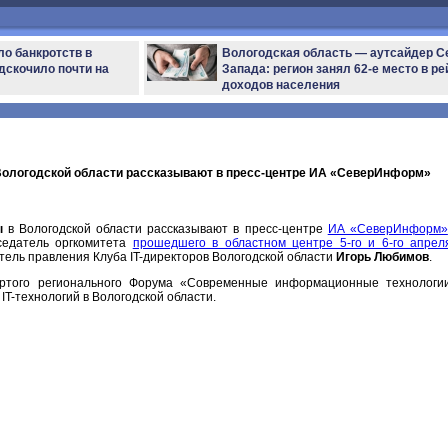
ло банкротств в
Вологодская область — аутсайдер С
дскочило почти на
Запада: регион занял 62-е место в ре
доходов населения
 Вологодской области рассказывают в пресс-центре ИА «СеверИнформ»
ы
в Вологодской области рассказывают в пресс-центре
ИА «СеверИнформ»
седатель оргкомитета
прошедшего в областном центре 5-го и 6-го апре
тель правления Клуба IT-директоров Вологодской области
Игорь Любимов
.
ертого регионального Форума «Современные информационные технологи
IT-технологий в Вологодской области.