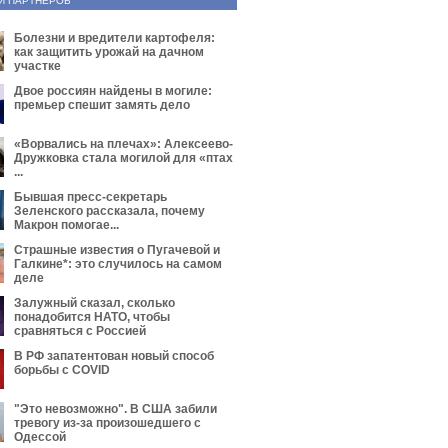
И ПАРТНЕРОВ
Болезни и вредители картофеля:
как защитить урожай на дачном
участке
Двое россиян найдены в могиле:
премьер спешит замять дело
«Ворвались на плечах»: Алексеево-
Дружковка стала могилой для «птах
...
Бывшая пресс-секретарь
Зеленского рассказала, почему
Макрон помогае...
Страшные известия о Пугачевой и
Галкине*: это случилось на самом
деле
Залужный сказал, сколько
понадобится НАТО, чтобы
сравняться с Россией
В РФ запатентован новый способ
борьбы с COVID
"Это невозможно". В США забили
тревогу из-за произошедшего с
Одессой