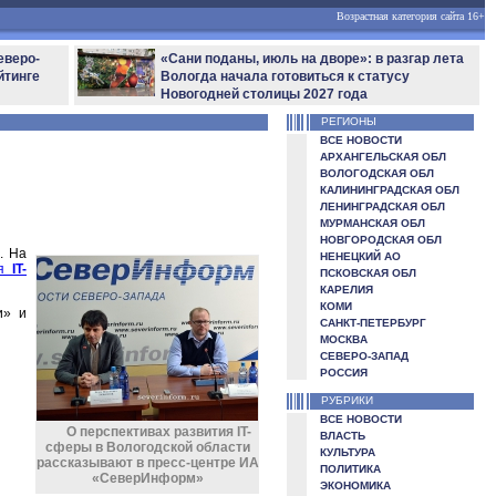
Возрастная категория сайта 16+
еверо-
«Сани поданы, июль на дворе»: в разгар лета
йтинге
Вологда начала готовиться к статусу
Новогодней столицы 2027 года
РЕГИОНЫ
ВСЕ НОВОСТИ
АРХАНГЕЛЬСКАЯ ОБЛ
ВОЛОГОДСКАЯ ОБЛ
КАЛИНИНГРАДСКАЯ ОБЛ
ЛЕНИНГРАДСКАЯ ОБЛ
МУРМАНСКАЯ ОБЛ
НОВГОРОДСКАЯ ОБЛ
. На
НЕНЕЦКИЙ АО
ля
IT-
ПСКОВСКАЯ ОБЛ
КАРЕЛИЯ
КОМИ
и» и
САНКТ-ПЕТЕРБУРГ
МОСКВА
СЕВЕРО-ЗАПАД
РОССИЯ
РУБРИКИ
ВСЕ НОВОСТИ
О перспективах развития IT-
ВЛАСТЬ
сферы в Вологодской области
КУЛЬТУРА
рассказывают в пресс-центре ИА
ПОЛИТИКА
«СеверИнформ»
ЭКОНОМИКА