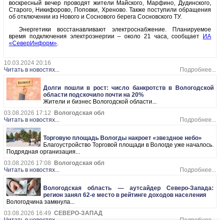
воскресный вечер проводят жители Майского, Марфино, Дудинского,
Старого, Никифорово, Поповки, Хреново. Также поступили обращения
об отключении из Нового и Соснового берега Сосновского ТУ.
Энергетики восстанавливают электроснабжение. Планируемое
время подключения электроэнергии – около 21 часа, сообщает
ИА
«СеверИнформ»
.
10.03.2024 20:16
Читать в новостях...
Подробнее...
Долги пошли в рост: число банкротств в Вологодской
области подскочило почти на 20%
Жители и бизнес Вологодской области...
03.08.2026 17:12
Вологодская обл
Читать в новостях...
Подробнее...
Торговую площадь Вологды накроет «звездное небо»
Благоустройство Торговой площади в Вологде уже началось.
Подрядная организация...
03.08.2026 17:08
Вологодская обл
Читать в новостях...
Подробнее...
Вологодская область — аутсайдер Северо-Запада:
регион занял 62-е место в рейтинге доходов населения
Вологодчина замкнула...
03.08.2026 16:49
СЕВЕРО-ЗАПАД