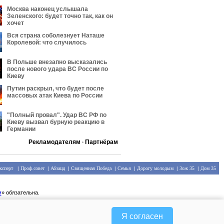
Москва наконец услышала
Зеленского: будет точно так, как он
хочет
Вся страна соболезнует Наташе
Королевой: что случилось
В Польше внезапно высказались
после нового удара ВС России по
Киеву
Путин раскрыл, что будет после
массовых атак Киева по России
"Полный провал". Удар ВС РФ по
Киеву вызвал бурную реакцию в
Германии
Рекламодателям
Партнёрам
•
ксперт
|
Проф.совет
|
Абзацц
|
Священная Победа
|
Семья
|
Дорогу молодым
|
Зож 35
|
Дом 35
м
» обязательна.
Я согласен