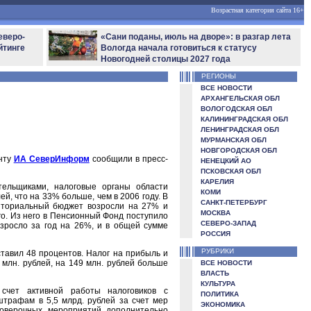
Возрастная категория сайта 16+
еверо-
«Сани поданы, июль на дворе»: в разгар лета
йтинге
Вологда начала готовиться к статусу
Новогодней столицы 2027 года
РЕГИОНЫ
ВСЕ НОВОСТИ
АРХАНГЕЛЬСКАЯ ОБЛ
ВОЛОГОДСКАЯ ОБЛ
КАЛИНИНГРАДСКАЯ ОБЛ
ЛЕНИНГРАДСКАЯ ОБЛ
МУРМАНСКАЯ ОБЛ
НОВГОРОДСКАЯ ОБЛ
енту
ИА СеверИнформ
сообщили в пресс-
НЕНЕЦКИЙ АО
ПСКОВСКАЯ ОБЛ
КАРЕЛИЯ
тельщиками, налоговые органы области
КОМИ
, что на 33% больше, чем в 2006 году. В
САНКТ-ПЕТЕРБУРГ
риториальный бюджет возросли на 27% и
МОСКВА
го. Из него в Пенсионный Фонд поступило
СЕВЕРО-ЗАПАД
озросло за год на 26%, и в общей сумме
РОССИЯ
РУБРИКИ
тавил 48 процентов. Налог на прибыль и
млн. рублей, на 149 млн. рублей больше
ВСЕ НОВОСТИ
ВЛАСТЬ
КУЛЬТУРА
счет активной работы налоговиков с
ПОЛИТИКА
штрафам в 5,5 млрд. рублей за счет мер
ЭКОНОМИКА
роверочных мероприятий дополнительно