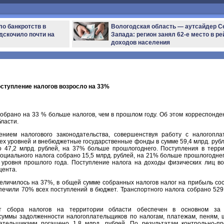
ло банкротств в
Вологодская область — аутсайдер С
дскочило почти на
Запада: регион занял 62-е место в ре
доходов населения
оступление налогов возросло на 33%
собрано на 33 % больше налогов, чем в прошлом году. Об этом корреспонд
ласти.
ением налогового законодательства, совершенствуя работу с налогопла
ех уровней и внебюджетные государственные фонды в сумме 59,4 млрд. рублей
 47,2 млрд. рублей, на 37% больше прошлогоднего. Поступления в тер
 социального налога собрано 15,5 млрд. рублей, на 21% больше прошлогодне
 уровня прошлого года. Поступление налога на доходы физических лиц в
цента.
еличилось на 37%, в общей сумме собранных налогов налог на прибыль сос
печили 70% всех поступлений в бюджет. Транспортного налога собрано 529 
т сбора налогов на территории области обеспечен в основном за 
суммы задолженности налогоплательщиков по налогам, платежам, пеням, 
лательщиками погашено 1,8 млрд. рублей. По результатам контрольно-п