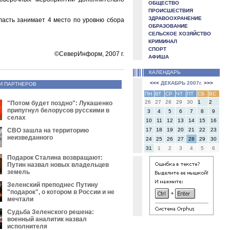
ОБЩЕСТВО
ПРОИСШЕСТВИЯ
ЗДРАВООХРАНЕНИЕ
ласть занимает 4 место по уровню сбора
ОБРАЗОВАНИЕ
СЕЛЬСКОЕ ХОЗЯЙСТВО
КРИМИНАЛ
СПОРТ
©СеверИнформ, 2007 г.
АФИША
КАЛЕНДАРЬ
<<<
ДЕКАБРЬ 2007г.
>>>
И ПАРТНЕРОВ
ПН
ВТ
СР
ЧТ
ПТ
СБ
ВС
26
27
28
29
30
1
2
"Потом будет поздно": Лукашенко
припугнул белорусов русскими в
3
4
5
6
7
8
9
селах
10
11
12
13
14
15
16
СВО зашла на территорию
17
18
19
20
21
22
23
неизведанного
24
25
26
27
28
29
30
31
1
2
3
4
5
6
Подарок Сталина возвращают:
Путин назвал новых владельцев
земель
Зеленский преподнес Путину
"подарок", о котором в России и не
мечтали
Судьба Зеленского решена:
военный аналитик назвал
исполнителя