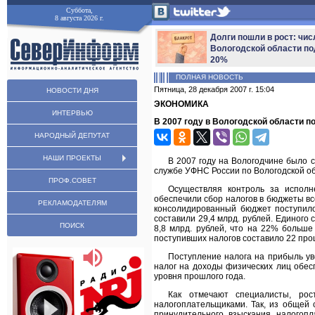
Суббота,
8 августа 2026 г.
Долги пошли в рост: чис
Вологодской области по
20%
ПОЛНАЯ НОВОСТЬ
Пятница, 28 декабря 2007 г. 15:04
НОВОСТИ ДНЯ
ЭКОНОМИКА
ИНТЕРВЬЮ
В 2007 году в Вологодской области п
НАРОДНЫЙ ДЕПУТАТ
НАШИ ПРОЕКТЫ
В 2007 году на Вологодчине было 
службе УФНС России по Вологодской об
ПРОФ.СОВЕТ
Осуществляя контроль за исполн
обеспечили сбор налогов в бюджеты вс
РЕКЛАМОДАТЕЛЯМ
консолидированный бюджет поступило
составили 29,4 млрд. рублей. Единого
ПОИСК
8,8 млрд. рублей, что на 22% больше
поступивших налогов составило 22 про
Поступление налога на прибыль ув
налог на доходы физических лиц обес
уровня прошлого года.
Как отмечают специалисты, рос
налогоплательщиками. Так, из общей 
принудительного взыскания налогоп