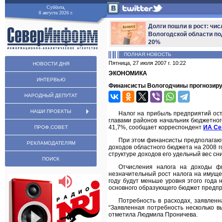
Суббота,
8 августа 2026 г.
Долги пошли в рост: чис
Вологодской области по
20%
ПОЛНАЯ НОВОСТЬ
Пятница, 27 июля 2007 г. 10:22
НОВОСТИ ДНЯ
ЭКОНОМИКА
ИНТЕРВЬЮ
Финансисты Вологодчины прогнозиру
НАРОДНЫЙ ДЕПУТАТ
НАШИ ПРОЕКТЫ
Налог на прибыль предприятий ост
главами районов начальник бюджетно
41,7%, сообщает корреспондент
ИА С
ПРОФ.СОВЕТ
При этом финансисты предполагают
РЕКЛАМОДАТЕЛЯМ
доходов областного бюджета на 2008 г
структуре доходов его удельный вес сн
ПОИСК
Отчисления налога на доходы фи
незначительный рост налога на имуще
году будут меньше уровня этого года 
основного образующего бюджет предпр
Потребность в расходах, заявленн
“Заявленная потребность несколько в
отметила Людмила Проничева.