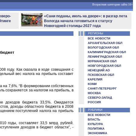
Возрастная категория сайта 16+
еверо-
«Сани поданы, июль на дворе»: в разгар лета
йтинге
Вологда начала готовиться к статусу
Новогодней столицы 2027 года
РЕГИОНЫ
ВСЕ НОВОСТИ
АРХАНГЕЛЬСКАЯ ОБЛ
ВОЛОГОДСКАЯ ОБЛ
 бюджет
КАЛИНИНГРАДСКАЯ ОБЛ
ЛЕНИНГРАДСКАЯ ОБЛ
МУРМАНСКАЯ ОБЛ
НОВГОРОДСКАЯ ОБЛ
8 году. Как сказала в ходе совещания с
НЕНЕЦКИЙ АО
дельный вес налога на прибыль составит
ПСКОВСКАЯ ОБЛ
КАРЕЛИЯ
КОМИ
а на 7,6%. “В формировании собственных
САНКТ-ПЕТЕРБУРГ
ль сохраняется за налогом на прибыль, в
МОСКВА
СЕВЕРО-ЗАПАД
ре доходов бюджета 33,5%. Ожидается
РОССИЯ
стов, доходы областного бюджета в 2008
РУБРИКИ
кращением поступлений налога на прибыль
ВСЕ НОВОСТИ
ВЛАСТЬ
10 годы, составляет 33,5 млрд. рублей.
КУЛЬТУРА
ступления доходов в бюджет области”, -
ПОЛИТИКА
ЭКОНОМИКА