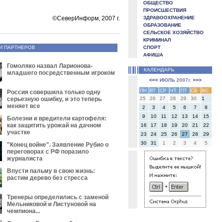
ОБЩЕСТВО
ПРОИСШЕСТВИЯ
©СеверИнформ, 2007 г.
ЗДРАВООХРАНЕНИЕ
ОБРАЗОВАНИЕ
СЕЛЬСКОЕ ХОЗЯЙСТВО
КРИМИНАЛ
СПОРТ
И ПАРТНЕРОВ
АФИША
Гомоляко назвал Ларионова-
КАЛЕНДАРЬ
младшего посредственным игроком
<<<
ИЮЛЬ 2007г.
>>>
ПН
ВТ
СР
ЧТ
ПТ
СБ
ВС
Россия совершила только одну
серьезную ошибку, и это теперь
25
26
27
28
29
30
1
меняет все
2
3
4
5
6
7
8
9
10
11
12
13
14
15
Болезни и вредители картофеля:
как защитить урожай на дачном
16
17
18
19
20
21
22
участке
23
24
25
26
27
28
29
30
31
1
2
3
4
5
"Конец войне". Заявление Рубио о
переговорах с РФ поразило
журналиста
Впусти пальму в свою жизнь:
растим дерево без стресса
Тренеры определились с заменой
Мельниковой и Листуновой на
чемпиона...