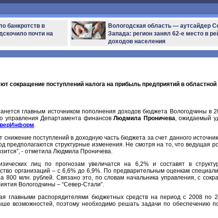
ло банкротств в
Вологодская область — аутсайдер С
дскочило почти на
Запада: регион занял 62-е место в ре
доходов населения
ют сокращение поступлений налога на прибыль предприятий в областной
анется главным источником пополнения доходов бюджета Вологодчины в 200
го управления Департамента финансов
Людмила Проничева
, ожидаемый у
еверИнформ
.
 снижение поступлений в доходную часть бюджета за счет данного источник
од предполагаются структурные изменения. Не смотря на то, что ведущая ро
изится”, - отметила Людмила Проничева.
зических лиц по прогнозам увеличатся на 6,2% и составят в структу
ство организаций – с 6,6% до 6,9%. По предварительным оценкам специали
на 800 млн. рублей. Связано это, по словам начальника управления, с со
иятия Вологодчины – “Север-Стали”.
ая главными распорядителями бюджетных средств на период с 2008 по 20
ыше возможностей, поэтому необходимо решать задачи по обеспечению по