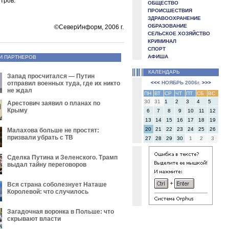
тров.
ОБЩЕСТВО
ПРОИСШЕСТВИЯ
ЗДРАВООХРАНЕНИЕ
ОБРАЗОВАНИЕ
©СеверИнформ, 2006 г.
СЕЛЬСКОЕ ХОЗЯЙСТВО
КРИМИНАЛ
СПОРТ
АФИША
И ПАРТНЕРОВ
КАЛЕНДАРЬ
Запад просчитался — Путин
отправил военных туда, где их никто
<<<
НОЯБРЬ 2006г.
>>>
не ждал
ПН
ВТ
СР
ЧТ
ПТ
СБ
ВС
30
31
1
2
3
4
5
Арестович заявил о планах по
Крыму
6
7
8
9
10
11
12
13
14
15
16
17
18
19
20
21
22
23
24
25
26
Малахова больше не простят:
призвали убрать с ТВ
27
28
29
30
1
2
3
Сделка Путина и Зеленского. Трамп
выдал тайну переговоров
Вся страна соболезнует Наташе
Королевой: что случилось
Загадочная воронка в Польше: что
скрывают власти