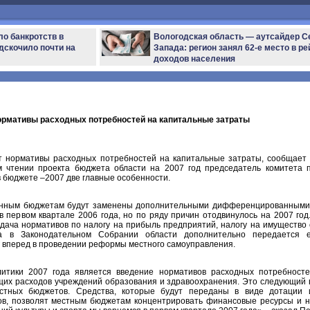
ло банкротств в
Вологодская область — аутсайдер С
дскочило почти на
Запада: регион занял 62-е место в ре
доходов населения
нормативы расходных потребностей на капитальные затраты
ут нормативы расходных потребностей на капитальные затраты, сообщает
 чтении проекта бюджета области на 2007 год председатель комитета 
 в бюджете –2007 две главные особенности.
йонным бюджетам будут заменены дополнительными дифференцированными 
в первом квартале 2006 года, но по ряду причин отодвинулось на 2007 год
дача нормативов по налогу на прибыль предприятий, налогу на имущество о
та в Законодательном Собрании области дополнительно передается
г вперед в проведении реформы местного самоуправления.
итики 2007 года является введение нормативов расходных потребносте
щих расходов учреждений образования и здравоохранения. Это следующий 
стных бюджетов. Средства, которые будут переданы в виде дотации 
ов, позволят местным бюджетам концентрировать финансовые ресурсы и на