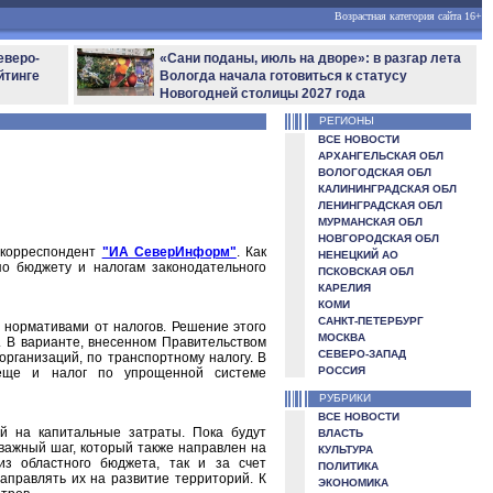
Возрастная категория сайта 16+
еверо-
«Сани поданы, июль на дворе»: в разгар лета
йтинге
Вологда начала готовиться к статусу
Новогодней столицы 2027 года
РЕГИОНЫ
ВСЕ НОВОСТИ
АРХАНГЕЛЬСКАЯ ОБЛ
ВОЛОГОДСКАЯ ОБЛ
КАЛИНИНГРАДСКАЯ ОБЛ
ЛЕНИНГРАДСКАЯ ОБЛ
МУРМАНСКАЯ ОБЛ
НОВГОРОДСКАЯ ОБЛ
 корреспондент
"ИА СеверИнформ"
. Как
НЕНЕЦКИЙ АО
по бюджету и налогам законодательного
ПСКОВСКАЯ ОБЛ
КАРЕЛИЯ
КОМИ
САНКТ-ПЕТЕРБУРГ
нормативами от налогов. Решение этого
МОСКВА
. В варианте, внесенном Правительством
СЕВЕРО-ЗАПАД
рганизаций, по транспортному налогу. В
РОССИЯ
 еще и налог по упрощенной системе
РУБРИКИ
ВСЕ НОВОСТИ
й на капитальные затраты. Пока будут
ВЛАСТЬ
важный шаг, который также направлен на
КУЛЬТУРА
из областного бюджета, так и за счет
ПОЛИТИКА
правлять их на развитие территорий. К
ЭКОНОМИКА