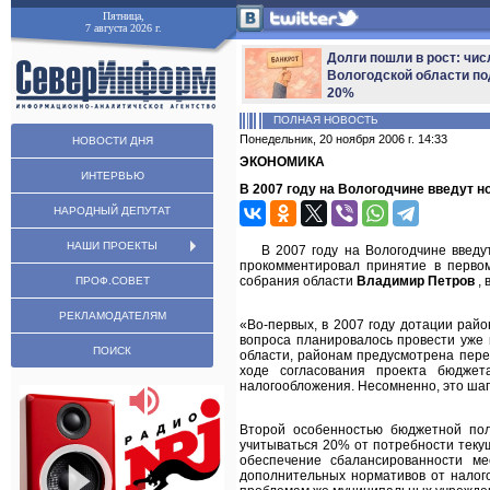
Пятница,
7 августа 2026 г.
Долги пошли в рост: чис
Вологодской области по
20%
ПОЛНАЯ НОВОСТЬ
Понедельник, 20 ноября 2006 г. 14:33
НОВОСТИ ДНЯ
ЭКОНОМИКА
ИНТЕРВЬЮ
В 2007 году на Вологодчине введут 
НАРОДНЫЙ ДЕПУТАТ
НАШИ ПРОЕКТЫ
В 2007 году на Вологодчине введ
прокомментировал принятие в первом
собрания области
Владимир Петров
,
ПРОФ.СОВЕТ
РЕКЛАМОДАТЕЛЯМ
«Во-первых, в 2007 году дотации ра
вопроса планировалось провести уже 
ПОИСК
области, районам предусмотрена пере
ходе согласования проекта бюдже
налогообложения. Несомненно, это ша
Второй особенностью бюджетной пол
учитываться 20% от потребности теку
обеспечение сбалансированности ме
дополнительных нормативов от налог