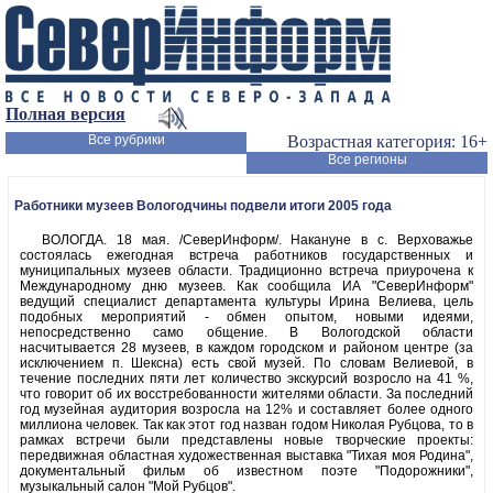
Полная версия
Все рубрики
Возрастная категория: 16+
Все регионы
Работники музеев Вологодчины подвели итоги 2005 года
ВОЛОГДА. 18 мая. /СеверИнформ/. Накануне в с. Верховажье
состоялась ежегодная встреча работников государственных и
муниципальных музеев области. Традиционно встреча приурочена к
Международному дню музеев. Как сообщила ИА "СеверИнформ"
ведущий специалист департамента культуры Ирина Велиева, цель
подобных мероприятий - обмен опытом, новыми идеями,
непосредственно само общение. В Вологодской области
насчитывается 28 музеев, в каждом городском и районом центре (за
исключением п. Шексна) есть свой музей. По словам Велиевой, в
течение последних пяти лет количество экскурсий возросло на 41 %,
что говорит об их восстребованности жителями области. За последний
год музейная аудитория возросла на 12% и составляет более одного
миллиона человек. Так как этот год назван годом Николая Рубцова, то в
рамках встречи были представлены новые творческие проекты:
передвижная областная художественная выставка "Тихая моя Родина",
документальный фильм об известном поэте "Подорожники",
музыкальный салон "Мой Рубцов".