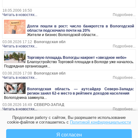
18.05.2006 16:50
Читать в новостях...
Подробнее...
Долги пошли в рост: число банкротств в Вологодской
области подскочило почти на 20%
Жители и бизнес Вологодской области...
03.08.2026 17:12
Вологодская обл
Читать в новостях...
Подробнее...
Торговую площадь Вологды накроет «звездное небо»
Благоустройство Торговой площади в Вологде уже началось.
Подрядная организация...
03.08.2026 17:08
Вологодская обл
Читать в новостях...
Подробнее...
Вологодская область — аутсайдер Северо-Запада:
регион занял 62-е место в рейтинге доходов населения
Вологодчина замкнула...
03.08.2026 16:49
СЕВЕРО-ЗАПАД
Читать в новостях...
Подробнее...
Продолжая работу с сайтом, Вы разрешаете использование
Два ДТП с электросамокатами за одни выходные: в
cookie-файлов и соглашаетесь с
Политикой конфиденциальности
Вологде пострадали двое мужчин
В ночь на воскресенье, 3 августа, на улице...
Я согласен
03.08.2026 16:37
Вологодская обл