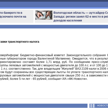
ло банкротств в
Вологодская область — аутсайдер С
дскочило почти на
Запада: регион занял 62-е место в ре
доходов населения
тавки транспортного налога
еверИнформ/. Бюджетно-финансовый комитет Законодательного собрания С
нные губернатором города Валентиной Матвиенко. Ожидается, что в результ
риентировочно составят более 1,71 млрд. руб. По сообщению пресс-служ
руппы легковых автомобилей с мощностью двигателя до 100 л.с. и от 100 до 15
с 1 л.с. соответственно. Так, для владельцев "Жигулей" ВАЗ 2109 налог в 2006
этом будут сохранены все существующие льготы по уплате транспортного нал
узовых автомобилей с мощностью двигателя свыше 250 л.с. в зависимости от
35 рублей, более 5-ти лет - 65 рублей, сообщает ИА «ФК-Новости».
НОВОСТ