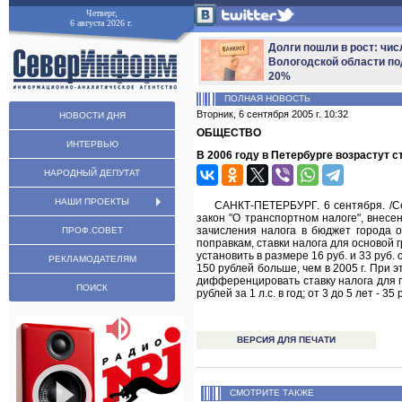
Четверг,
6 августа 2026 г.
Долги пошли в рост: чис
Вологодской области по
20%
ПОЛНАЯ НОВОСТЬ
Вторник, 6 сентября 2005 г. 10:32
НОВОСТИ ДНЯ
ОБЩЕСТВО
ИНТЕРВЬЮ
В 2006 году в Петербурге возрастут с
НАРОДНЫЙ ДЕПУТАТ
НАШИ ПРОЕКТЫ
САНКТ-ПЕТЕРБУРГ. 6 сентября. /С
закон "О транспортном налоге", внесе
зачисления налога в бюджет города о
ПРОФ.СОВЕТ
поправкам, ставки налога для основой г
установить в размере 16 руб. и 33 руб. 
РЕКЛАМОДАТЕЛЯМ
150 рублей больше, чем в 2005 г. При 
дифференцировать ставку налога для гр
ПОИСК
рублей за 1 л.с. в год; от 3 до 5 лет - 
ВЕРСИЯ ДЛЯ ПЕЧАТИ
СМОТРИТЕ ТАКЖЕ