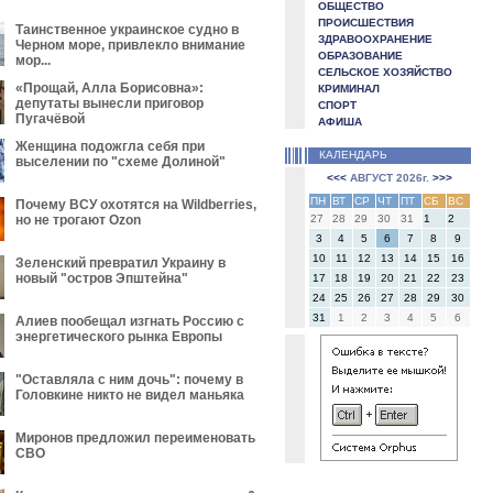
ОБЩЕСТВО
ПРОИСШЕСТВИЯ
Таинственное украинское судно в
ЗДРАВООХРАНЕНИЕ
Черном море, привлекло внимание
ОБРАЗОВАНИЕ
мор...
СЕЛЬСКОЕ ХОЗЯЙСТВО
«Прощай, Алла Борисовна»:
КРИМИНАЛ
депутаты вынесли приговор
СПОРТ
Пугачёвой
АФИША
Женщина подожгла себя при
КАЛЕНДАРЬ
выселении по "схеме Долиной"
<<<
АВГУСТ 2026г.
>>>
ПН
ВТ
СР
ЧТ
ПТ
СБ
ВС
Почему ВСУ охотятся на Wildberries,
но не трогают Оzon
27
28
29
30
31
1
2
3
4
5
6
7
8
9
10
11
12
13
14
15
16
Зеленский превратил Украину в
новый "остров Эпштейна"
17
18
19
20
21
22
23
24
25
26
27
28
29
30
31
1
2
3
4
5
6
Алиев пообещал изгнать Россию с
энергетического рынка Европы
"Оставляла с ним дочь": почему в
Головкине никто не видел маньяка
Миронов предложил переименовать
СВО