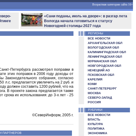
Возрастная категория сайта 16+
еверо-
«Сани поданы, июль на дворе»: в разгар лета
йтинге
Вологда начала готовиться к статусу
Новогодней столицы 2027 года
РЕГИОНЫ
ВСЕ НОВОСТИ
АРХАНГЕЛЬСКАЯ ОБЛ
ВОЛОГОДСКАЯ ОБЛ
КАЛИНИНГРАДСКАЯ ОБЛ
ЛЕНИНГРАДСКАЯ ОБЛ
МУРМАНСКАЯ ОБЛ
НОВГОРОДСКАЯ ОБЛ
анкт-Петербурга рассмотрел поправки в
НЕНЕЦКИЙ АО
ате этих поправок в 2006 году доходы от
ПСКОВСКАЯ ОБЛ
бы Законодательного собрания, согласно
КАРЕЛИЯ
0 л.с. предлагается увеличить на 2 руб. и
КОМИ
 году должен составить 1200 рублей, что на
САНКТ-ПЕТЕРБУРГ
ога. В проекте закона предлагается также
МОСКВА
 срока их использования: до 3-х лет - 25
СЕВЕРО-ЗАПАД
РОССИЯ
РУБРИКИ
©СеверИнформ, 2005 г.
ВСЕ НОВОСТИ
ВЛАСТЬ
КУЛЬТУРА
ПОЛИТИКА
И ПАРТНЕРОВ
ЭКОНОМИКА