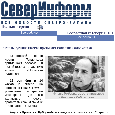
Полная версия
Все рубрики
Возрастная категория: 16+
Все регионы
Читать Рубцова вместе призывает областная библиотека
Юношеский центр
имени Тендрякова
приглашает вологжан и
гостей города на уличную
акцию «Прочитай
Рубцова!»
12 сентября в 14
часов
в сквере на
проспекте Победы будет
установлен «открытый
Читать Рубцова вместе призывает
микрофон», где все
областная библиотека
желающие смогут
прочитать свои любимые
стихи нашего земляка.
Акция
«Прочитай Рубцова!»
проводится в рамках XXI Открытого