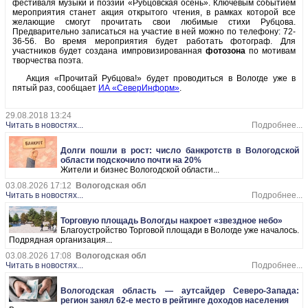
фестиваля музыки и поэзии «Рубцовская осень». Ключевым событием
мероприятия станет акция открытого чтения, в рамках которой все
желающие смогут прочитать свои любимые стихи Рубцова.
Предварительно записаться на участие в ней можно по телефону: 72-
36-56. Во время мероприятия будет работать фотограф. Для
участников будет создана импровизированная
фотозона
по мотивам
творчества поэта.
Акция «Прочитай Рубцова!» будет проводиться в Вологде уже в
пятый раз, сообщает
ИА «СеверИнформ»
.
29.08.2018 13:24
Читать в новостях...
Подробнее...
Долги пошли в рост: число банкротств в Вологодской
области подскочило почти на 20%
Жители и бизнес Вологодской области...
03.08.2026 17:12
Вологодская обл
Читать в новостях...
Подробнее...
Торговую площадь Вологды накроет «звездное небо»
Благоустройство Торговой площади в Вологде уже началось.
Подрядная организация...
03.08.2026 17:08
Вологодская обл
Читать в новостях...
Подробнее...
Вологодская область — аутсайдер Северо-Запада:
регион занял 62-е место в рейтинге доходов населения