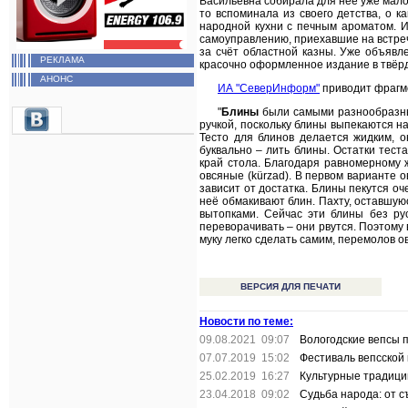
Васильевна собирала для неё уже мало
то вспоминала из своего детства, о 
народной кухни с печным ароматом. И
самоуправлению, приехавшие на встреч
за счёт областной казны. Уже объявл
РЕКЛАМА
красочно оформленное издание в твёрд
АНОНС
ИА "СеверИнформ"
приводит фрагм
"
Блины
были самыми разнообразн
ручкой, поскольку блины выпекаются на
Тесто для блинов делается жидким, о
буквально – лить блины. Остатки теста
край стола. Благодаря равномерному 
овсяные (kürzad). В первом варианте о
зависит от достатка. Блины пекутся оч
неё обмакивают блин. Пахту, оставшуюс
вытопками. Сейчас эти блины без ру
переворачивать – они рвутся. Поэтому 
муку легко сделать самим, перемолов о
ВЕРСИЯ ДЛЯ ПЕЧАТИ
Новости по теме:
09.08.2021 09:07
Вологодские вепсы 
07.07.2019 15:02
Фестиваль вепсской
25.02.2019 16:27
Культурные традиции
23.04.2018 09:02
Судьба народа: от съ