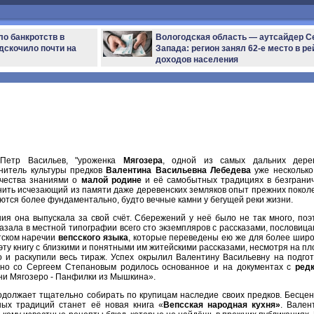
ло банкротств в
Вологодская область — аутсайдер С
дскочило почти на
Запада: регион занял 62-е место в ре
доходов населения
Петр Васильев, "уроженка
Мягозера
, одной из самых дальних дере
анитель культуры предков
Валентина Васильевна Лебедева
уже несколько
нчества знаниями о
малой родине
и её самобытных традициях в безграни
анить исчезающий из памяти даже деревенских земляков опыт прежних покол
аются более фундаментально, будто вечные камни у бегущей реки жизни.
ия она выпускала за свой счёт. Сбережений у неё было не так много, поэ
казала в местной типографии всего сто экземпляров с рассказами, пословица
тском наречии
вепсского языка
, которые переведены ею же для более широ
 эту книгу с близкими и понятными им житейскими рассказами, несмотря на пл
 и раскупили весь тираж. Успех окрылил Валентину Васильевну на подгот
естно со Сергеем Степановым родилось основанное и на документах с
ред
и Мягозеро - Панфилки из Мышкина».
должает тщательно собирать по крупицам наследие своих предков. Бесце
ных традиций станет её новая книга «
Вепсская народная кухня»
. Вален