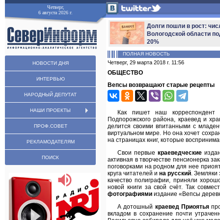
Четверг,
6 августа 2026 г.
Долги пошли в рост: чис
Вологодской области по
20%
ПОЛНАЯ НОВОСТЬ
Четверг, 29 марта 2018 г. 11:56
НОВОСТИ ДНЯ
ОБЩЕСТВО
ИНТЕРВЬЮ
Вепсы возвращают старые рецепты
НАРОДНЫЙ ДЕПУТАТ
НАШИ ПРОЕКТЫ
Как пишет наш корреспондент 
Подпорожского района, краевед и хр
делится своими впитанными с младе
ПРОФ.СОВЕТ
виртуальном мире. Но она хочет сохр
на страницах книг, которые восприним
РЕКЛАМОДАТЕЛЯМ
Свои первые
краеведческие
издан
ПОИСК
активная в творчестве пенсионерка за
поговорками на родном для нее приоя
круга читателей и
на русский
. Земляки
качество полиграфии, приняли хорошо
новой книги за свой счёт. Так совм
фотографиями
издание «Вепсы деревн
А дотошный
краевед Приоятья
про
вкладом в сохранение почти утрачен