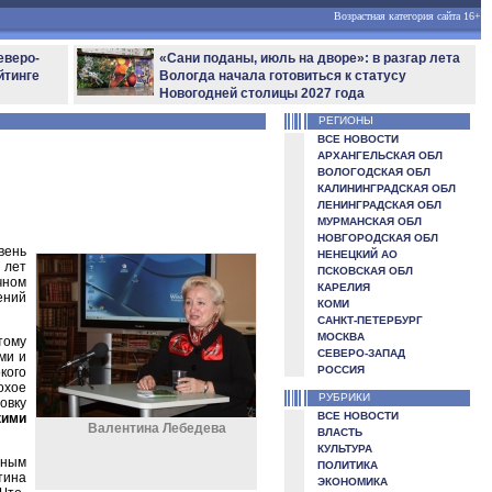
Возрастная категория сайта 16+
еверо-
«Сани поданы, июль на дворе»: в разгар лета
йтинге
Вологда начала готовиться к статусу
Новогодней столицы 2027 года
РЕГИОНЫ
ВСЕ НОВОСТИ
АРХАНГЕЛЬСКАЯ ОБЛ
ВОЛОГОДСКАЯ ОБЛ
КАЛИНИНГРАДСКАЯ ОБЛ
ЛЕНИНГРАДСКАЯ ОБЛ
МУРМАНСКАЯ ОБЛ
НОВГОРОДСКАЯ ОБЛ
вень
НЕНЕЦКИЙ АО
 лет
ПСКОВСКАЯ ОБЛ
чном
КАРЕЛИЯ
ений
КОМИ
САНКТ-ПЕТЕРБУРГ
МОСКВА
тому
СЕВЕРО-ЗАПАД
ми и
РОССИЯ
кого
охое
РУБРИКИ
овку
ВСЕ НОВОСТИ
кими
Валентина Лебедева
ВЛАСТЬ
КУЛЬТУРА
нным
ПОЛИТИКА
тина
ЭКОНОМИКА