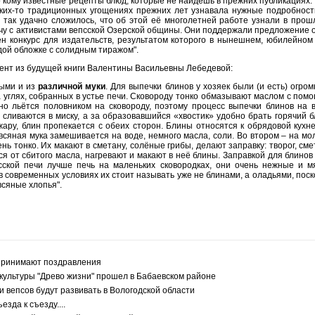
 кому известные рецепты блюд, которые не найдёшь в прежних публикациях. 
каких-то традиционных угощениях прежних лет узнавала нужные подробности
 так удачно сложилось, что об этой её многолетней работе узнали в прошл
у с активистами вепсской Озерской общины. Они поддержали предложение о
ен конкурс для издательств, результатом которого в нынешнем, юбилейном
ой обложке с солидным тиражом".
ент из будущей книги Валентины Васильевны Лебедевой:
ыми и из
различной муки
. Для выпечки блинов у хозяек были (и есть) огр
 углях, собранных в устье печи. Сковороду тонко обмазывают маслом с помо
но льётся половником на сковороду, поэтому процесс выпечки блинов на ве
 сливаются в миску, а за образовавшийся «хвостик» удобно брать горячий б
жару, блин пропекается с обеих сторон. Блины относятся к обрядовой кух
всяная мука замешивается на воде, немного масла, соли. Во втором – на мо
ень тонко. Их макают в сметану, солёные грибы, делают заправку: творог, см
я от сбитого масла, нагревают и макают в неё блины. Заправкой для блинов
сской печи лучше печь на маленьких сковородках, они очень нежные и мя
в современных условиях их стоит называть уже не блинами, а оладьями, пос
всяные хлопья".
принимают поздравления
 культуры "Древо жизни" прошел в Бабаевском районе
 вепсов будут развивать в Вологодской области
езда к съезду....