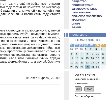
Что-
ОБЩЕСТВО
 от тех, кто ещё не забыл все тонкости
ПРОИСШЕСТВИЯ
ом году гостьи из комитета по местному
ЗДРАВООХРАНЕНИЕ
б издании столь нужной и полезной книги
ОБРАЗОВАНИЕ
 для Валентины Васильевны году, станет
СЕЛЬСКОЕ ХОЗЯЙСТВО
КРИМИНАЛ
СПОРТ
АФИША
омные сковороды и сковородники с длинной
щью тряпочки (voižе), опущенной в масло.
КАЛЕНДАРЬ
псском языке зовётся «valada kürzoid»,
<<<
МАРТ 2018г.
>>>
лин со сковородки и ловко бросить его на
не, ими поминают умерших родных. Блины
ПН
ВТ
СР
ЧТ
ПТ
СБ
ВС
локе, простокваше, добавляется яйцо, всё
26
27
28
1
2
3
4
етану, простоквашу смешивают с солью и в
5
6
7
8
9
10
11
 служит картофельная запеканка, творог с
гкие, из-за чего большие блины трудно
12
13
14
15
16
17
18
кольку форма блина стала другой. Овсяную
19
20
21
22
23
24
25
26
27
28
29
30
31
1
©СеверИнформ, 2018 г.