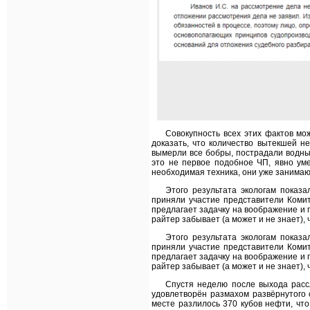
Совокупность всех этих фактов мо
доказать, что количество вытекшей н
вымерли все бобры, пострадали водны
это не первое подобное ЧП, явно у
необходимая техника, они уже занимаю
Этого результата экологам показ
приняли участие представители Комит
предлагает задачку на воображение и 
райтер забывает (а может и не знает),
Этого результата экологам показ
приняли участие представители Комит
предлагает задачку на воображение и 
райтер забывает (а может и не знает),
Спустя неделю после выхода расс
удовлетворён размахом развёрнутого 
месте разлилось 370 кубов нефти, ч