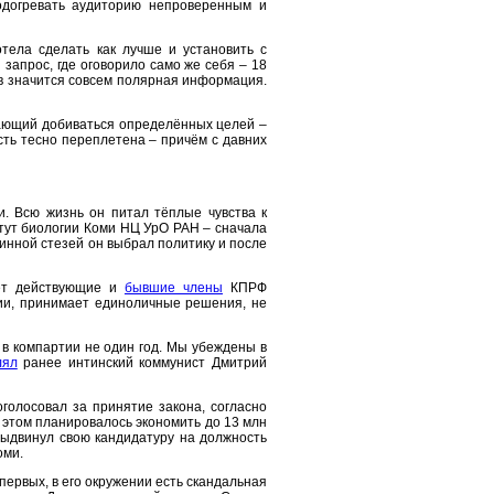
подогревать аудиторию непроверенным и
тела сделать как лучше и установить с
апрос, где оговорило само же себя – 18
ов значится совсем полярная информация.
гающий добиваться определённых целей –
ть тесно переплетена – причём с давних
. Всю жизнь он питал тёплые чувства к
итут биологии Коми НЦ УрО РАН – сначала
инной стезей он выбрал политику и после
лет действующие и
бывшие члены
КПРФ
ции, принимает единоличные решения, не
в компартии не один год. Мы убеждены в
лял
ранее интинский коммунист Дмитрий
голосовал за принятие закона, согласно
 этом планировалось экономить до 13 млн
 выдвинул свою кандидатуру на должность
оми.
первых, в его окружении есть скандальная