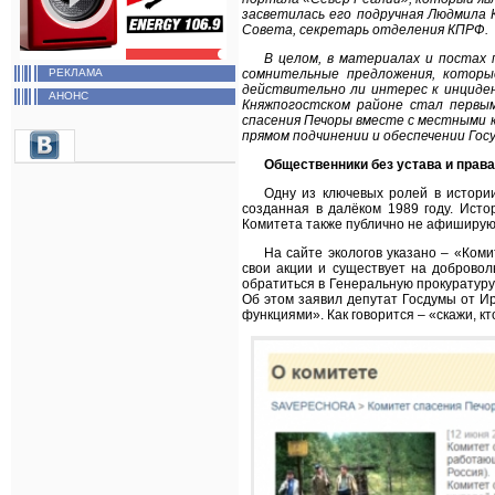
засветилась его подручная Людмила 
Совета, секретарь отделения КПРФ.
В целом, в материалах и постах
сомнительные предложения, которы
РЕКЛАМА
действительно ли интерес к инциден
АНОНС
Княжпогостском районе стал первым
спасения Печоры вместе с местными 
прямом подчинении и обеспечении Гос
Общественники без устава и права
Одну из ключевых ролей в истори
созданная в далёком 1989 году. Исто
Комитета также публично не афишируют
На сайте экологов указано – «Ком
свои акции и существует на доброво
обратиться в Генеральную прокуратур
Об этом заявил депутат Госдумы от И
функциями». Как говорится – «скажи, кто