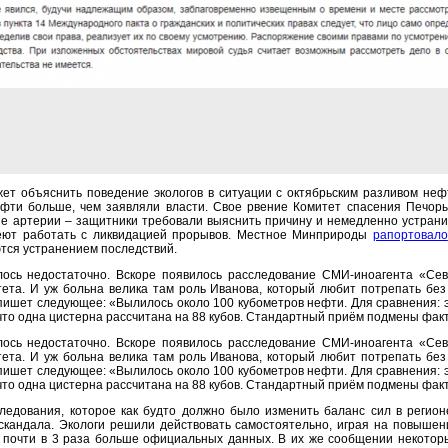
жет объяснить поведение экологов в ситуации с октябрьским разливом не
ефти больше, чем заявляли власти. Свое рвение Комитет спасения Печор
е артерии – защитники требовали выяснить причину и немедленно устранит
меют работать с ликвидацией прорывов. Местное Минприроды
рапортовало
тся устранением последствий.
алось недостаточно. Вскоре появилось расследование СМИ-иноагента «Сев
ета. И уж больна велика там роль Иванова, который любит потрепать без 
пишет следующее: «Вылилось около 100 кубометров нефти. Для сравнения: э
 что одна цистерна рассчитана на 88 кубов. Стандартный приём подмены факт
алось недостаточно. Вскоре появилось расследование СМИ-иноагента «Сев
ета. И уж больна велика там роль Иванова, который любит потрепать без 
пишет следующее: «Вылилось около 100 кубометров нефти. Для сравнения: э
 что одна цистерна рассчитана на 88 кубов. Стандартный приём подмены факт
ледования, которое как будто должно было изменить баланс сил в регион
скандала. Экологи решили действовать самостоятельно, играя на повышение
то почти в 3 раза больше официальных данных. В их же сообщении некото