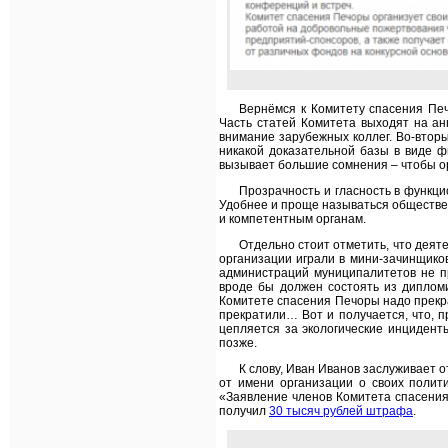
Вернёмся к Комитету спасения Печ
Часть статей Комитета выходят на ан
внимание зарубежных коллег. Во-вторы
никакой доказательной базы в виде ф
вызывает большие сомнения – чтобы о
Прозрачность и гласность в функци
Удобнее и проще называться обществе
и компетентным органам.
Отдельно стоит отметить, что деят
организации играли в мини-зачинщико
администраций муниципалитетов не п
вроде бы должен состоять из дипломи
Комитете спасения Печоры надо прекра
прекратили… Вот и получается, что, п
цепляется за экологические инциденты
позже.
К слову, Иван Иванов заслуживает 
от имени организации о своих полит
«Заявление членов Комитета спасения
получил
30 тысяч рублей штрафа
.