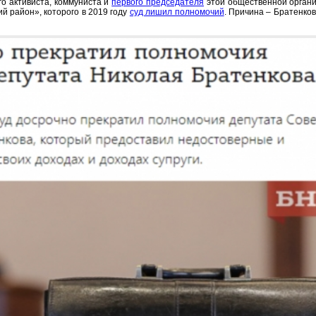
о активиста, коммуниста и
первого председателя
этой общественной органи
 район», которого в 2019 году
суд лишил полномочий
. Причина – Братенко