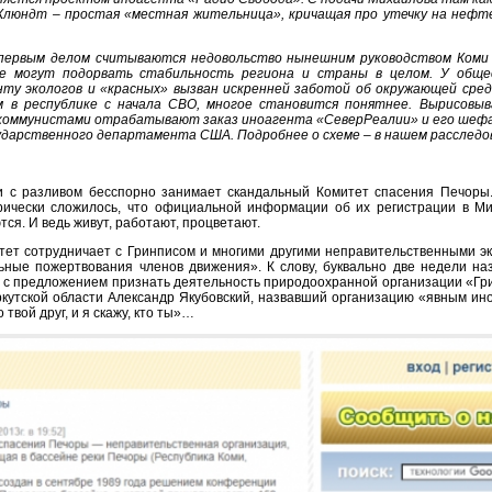
Клюндт – простая «местная жительница», кричащая про утечку на нефт
 первым делом считываются недовольство нынешним руководством Коми
е могут подорвать стабильность региона и страны в целом. У обще
ту экологов и «красных» вызван искренней заботой об окружающей сред
 в республике с начала СВО, многое становится понятнее. Вырисовы
коммунистами отрабатывают заказ иноагента «СеверРеалии» и его шефа
ударственного департамента США. Подробнее о схеме – в нашем расследо
и с разливом бесспорно занимает скандальный Комитет спасения Печоры.
рически сложилось, что официальной информации об их регистрации в Ми
ся. И ведь живут, работают, процветают.
итет сотрудничает с Гринписом и многими другими неправительственными эк
льные пожертвования членов движения». К слову, буквально две недели н
у с предложением признать деятельность природоохранной организации «Г
ркутской области Александр Якубовский, назвавший организацию «явным и
 твой друг, и я скажу, кто ты»…