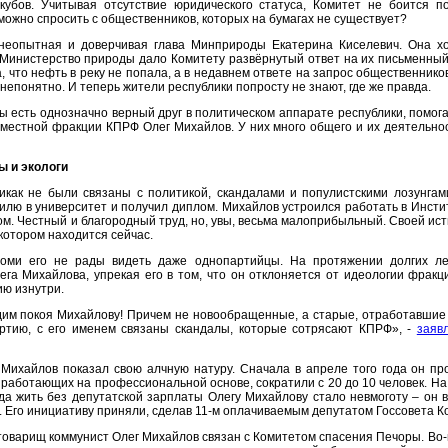
убов. Учитывая отсутствие юридического статуса, Комитет не боится 
ожно спросить с общественников, которых на бумагах не существует?
неопытная и доверчивая глава Минприроды Екатерина Киселевич. Она хо
Министерство природы дало Комитету развёрнутый ответ на их письменный з
, что нефть в реку не попала, а в недавнем ответе на запрос общественник
 непонятно. И теперь жители республики попросту не знают, где же правда.
ы есть однозначно верный друг в политическом аппарате республики, помо
 местной фракции КПРФ Олег Михайлов. У них много общего и их деятельнос
ы и экологи
как не были связаны с политикой, скандалами и популистскими лозунгами
илю в университет и получил диплом. Михайлов устроился работать в Инст
м. Честный и благородный труд, но, увы, весьма малоприбыльный. Своей ист
 котором находится сейчас.
 Коми его не рады видеть даже однопартийцы. На протяжении долгих 
ега Михайлова, упрекая его в том, что он отклоняется от идеологии фрак
ию изнутри.
дим покоя Михайлову! Причем не новообращенные, а старые, отработавшие 
артию, с его именем связаны скандалы, которые сотрясают КПРФ», -
заяв
 Михайлов показал свою алчную натуру. Сначала в апреле того года он про
, работающих на профессиональной основе, сократили с 20 до 10 человек. На
ода жить без депутатской зарплаты Олегу Михайлову стало невмоготу – он
 Его инициативу приняли, сделав 11-м оплачиваемым депутатом Госсовета К
 товарищ коммунист Олег Михайлов связан с Комитетом спасения Печоры. Во-