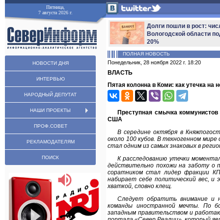
Пятница,
7 августа 2026 г.
Долги пошли в рост: чис
Вологодской области по
20%
ПОЛНАЯ НОВОСТЬ
Понедельник, 28 ноября 2022 г. 18:20
НОВОСТИ ДНЯ
ВЛАСТЬ
ИНТЕРВЬЮ
Пятая колонна в Коми: как утечка на
НАРОДНЫЙ ДЕПУТАТ
НАШИ ПРОЕКТЫ
Преступная смычка коммунистов 
США
ПРОФ.СОВЕТ
В середине октября в Княжпогос
около 100 кубов. В техногенном мир
РЕКЛАМОДАТЕЛЯМ
стал одним из самых знаковых в регио
ПОИСК
К расследованию утечки момента
действительно похожи на заботу о п
соратником стал лидер фракции КП
набирает себе политический вес, и
хваткой, словно клещ.
Следует обратить внимание и 
команды иностранной мечты. По б
западным правительством и работаю
портала «Север Реалии», который яв