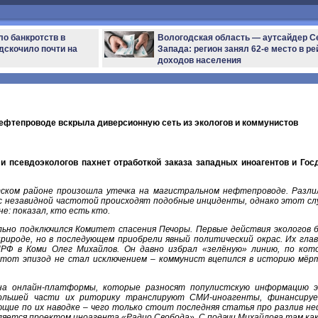
ло банкротств в
Вологодская область — аутсайдер С
дскочило почти на
Запада: регион занял 62-е место в ре
доходов населения
 нефтепроводе вскрыла диверсионную сеть из экологов и коммунистов
и псевдоэкологов пахнет отработкой заказа западных иноагентов и Гос
тском районе произошла утечка на магистральном нефтепроводе. Разли
е с незавидной частотой происходят подобные инциденты, однако этот сл
не: показал, кто есть кто.
льно подключился Комитет спасения Печоры. Первые действия экологов 
рироде, но в последующем приобрели явный политический окрас. Их гла
РФ в Коми Олег Михайлов. Он давно избрал «зелёную» линию, по кот
 этот эпизод не стал исключением – коммунист вцепился в историю мёр
на онлайн-платформы, которые разносят популистскую информацию 
ольшей части их риторику транслируют СМИ-иноагенты, финансиру
щие по их наводке – чего только стоит последняя статья про разлив н
ляется проектом иноагента «Радио Свобода». С подачи Михайлова там как