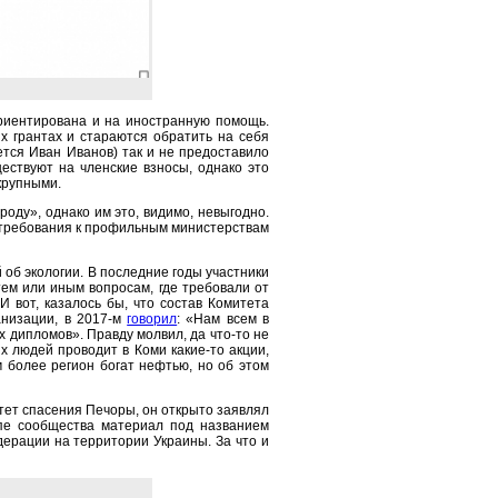
ориентирована и на иностранную помощь.
х грантах и стараются обратить на себя
ется Иван Иванов) так и не предоставило
ествуют на членские взносы, однако это
крупными.
оду», однако им это, видимо, невыгодно.
 требования к профильным министерствам
 об экологии. В последние годы участники
ем или иным вопросам, где требовали от
вот, казалось бы, что состав Комитета
анизации, в 2017-м
говорил
: «Нам всем в
 дипломов». Правду молвил, да что-то не
х людей проводит в Коми какие-то акции,
м более регион богат нефтью, но об этом
тет спасения Печоры, он открыто заявлял
ппе сообщества материал под названием
ерации на территории Украины. За что и