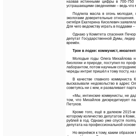
назвав истинными цифры в 700-750 к
устрашающими сведениями – ведь что м
Подлила масла в огонь молодая, 
экологами доверительные отношения. 
октября Екатерина Киселевич заявляла
Для чего ведомству играть в поддавки –
Однако у Комитета спасения Печор
депутат Государственной Думы, лидер
времён.
Трое в лодке: коммунист, иноагент
Молодые годы Олега Михайлова ни
биологии и природе, поступил по проф
лаборантом, потом научным сотруднико
череды интриг пришёл к тому посту, на
В качестве главного коммуниста
высказывали недовольство в адрес Ол
советуясь ни с кем, и разваливает парт
«Мы, интинские коммунисты, не да
том, что Михайлов дискредитирует п
Петухов.
Кроме того, ещё в далеком 2015-м
которому количество депутатов в Коми
рублей в год. Однако уже спустя полг
депутата на профессиональной основе.
Но вернёмся к тому, каким образом