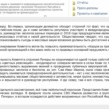
оры. Во-первых, организация деликатно обходит стороной тот факт, что 
глийском языке, да и сами активисты регулярно участвуют в международны
х, руководство экологов разных периодов (с 2019 года председателем явля
инансовых отчётов о своей деятельности. Общественники твердят, что сущ
рганизовывать съезды и массовые акции вложения должны быть достаточно 
онировании Комитета могли бы повысить привлекательность «борцов за прир
нной организацией и без каких-либо на то правовых оснований предъявлять
ельность Комитета спасения Печоры не ограничивается одной только заботой
в «цветных революций» - неоднократно собирали митинги в селах Коми по т
репятствовать выражению мнений и проведению публичных мероприятий. И 
рованных экологов и биологов, ан нет. Сам Иван Иванов, ныне глава орг
щать заниматься природоохранной деятельностью – нет у нас экологических
рикрываясь масками общественников и активистов, некая группа неизвестны
 и вгрызается в руководство республики. А где север, там и вся страна, те
отдельного рассмотрения, всё-таки любопытный персонаж. Представляя Коми
ических взглядах. В феврале после начала СВО Иванов разместил в гру
 Печоры», в котором осуждаются действия вооруженных сил Российской Фед