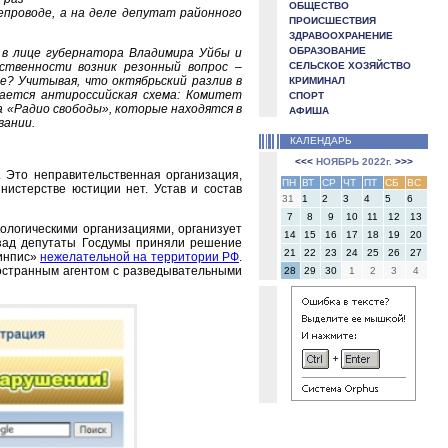
ОБЩЕСТВО
епроводе, а на деле депутат районного
ПРОИСШЕСТВИЯ
ЗДРАВООХРАНЕНИЕ
ОБРАЗОВАНИЕ
 в лице губернатора Владимира Уйбы и
ственности возник резонный вопрос –
СЕЛЬСКОЕ ХОЗЯЙСТВО
е? Учитывая, что октябрьский разлив в
КРИМИНАЛ
вается антироссийская схема: Комитет
СПОРТ
 «Радио свободы», которые находятся в
АФИША
вании.
КАЛЕНДАРЬ
<<<
НОЯБРЬ 2022г.
>>>
 Это неправительственная организация,
ПН
ВТ
СР
ЧТ
ПТ
СБ
ВС
нистерстве юстиции нет. Устав и состав
31
1
2
3
4
5
6
7
8
9
10
11
12
13
ологическими организациями, организует
14
15
16
17
18
19
20
азад депутаты Госдумы приняли решение
21
22
23
24
25
26
27
ринпис»
нежелательной на территории РФ
.
ностранным агентом с разведывательными
28
29
30
1
2
3
4