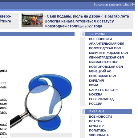
Возрастная категория сайта 16+
еверо-
«Сани поданы, июль на дворе»: в разгар лета
йтинге
Вологда начала готовиться к статусу
Новогодней столицы 2027 года
РЕГИОНЫ
ВСЕ НОВОСТИ
АРХАНГЕЛЬСКАЯ ОБЛ
ВОЛОГОДСКАЯ ОБЛ
КАЛИНИНГРАДСКАЯ ОБЛ
ЛЕНИНГРАДСКАЯ ОБЛ
МУРМАНСКАЯ ОБЛ
НОВГОРОДСКАЯ ОБЛ
депа
НЕНЕЦКИЙ АО
ПСКОВСКАЯ ОБЛ
КАРЕЛИЯ
лось
КОМИ
учай
САНКТ-ПЕТЕРБУРГ
МОСКВА
были
СЕВЕРО-ЗАПАД
вным
РОССИЯ
орой
РУБРИКИ
твой
ВСЕ НОВОСТИ
ВЛАСТЬ
этой
КУЛЬТУРА
емые
ПОЛИТИКА
ефти
ЭКОНОМИКА
 раз