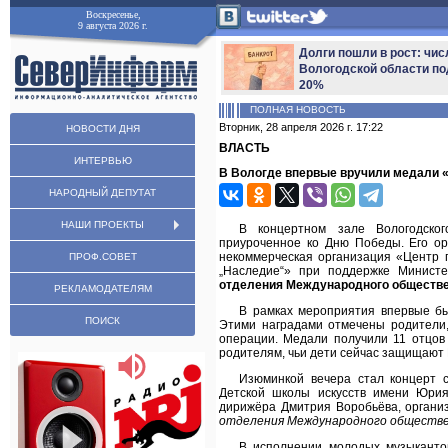
Воскресенье,
9 августа 2026 г.
Долги пошли в рост: чис
Вологодской области по
20%
ПОЛНАЯ НОВОСТЬ
Вторник, 28 апреля 2026 г. 17:22
НОВОСТИ ДНЯ
ВЛАСТЬ
ИНТЕРВЬЮ
В Вологде впервые вручили медали «
НАРОДНЫЙ ДЕПУТАТ
НАШИ ПРОЕКТЫ
В концертном зале Вологодског
приуроченное ко Дню Победы. Его о
некоммерческая организация «Центр 
ПРОФ.СОВЕТ
„Наследие“» при поддержке Министе
отделения Международного обществе
РЕКЛАМОДАТЕЛЯМ
В рамках мероприятия впервые б
ПОИСК
Этими наградами отмечены родители,
операции. Медали получили 11 отцов
родителям, чьи дети сейчас защищают 
Изюминкой вечера стал концерт 
Детской школы искусств имени Юрия
дирижёра Дмитрия Воробьёва, органи
отделения Международного обществе
В исполнении молодых музыканто