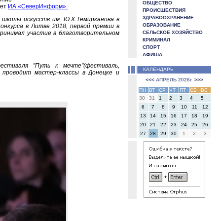
ОБЩЕСТВО
ает
ИА «СеверИнформ».
ПРОИСШЕСТВИЯ
ЗДРАВООХРАНЕНИЕ
колы искусств им. Ю.Х.Темирканова в
ОБРАЗОВАНИЕ
нкурса в Литве 2018, первой премии в
 принимал участие в благотворительном
СЕЛЬСКОЕ ХОЗЯЙСТВО
КРИМИНАЛ
СПОРТ
АФИША
естиваля "Путь к мечте"(фестиваль,
КАЛЕНДАРЬ
о проводит мастер-классы в Донецке и
<<<
АПРЕЛЬ 2026г.
>>>
ПН
ВТ
СР
ЧТ
ПТ
СБ
ВС
.
30
31
1
2
3
4
5
6
7
8
9
10
11
12
13
14
15
16
17
18
19
20
21
22
23
24
25
26
27
28
29
30
1
2
3