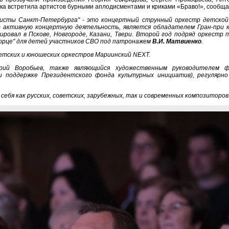
ика встретила артистов бурными аплодисментами и криками «Браво!», сообщ
сты Санкт-Петербурга" - это концертный струнный оркестр детской ш
 активную концертную деятельность, является обладателем Гран-при ко
ировал в Пскове, Новгороде, Казани, Твери. Второй год подряд оркестр
ворце" для детей участников СВО под патронажем
В.И. Матвиенко
.
етских и юношеских оркестров Мариинский NEXT.
рий Воробьев, также являющийся художественным руководителем ф
и поддержке Президентского фонда культурных инициатив), регулярн
себя как русских, советских, зарубежных, так и современных композиторов