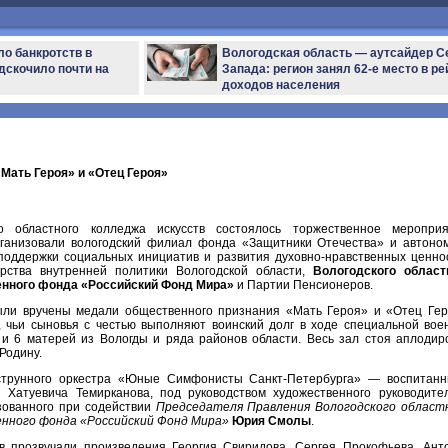
ло банкротств в
Вологодская область — аутсайдер С
дскочило почти на
Запада: регион занял 62-е место в ре
доходов населения
Мать Героя» и «Отец Героя»
о областного колледжа искусств состоялось торжественное мероприя
рганизовали вологодский филиал фонда «Защитники Отечества» и автоно
поддержки социальных инициатив и развития духовно-нравственных ценно
рства внутренней политики Вологодской области,
Вологодского област
нного фонда «Российский Фонд Мира»
и Партии Пенсионеров.
ыли вручены медали общественного признания «Мать Героя» и «Отец Гер
 чьи сыновья с честью выполняют воинский долг в ходе специальной вое
 и 6 матерей из Вологды и ряда районов области. Весь зал стоя аплодир
Родину.
струнного оркестра «Юные Симфонисты Санкт-Петербурга» — воспитанн
 Хатуевича Темирканова, под руководством художественного руководите
зованного при содействии
Председателя Правления Вологодского област
нного фонда «Российский Фонд Мира»
Юрия Смолы
.
в прозвучали произведения Георгия Свиридова, Сергея Прокофьева, Ант