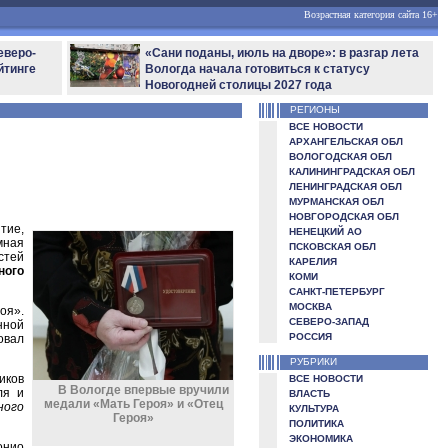
Возрастная категория сайта 16+
еверо-
«Сани поданы, июль на дворе»: в разгар лета
йтинге
Вологда начала готовиться к статусу
Новогодней столицы 2027 года
РЕГИОНЫ
ВСЕ НОВОСТИ
АРХАНГЕЛЬСКАЯ ОБЛ
ВОЛОГОДСКАЯ ОБЛ
КАЛИНИНГРАДСКАЯ ОБЛ
ЛЕНИНГРАДСКАЯ ОБЛ
МУРМАНСКАЯ ОБЛ
НОВГОРОДСКАЯ ОБЛ
тие,
НЕНЕЦКИЙ АО
мная
ПСКОВСКАЯ ОБЛ
стей
КАРЕЛИЯ
ного
КОМИ
САНКТ-ПЕТЕРБУРГ
МОСКВА
оя».
СЕВЕРО-ЗАПАД
нной
РОССИЯ
овал
РУБРИКИ
иков
ВСЕ НОВОСТИ
В Вологде впервые вручили
ля и
ВЛАСТЬ
медали «Мать Героя» и «Отец
ного
КУЛЬТУРА
Героя»
ПОЛИТИКА
ЭКОНОМИКА
онио