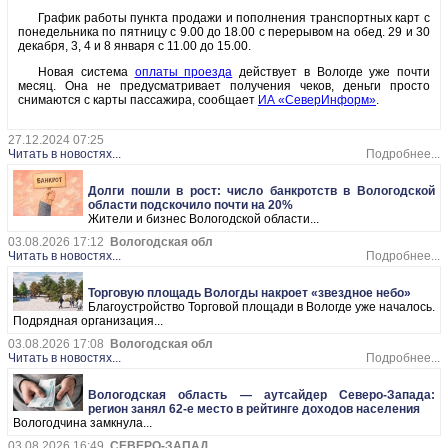
График работы пункта продажи и пополнения транспортных карт с
понедельника по пятницу с 9.00 до 18.00 с перерывом на обед. 29 и 30
декабря, 3, 4 и 8 января с 11.00 до 15.00.
Новая система
оплаты проезда
действует в Вологде уже почти
месяц. Она не предусматривает получения чеков, деньги просто
снимаются с карты пассажира, сообщает
ИА «СеверИнформ»
.
27.12.2024 07:25
Читать в новостях...
Подробнее...
Долги пошли в рост: число банкротств в Вологодской
области подскочило почти на 20%
Жители и бизнес Вологодской области...
03.08.2026 17:12
Вологодская обл
Читать в новостях...
Подробнее...
Торговую площадь Вологды накроет «звездное небо»
Благоустройство Торговой площади в Вологде уже началось.
Подрядная организация...
03.08.2026 17:08
Вологодская обл
Читать в новостях...
Подробнее...
Вологодская область — аутсайдер Северо-Запада:
регион занял 62-е место в рейтинге доходов населения
Вологодчина замкнула...
03.08.2026 16:49
СЕВЕРО-ЗАПАД