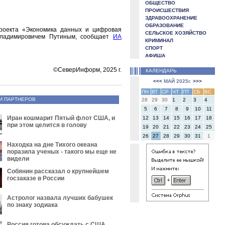
ОБЩЕСТВО
ПРОИСШЕСТВИЯ
ЗДРАВООХРАНЕНИЕ
ОБРАЗОВАНИЕ
проекта «Экономика данных и цифровая
СЕЛЬСКОЕ ХОЗЯЙСТВО
Владимировичем Путиным, сообщает
ИА
КРИМИНАЛ
СПОРТ
АФИША
©СеверИнформ, 2025 г.
КАЛЕНДАРЬ
<<<
МАЙ 2025г.
>>>
ПН
ВТ
СР
ЧТ
ПТ
СБ
ВС
И ПАРТНЕРОВ
28
29
30
1
2
3
4
5
6
7
8
9
10
11
Иран кошмарит Пятый флот США, и
12
13
14
15
16
17
18
при этом целится в голову
19
20
21
22
23
24
25
26
27
28
29
30
31
1
Находка на дне Тихого океана
поразила ученых - такого мы еще не
видели
Собянин рассказал о крупнейшем
госзаказе в России
Астролог назвала лучших бабушек
по знаку зодиака
Россия готова обсуждать с США