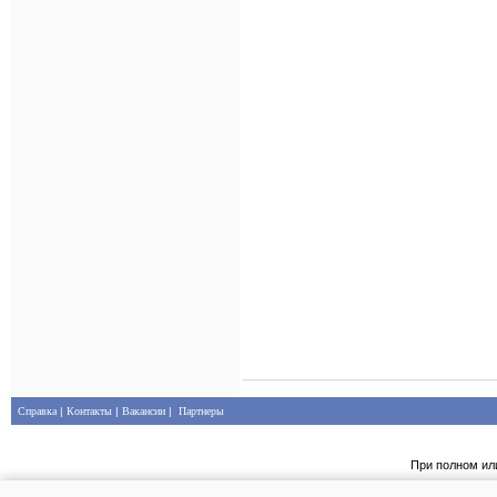
Справка
|
Контакты
|
Вакансии
|
Партнеры
При полном ил