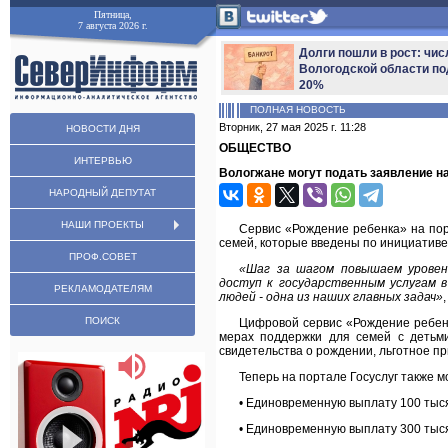
Пятница,
7 августа 2026 г.
Долги пошли в рост: чис
Вологодской области по
20%
ПОЛНАЯ НОВОСТЬ
Вторник, 27 мая 2025 г. 11:28
НОВОСТИ ДНЯ
ОБЩЕСТВО
ИНТЕРВЬЮ
Вологжане могут подать заявление на
НАРОДНЫЙ ДЕПУТАТ
НАШИ ПРОЕКТЫ
Сервис «Рождение ребенка» на по
семей, которые введены по инициативе
ПРОФ.СОВЕТ
«Шаг за шагом повышаем уровен
доступ к государственным услугам 
РЕКЛАМОДАТЕЛЯМ
людей - одна из наших главных задач»
ПОИСК
Цифровой сервис «Рождение ребен
мерах поддержки для семей с детьм
свидетельства о рождении, льготное пр
Теперь на портале Госуслуг также 
• Единовременную выплату 100 тысяч
• Единовременную выплату 300 тыся