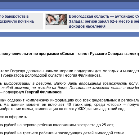
ло банкротств в
Вологодская область — аутсайдер С
дскочило почти на
Запада: регион занял 62-е место в ре
доходов населения
 получение льгот по программе «Семья – оплот Русского Севера» в элек
ртале Госуслуг дополнен новыми мерами поддержки для молодых и многоде
 Губернатора Вологодской области Георгия Филимонова.
ь цифровизации в регионе. Важно дать вологжанам возможность полу
в любой момент, не выходя из дома. Повышение качества жизни и комф
, – подчеркнул
Георгий Филимонов.
ка» содержит комплексную информацию обо всех федеральных и регионал
и. На данный момент он включает 40 таких мер, среди которых – получ
иобретение жилья, компенсация на оплату ЖКХ, запись в детский сад.
можно оформить:
 рублей на первого ребенка вологжанкам в возрасте до 25 лет;
ч рублей на третьего ребенка и последующих детей в молодой семье;