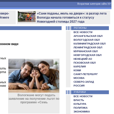
Возрастная категория сайта 16+
еверо-
«Сани поданы, июль на дворе»: в разгар лета
йтинге
Вологда начала готовиться к статусу
Новогодней столицы 2027 года
РЕГИОНЫ
ВСЕ НОВОСТИ
АРХАНГЕЛЬСКАЯ ОБЛ
ВОЛОГОДСКАЯ ОБЛ
тронном виде
КАЛИНИНГРАДСКАЯ ОБЛ
ЛЕНИНГРАДСКАЯ ОБЛ
МУРМАНСКАЯ ОБЛ
НОВГОРОДСКАЯ ОБЛ
тных
НЕНЕЦКИЙ АО
ПСКОВСКАЯ ОБЛ
КАРЕЛИЯ
чить
КОМИ
орта
САНКТ-ПЕТЕРБУРГ
МОСКВА
ьных
СЕВЕРО-ЗАПАД
ение
РОССИЯ
РУБРИКИ
Вологжане могут подать
ВСЕ НОВОСТИ
заявление на получение льгот по
ВЛАСТЬ
программе «Семь
КУЛЬТУРА
ПОЛИТИКА
ЭКОНОМИКА