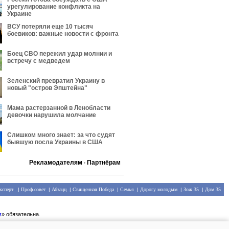
урегулирование конфликта на
Украине
ВСУ потеряли еще 10 тысяч
боевиков: важные новости с фронта
Боец СВО пережил удар молнии и
встречу с медведем
Зеленский превратил Украину в
новый "остров Эпштейна"
Мама растерзанной в Ленобласти
девочки нарушила молчание
Слишком много знает: за что судят
бывшую посла Украины в США
Рекламодателям
Партнёрам
•
ксперт
|
Проф.совет
|
Абзацц
|
Священная Победа
|
Семья
|
Дорогу молодым
|
Зож 35
|
Дом 35
м
» обязательна.