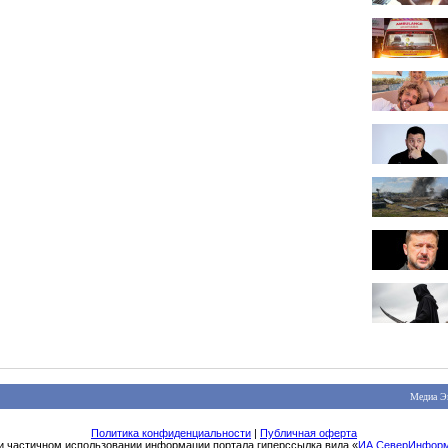
Медиа Э
Политика конфиденциальности
|
Публичная оферта
и частичном использовании информации портала гиперссылка вида «
ИА СеверИнфор