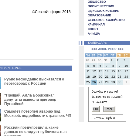
ОБЩЕСТВО
ПРОИСШЕСТВИЯ
ЗДРАВООХРАНЕНИЕ
©СеверИнформ, 2018 г.
ОБРАЗОВАНИЕ
СЕЛЬСКОЕ ХОЗЯЙСТВО
КРИМИНАЛ
СПОРТ
АФИША
КАЛЕНДАРЬ
<<<
ИЮНЬ 2018г.
>>>
ПН
ВТ
СР
ЧТ
ПТ
СБ
ВС
28
29
30
31
1
2
3
4
5
6
7
8
9
10
И ПАРТНЕРОВ
11
12
13
14
15
16
17
18
19
20
21
22
23
24
Рубио неожиданно высказался о
25
26
27
28
29
30
1
переговорах с Россией
"Прощай, Алла Борисовна":
депутаты вынесли приговор
Пугачёвой
Самолет потерпел аварию под
Москвой: подробности страшного ЧП
Россиян предупредили, какие
данные не следует публиковать в