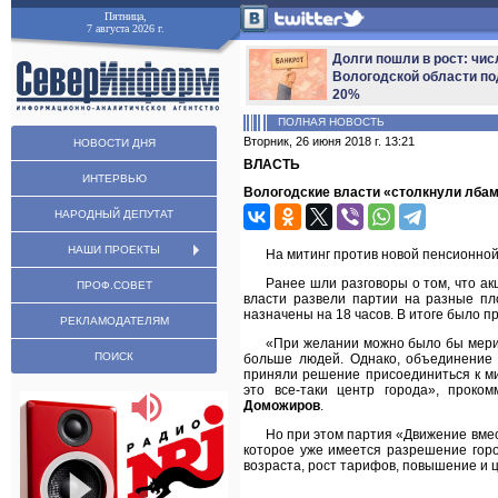
Пятница,
7 августа 2026 г.
Долги пошли в рост: чис
Вологодской области по
20%
ПОЛНАЯ НОВОСТЬ
Вторник, 26 июня 2018 г. 13:21
НОВОСТИ ДНЯ
ВЛАСТЬ
ИНТЕРВЬЮ
Вологодские власти «столкнули лбам
НАРОДНЫЙ ДЕПУТАТ
НАШИ ПРОЕКТЫ
На митинг против новой пенсионн
Ранее шли разговоры о том, что ак
ПРОФ.СОВЕТ
власти развели партии на разные п
назначены на 18 часов. В итоге было 
РЕКЛАМОДАТЕЛЯМ
«При желании можно было бы мерит
ПОИСК
больше людей. Однако, объединение 
приняли решение присоединиться к ми
это все-таки центр города», прок
Доможиров
.
Но при этом партия «Движение вме
которое уже имеется разрешение гор
возраста, рост тарифов, повышение и 