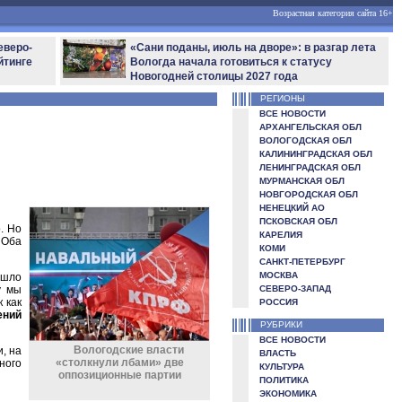
Возрастная категория сайта 16+
еверо-
«Сани поданы, июль на дворе»: в разгар лета
йтинге
Вологда начала готовиться к статусу
Новогодней столицы 2027 года
РЕГИОНЫ
ВСЕ НОВОСТИ
АРХАНГЕЛЬСКАЯ ОБЛ
ВОЛОГОДСКАЯ ОБЛ
КАЛИНИНГРАДСКАЯ ОБЛ
ЛЕНИНГРАДСКАЯ ОБЛ
МУРМАНСКАЯ ОБЛ
НОВГОРОДСКАЯ ОБЛ
НЕНЕЦКИЙ АО
ПСКОВСКАЯ ОБЛ
. Но
КАРЕЛИЯ
 Оба
КОМИ
САНКТ-ПЕТЕРБУРГ
МОСКВА
ишло
у мы
СЕВЕРО-ЗАПАД
 как
РОССИЯ
ений
РУБРИКИ
ВСЕ НОВОСТИ
Вологодские власти
, на
ВЛАСТЬ
«столкнули лбами» две
ного
КУЛЬТУРА
оппозиционные партии
ПОЛИТИКА
ЭКОНОМИКА