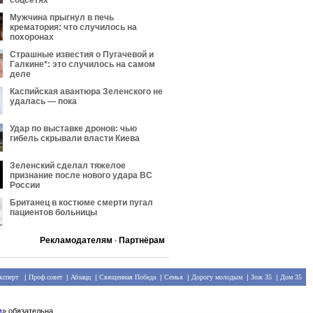
соцсетях
Мужчина прыгнул в печь
крематория: что случилось на
похоронах
Страшные известия о Пугачевой и
Галкине*: это случилось на самом
деле
Каспийская авантюра Зеленского не
удалась — пока
Удар по выставке дронов: чью
гибель скрывали власти Киева
Зеленский сделал тяжелое
признание после нового удара ВС
России
Британец в костюме смерти пугал
пациентов больницы
Рекламодателям
Партнёрам
•
ксперт
|
Проф.совет
|
Абзацц
|
Священная Победа
|
Семья
|
Дорогу молодым
|
Зож 35
|
Дом 35
м
» обязательна.