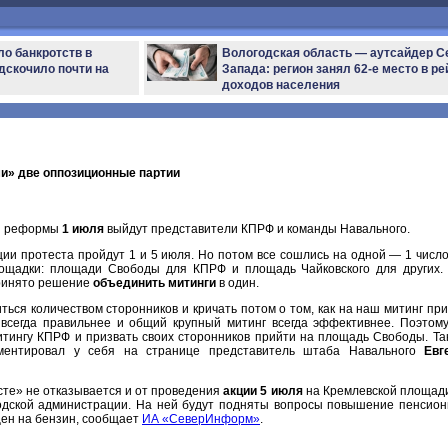
ло банкротств в
Вологодская область — аутсайдер С
дскочило почти на
Запада: регион занял 62-е место в ре
доходов населения
и» две оппозиционные партии
ой реформы
1 июля
выйдут представители КПРФ и команды Навального.
ции протеста пройдут 1 и 5 июля. Но потом все сошлись на одной — 1 число
лощадки: площади Свободы для КПРФ и площадь Чайковского для других.
принято решение
объединить митинги
в один.
ься количеством сторонников и кричать потом о том, как на наш митинг пр
всегда правильнее и общий крупный митинг всегда эффективнее. Поэтом
тингу КПРФ и призвать своих сторонников прийти на площадь Свободы. Так
омментировал у себя на странице представитель штаба Навального
Евг
сте» не отказывается и от проведения
акции 5 июля
на Кремлевской площади
одской администрации. На ней будут подняты вопросы повышение пенсион
цен на бензин, сообщает
ИА «СеверИнформ»
.