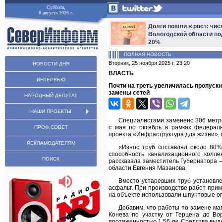
Суббота,
8 августа 2026 г.
Долги пошли в рост: чис
Вологодской области по
20%
ПОЛНАЯ НОВОСТЬ
Вторник, 25 ноября 2025 г. 23:20
НОВОСТИ ДНЯ
ВЛАСТЬ
ИНТЕРВЬЮ
Почти на треть увеличилась пропускн
замены сетей
НАРОДНЫЙ ДЕПУТАТ
НАШИ ПРОЕКТЫ
Специалистами заменено 306 метро
с мая по октябрь в рамках федерал
ПРОФ.СОВЕТ
проекта «Инфраструктура для жизни»,
РЕКЛАМОДАТЕЛЯМ
«Износ труб составлял около 80%
способность канализационного колле
ПОИСК
рассказала заместитель Губернатора 
области Евгения Мазанова.
Вместо устаревших труб установл
асфальт. При производстве работ при
на объекте использовали шпунтовые о
Добавим, что работы по замене ма
Конева по участку от Герцена до В
протяженностью 1,56 км. Средства выде