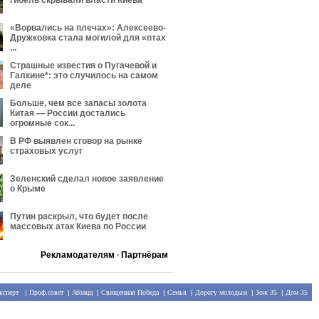
гибель скрывали власти Киева
«Ворвались на плечах»: Алексеево-
Дружковка стала могилой для «птах
...
Страшные известия о Пугачевой и
Галкине*: это случилось на самом
деле
Больше, чем все запасы золота
Китая — России достались
огромные сок...
В РФ выявлен сговор на рынке
страховых услуг
Зеленский сделал новое заявление
о Крыме
Путин раскрыл, что будет после
массовых атак Киева по России
Рекламодателям
Партнёрам
•
ксперт
|
Проф.совет
|
Абзацц
|
Священная Победа
|
Семья
|
Дорогу молодым
|
Зож 35
|
Дом 35