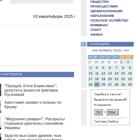
ОБЩЕСТВО
ПРОИСШЕСТВИЯ
ЗДРАВООХРАНЕНИЕ
ОБРАЗОВАНИЕ
©СеверИнформ, 2025 г.
СЕЛЬСКОЕ ХОЗЯЙСТВО
КРИМИНАЛ
СПОРТ
АФИША
КАЛЕНДАРЬ
<<<
НОЯБРЬ 2025г.
>>>
ПН
ВТ
СР
ЧТ
ПТ
СБ
ВС
27
28
29
30
31
1
2
3
4
5
6
7
8
9
10
11
12
13
14
15
16
И ПАРТНЕРОВ
17
18
19
20
21
22
23
24
25
26
27
28
29
30
"Прощай, Алла Борисовна":
депутаты вынесли приговор
Пугачёвой
Арестович заявил о планах по
Крыму
"Медленно умирает". Раскрыты
страшные диагнозы союзников
Украины
Удар по выставке дронов: чью