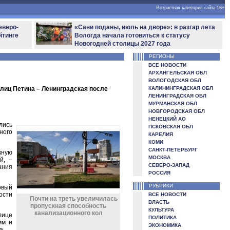
Возрастная категория сайта 16+
еверо-
«Сани поданы, июль на дворе»: в разгар лета
йтинге
Вологда начала готовиться к статусу
Новогодней столицы 2027 года
РЕГИОНЫ
ВСЕ НОВОСТИ
АРХАНГЕЛЬСКАЯ ОБЛ
ВОЛОГОДСКАЯ ОБЛ
улиц Петина – Ленинградская после
КАЛИНИНГРАДСКАЯ ОБЛ
ЛЕНИНГРАДСКАЯ ОБЛ
МУРМАНСКАЯ ОБЛ
НОВГОРОДСКАЯ ОБЛ
НЕНЕЦКИЙ АО
лись
ПСКОВСКАЯ ОБЛ
ного
КАРЕЛИЯ
КОМИ
САНКТ-ПЕТЕРБУРГ
кную
МОСКВА
й, –
СЕВЕРО-ЗАПАД
ания
РОССИЯ
РУБРИКИ
овый
ости
ВСЕ НОВОСТИ
Почти на треть увеличилась
ВЛАСТЬ
пропускная способность
КУЛЬТУРА
канализационного кол
лице
ПОЛИТИКА
мм и
ЭКОНОМИКА
а.