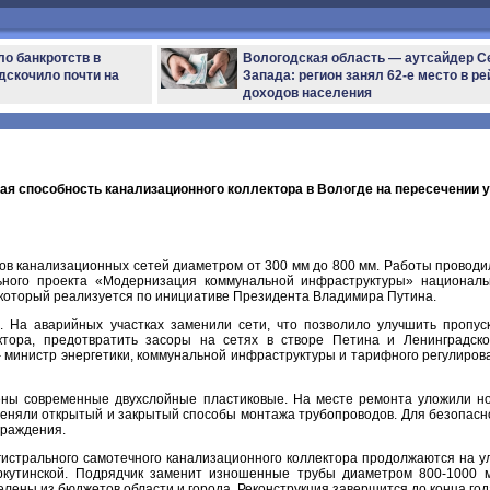
ло банкротств в
Вологодская область — аутсайдер С
дскочило почти на
Запада: регион занял 62-е место в ре
доходов населения
ая способность канализационного коллектора в Вологде на пересечении 
в канализационных сетей диаметром от 300 мм до 800 мм. Работы проводи
ьного проекта «Модернизация коммунальной инфраструктуры» националь
 который реализуется по инициативе Президента Владимира Путина.
. На аварийных участках заменили сети, что позволило улучшить пропус
ктора, предотвратить засоры на сетях в створе Петина и Ленинградско
– министр энергетики, коммунальной инфраструктуры и тарифного регулиров
ены современные двухслойные пластиковые. На месте ремонта уложили н
меняли открытый и закрытый способы монтажа трубопроводов. Для безопасн
граждения.
гистрального самотечного канализационного коллектора продолжаются на у
оркутинской. Подрядчик заменит изношенные трубы диаметром 800-1000 
лены из бюджетов области и города. Реконструкция завершится до конца год