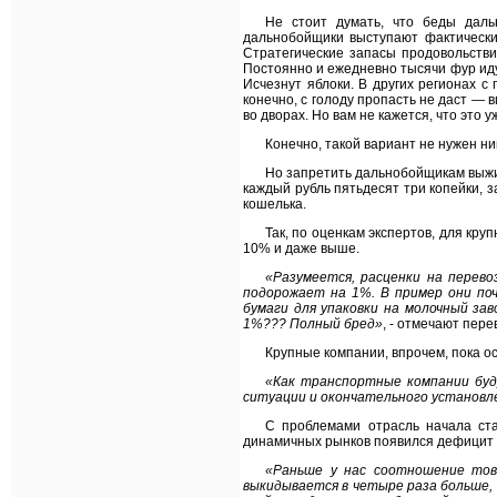
Не стоит думать, что беды даль
дальнобойщики выступают фактически 
Стратегические запасы продовольстви
Постоянно и ежедневно тысячи фур идут
Исчезнут яблоки. В других регионах 
конечно, с голоду пропасть не даст — 
во дворах. Но вам не кажется, что это
Конечно, такой вариант не нужен н
Но запретить дальнобойщикам выжива
каждый рубль пятьдесят три копейки, 
кошелька.
Так, по оценкам экспертов, для кр
10% и даже выше.
«Разумеется, расценки на перево
подорожает на 1%. В пример они по
бумаги для упаковки на молочный за
1%??? Полный бред»
, - отмечают пере
Крупные компании, впрочем, пока о
«Как транспортные компании буд
ситуации и окончательного установл
С проблемами отрасль начала ст
динамичных рынков появился дефицит
«Раньше у нас соотношение това
выкидывается в четыре раза больше, 