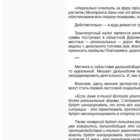
***
«Нереально платить за фуру триж
расчеты Минтранса даны как от фонар
обеспечиваем всю страну товарами, 
Действительно — а куда девается т
Транспортный налог является рег
суммы поступают в областной Дорожн
местных — региональных — дорог. Фе
акцизы с дизельного топлива (как, впр
приносить прибыль! Повторимся, дороги
***
Митинги и забастовки дальнобойщи
то идеальный. Мешает дальнобоям лиш
скоординировать деятельность. И, как э
Впрочем, здесь мнения экспертов 
могут стать первой ласточкой социальн
«Если даже в тихой Вологде удало
более радикальные формы. Следовате
будут игнорировать, то есть все ш
ситуации - это трактовать протест
будут эволюционировать в сторону о
Также неверной будет попытка ра
уже говорилось, дальнобойщик это о
противодействия и только укреплять 
власть будет игнорировать протес
условиях 21 века - это передовая час