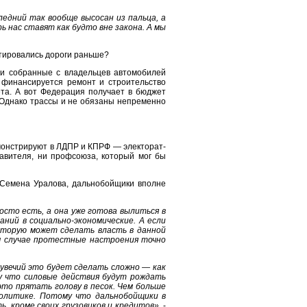
едний так вообще высосан из пальца, а
 нас ставят как будто вне закона. А мы
нтировались дороги раньше?
ти собранные с владельцев автомобилей
 финансируется ремонт и строительство
та. А вот Федерация получает в бюджет
и. Однако трассы и не обязаны непременно
монстрируют в ЛДПР и КПРФ — электорат-
тавителя, ни профсоюза, который мог бы
а Семена Уралова, дальнобойщики вполне
осто есть, а она уже готова вылиться в
ний в социально-экономические. А если
оторую может сделать власть в данной
м случае протестные настроения точно
увечий это будет сделать сложно — как
му что силовые действия будут рождать
это прятать голову в песок. Чем больше
олитике. Потому что дальнобойщики в
ь, кроме своих грузовиков и кредитов»
, -