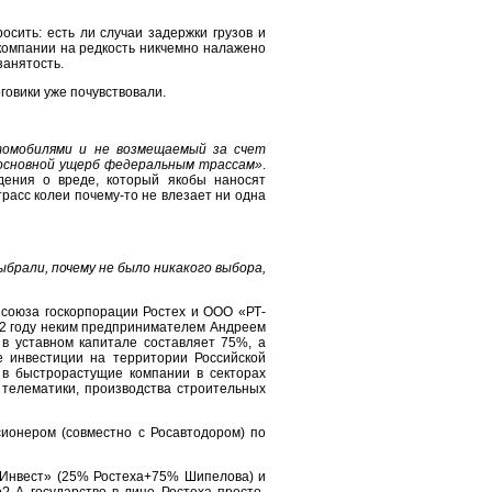
сить: есть ли случаи задержки грузов и
компании на редкость никчемно налажено
занятость.
говики уже почувствовали.
томобилями и не возмещаемый за счет
 основной ущерб федеральным трассам»
.
дения о вреде, который якобы наносят
расс колеи почему-то не влезает ни одна
брали, почему не было никакого выбора,
 союза госкорпорации Ростех и ООО «РТ-
12 году неким предпринимателем Андреем
в уставном капитале составляет 75%, а
е инвестиции на территории Российской
 в быстрорастущие компании в секторах
телематики, производства строительных
ионером (совместно с Росавтодором) по
-Инвест» (25% Ростеха+75% Шипелова) и