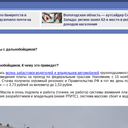
ло банкротств в
Вологодская область — аутсайдер С
дскочило почти на
Запада: регион занял 62-е место в ре
доходов населения
ры с дальнобойщиков?
обойщиков. К чему это приведет?
лась
волна забастовок водителей и владельцев автомобилей
грузоподъемност
введения платы за проезд по федеральным трассам. Напомним, с 15 ноя
. Стачка получила огромный резонанс и Правительство РФ в тот же день п
 — с 3,73 рублей за километр до 1,53 рубля.
 Масла в огонь подлила и работа (точнее, не работа) системы взимания пл
ния разработчиков и владельцев (некая РТИТС), система массово сбоит и вод