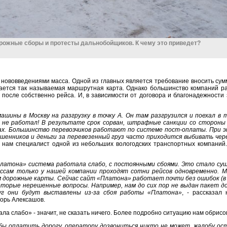
рожные сборы и протесты дальнобойщиков. К чему это приведет?
нововведениями масса. Одной из главных является требование вносить сум
дается так называемая маршрутная карта. Однако большинство компаний раб
 после собственно рейса. И, в зависимости от договора и благонадежности 
шины в Москву на разгрузку в точку А. Он там разгрузился и поехал в т
не работал! В результате срок сорван, штрафные санкции со стороны 
рах. Большинство перевозчиков работают по системе пост-оплаты. При 
ошенников и деньги за перевезенный груз часто приходится выбивать че
ла нам специалист одной из небольших вологодских транспортных компаний
Платона» система работала слабо, с постоянными сбоями. Это стало сущ
ссам только у нашей компании проходят сотни рейсов одновременно.
 дорожные карты. Сейчас сайт «Платона» работает почти без ошибок (в т
екоторые нерешенные вопросы. Например, нам до сих пор не выдан пакет 
уг они будут выставлены из-за сбоя работы «Платона»
, - рассказал
орь Алексашов.
ала слабо» - значит, не сказать ничего. Более подробно ситуацию нам обрисов
бы оплатить дорогу, оператору дозвониться никто не может, жалобу ос