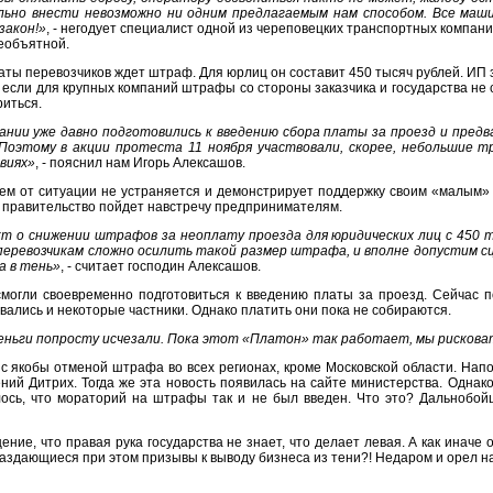
льно внести невозможно ни одним предлагаемым нам способом. Все маши
закон!»
, - негодует специалист одной из череповецких транспортных компан
необъятной.
латы перевозчиков ждет штраф. Для юрлиц он составит 450 тысяч рублей. ИП
 если для крупных компаний штрафы со стороны заказчика и государства не 
риться.
нии уже давно подготовились к введению сбора платы за проезд и предв
Поэтому в акции протеста 11 ноября участвовали, скорее, небольшие 
виях»
, - пояснил нам Игорь Алексашов.
сем от ситуации не устраняется и демонстрирует поддержку своим «малым» 
о правительство пойдет навстречу предпринимателям.
кт о снижении штрафов за неоплату проезда для юридических лиц с 450 
перевозчикам сложно осилить такой размер штрафа, и вполне допустим с
а в тень»
, - считает господин Алексашов.
могли своевременно подготовиться к введению платы за проезд. Сейчас п
вались и некоторые частники. Однако платить они пока не собираются.
деньги попросту исчезали. Пока этот «Платон» так работает, мы рискова
 якобы отменой штрафа во всех регионах, кроме Московской области. Напо
ий Дитрих. Тогда же эта новость появилась на сайте министерства. Однако
ось, что мораторий на штрафы так и не был введен. Что это? Дальнобой
ние, что правая рука государства не знает, что делает левая. А как иначе
здающиеся при этом призывы к выводу бизнеса из тени?! Недаром и орел на 