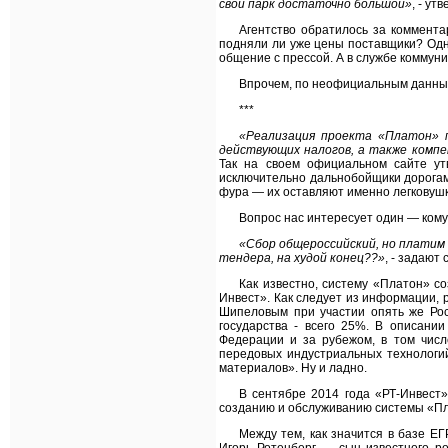
свой парк достаточно большой»
, - ут
Агентство обратилось за коммента
подняли ли уже цены поставщики? Одн
общение с прессой. А в службе коммун
Впрочем, по неофициальным данным,
***
«Реализация проекта «Платон» 
действующих налогов, а также комп
Так на своем официальном сайте ут
исключительно дальнобойщики дорогам.
фура — их оставляют именно легковушк
Вопрос нас интересует один — кому
«Сбор общероссийский, но платим 
тендера, на худой конец??»
, - задают
Как известно, систему «Платон» с
Инвест». Как следует из информации,
Шипеловым при участии опять же Рос
государства - всего 25%. В описани
Федерации и за рубежом, в том числ
передовых индустриальных технологи
материалов». Ну и ладно.
В сентябре 2014 года «РТ-Инвест
созданию и обслуживанию системы «Пл
Между тем, как значится в базе 