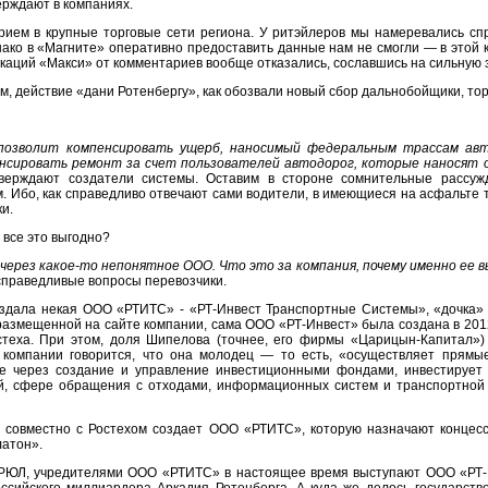
верждают в компаниях.
рием в крупные торговые сети региона. У ритэйлеров мы намеревались спро
ако в «Магните» оперативно предоставить данные нам не смогли — в этой 
икаций «Макси» от комментариев вообще отказались, сославшись на сильную 
 действие «дани Ротенбергу», как обозвали новый сбор дальнобойщики, тор
позволит компенсировать ущерб, наносимый федеральным трассам ав
енсировать ремонт за счет пользователей автодорог, которые наносят
верждают создатели системы. Оставим в стороне сомнительные рассуж
 Ибо, как справедливо отвечают сами водители, в имеющиеся на асфальте т
и.
 все это выгодно?
через какое-то непонятное ООО. Что это за компания, почему именно ее вы
 справедливые вопросы перевозчики.
оздала некая ООО «РТИТС» - «РТ-Инвест Транспортные Системы», «дочка»
 размещенной на сайте компании, сама ООО «РТ-Инвест» была создана в 20
теха. При этом, доля Шипелова (точнее, его фирмы «Царицын-Капитал») 
и компании говорится, что она молодец — то есть, «осуществляет прямы
е через создание и управление инвестиционными фондами, инвестирует
й, сфере обращения с отходами, информационных систем и транспортной 
» совместно с Ростехом создает ООО «РТИТС», которую назначают концесс
атон».
ЕГРЮЛ, учредителями ООО «РТИТС» в настоящее время выступают ООО «РТ