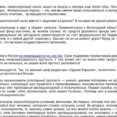
ды: транспортный налог, акциз на дизель и теперь еще этот сбор. Посл
я... Федеральные дороги — то, чем мы имеем право пользоваться, а теперь
налоги платим»
, - возмущаются перевозчики.
ранспортный налог вместе с акцизами на дизель? И на какие же деньги ремо
иональным и идет в бюджет региона. Применительно к Вологодской облас
ый фонд (частично, во всяком случае). Из средств Дорожного фонда уже
деральные же автодороги ремонтируются за счет федерального же бюдже
очем, и с любой другой «горючки»). Хватает ли их на ремонт дорог? Вряд л
 - это артерии государственного организма.
ков в России
не прекращаются до сих пор
. Свою поддержку перевозчикам де
ь неорганизованность протеста. У них (пока!) нет ни какого-либо предс
то ни печально, но скорее всего протест захлебнется.
расходятся. Так, по мнению шеф-редактора «Однако.Евразия», политолог
ых протестов в России.
сь организовать солидарный протест — значит, цеховая поддержка не пр
льно, следующий шаг приведет к трансформации экономических требова
ансы что требования эволюционируют в политические. Первая ошибка, к
 по схеме: «Кто протестует, тот агент Госдепа». Потому что в тако
ппозиционности.
зогнать дальнобойщиков силовыми методами. Во-первых, потому что без 
собый тип человека, которого сложно испугать силой. Во-вторых, пото
солидарность. И, наконец, самое худшее, на что может пойти власть — 
т, тем быстрее требования будут эволюционировать от экономики к п
ть пролетариата и мелкой буржуазии. Которой, как известно, нечего терят