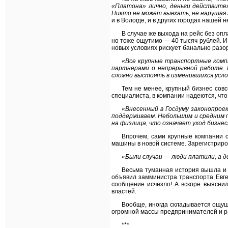
«Платона» лично, деньги действите
Никто не может выехать, не нарушая 
и в Вологде, и в других городах нашей 
В случае же выхода на рейс без оп
но тоже ощутимо — 40 тысяч рублей. И
новых условиях рискует банально разо
«Все крупные транспортные компа
партнерами о непрерывной работе. 
сложно выстоять в изменившихся усло
Тем не менее, крупный бизнес сов
специалиста, в компании надеются, чт
«Внесенный в Госдуму законопрое
поддерживаем. Небольшим и средним 
на физлица, что означает уход бизнес
Впрочем, сами крупные компании с
машины в новой системе. Зарегистриро
«Были случаи — люди платили, а 
Весьма туманная история вышла и с
объявил замминистра транспорта Евген
сообщение исчезло! А вскоре выяснил
властей.
Вообще, иногда складывается ощуще
огромной массы предпринимателей и ра
***