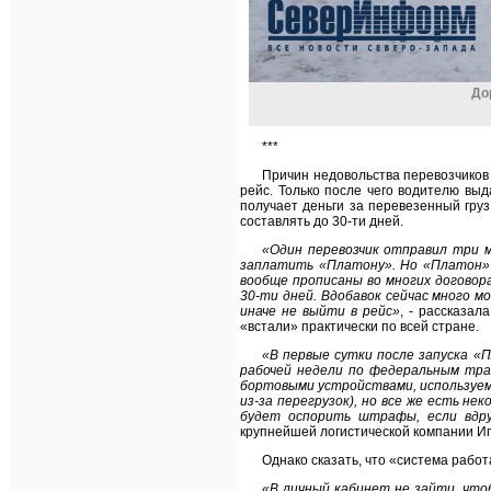
До
***
Причин недовольства перевозчиков 
рейс. Только после чего водителю вы
получает деньги за перевезенный груз
составлять до 30-ти дней.
«Один перевозчик отправил три ма
заплатить «Платону». Но «Платон» 
вообще прописаны во многих догово
30-ти дней. Вдобавок сейчас много м
иначе не выйти в рейс»
, - рассказа
«встали» практически по всей стране.
«В первые сутки после запуска «
рабочей недели по федеральным тра
бортовыми устройствами, используем
из-за перегрузок), но все же есть н
будет оспорить штрафы, если вдр
крупнейшей логистической компании Иг
Однако сказать, что «система работ
«В личный кабинет не зайти, что