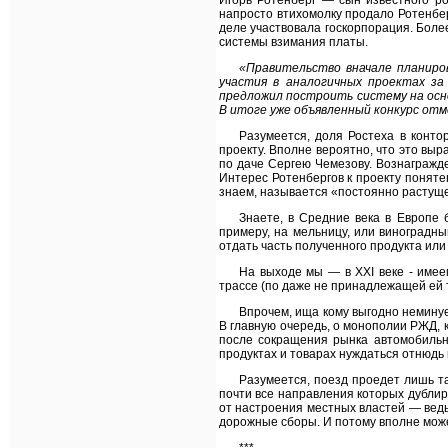
Игорь Ротенберг — сын известного ро
напросто втихомолку продало Ротенбер
деле участвовала госкорпорация. Боле
системы взимания платы.
«Правительство вначале планиро
участия в аналогичных проектах за
предложил построить систему на осн
В итоге уже объявленный конкурс отм
Разумеется, доля Ростеха в конто
проекту. Вполне вероятно, что это выр
по даче Сергею Чемезову. Вознагражде
Интерес Ротенбергов к проекту поняте
знаем, называется «постоянно растуще
Знаете, в Средние века в Европе 
примеру, на мельницу, или виноградн
отдать часть полученного продукта или
На выходе мы — в XXI веке - имее
трассе (по даже не принадлежащей ей т
Впрочем, ища кому выгодно неминуе
В главную очередь, о монополии РЖД, к
после сокращения рынка автомобильн
продуктах и товарах нуждаться отнюдь
Разумеется, поезд проедет лишь та
почти все направления которых дублиру
от настроения местных властей — ведь
дорожные сборы. И потому вполне может