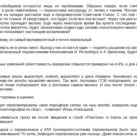
нобойщиков останутся лишь их проблемами. Образно говоря, если счит
в роли гемоглобина — переносчика кислорода от легких к тканям. Россия 
я на складах растаяли еще в предсмертном Советском Союзе. С тех пор е
 по стране. И представьте, что будет, если все они встанут. Через три дня 
с полок пропадет молоко. Еще через некоторое время Вы купите последню
вполне вероятно, будет организован подвоз еды силами спасательного минис
 уже попахивает настоящим катаклизмом?
икому, он самый маловероятный и почти нереальный.
ть не в силах никто. Выход у них остается один — поднять расценки на свои 
заплаченный перевозчиками бизнесменам И. Ротенбергу и А. Шипелову, будет 
упных компаний себестоимость перевозки повысится примерно на 4-6%, а для
зимые грузы вырастут, значит, вырастет и цена товаров. Чиновники н
чему-то всегда приводят молоко. Так вот, доставка ГСМ подорожает, з
вод тоже подорожает. Как и доставка самого молока. И они после этого
возчики.
сторожны в оценках.
ут пересматривать свою тарифную сетку, на наш взгляд, говорить ещ
ения тарифов на сбор»
, - отмечает Игорь Алексашов.
алкиваться сразу же после введения в строй «Платона» и платы за пр
 машин!
ров и перевозчиков в АТИ (интернет-система перевозчиков) было при
чем машин! То есть, дефицит перевозчиков уже налицо. Даже такая сеть 