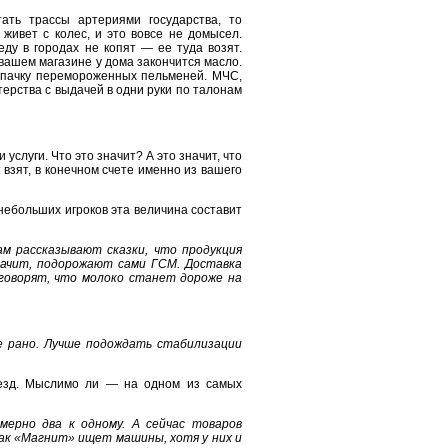
ать трассы артериями государства, то
живет с колес, и это вовсе не домысел.
ду в городах не копят — ее туда возят.
в вашем магазине у дома закончится масло.
ю пачку перемороженных пельменей. МЧС,
терства с выдачей в одни руки по талонам
услуги. Что это значит? А это значит, что
взят, в конечном счете именно из вашего
 небольших игроков эта величина составит
ам рассказывают сказки, что продукция
начит, подорожают сами ГСМ. Доставка
 говорят, что молоко станет дороже на
е рано. Лучше подождать стабилизации
оезд. Мыслимо ли — на одном из самых
мерно два к одному. А сейчас товаров
как «Магнит» ищет машины, хотя у них и