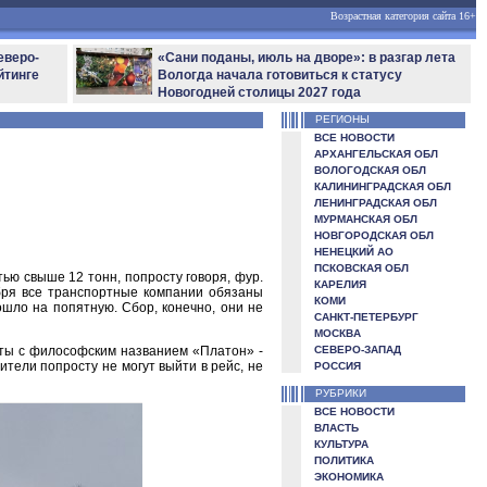
Возрастная категория сайта 16+
еверо-
«Сани поданы, июль на дворе»: в разгар лета
йтинге
Вологда начала готовиться к статусу
Новогодней столицы 2027 года
РЕГИОНЫ
ВСЕ НОВОСТИ
АРХАНГЕЛЬСКАЯ ОБЛ
ВОЛОГОДСКАЯ ОБЛ
КАЛИНИНГРАДСКАЯ ОБЛ
ЛЕНИНГРАДСКАЯ ОБЛ
МУРМАНСКАЯ ОБЛ
НОВГОРОДСКАЯ ОБЛ
НЕНЕЦКИЙ АО
ПСКОВСКАЯ ОБЛ
ью свыше 12 тонн, попросту говоря, фур.
КАРЕЛИЯ
бря все транспортные компании обязаны
КОМИ
ошло на попятную. Сбор, конечно, они не
САНКТ-ПЕТЕРБУРГ
МОСКВА
аты с философским названием «Платон» -
СЕВЕРО-ЗАПАД
ители попросту не могут выйти в рейс, не
РОССИЯ
РУБРИКИ
ВСЕ НОВОСТИ
ВЛАСТЬ
КУЛЬТУРА
ПОЛИТИКА
ЭКОНОМИКА