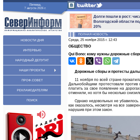
Пятница,
7 августа 2026 г.
Долги пошли в рост: чис
Вологодской области по
20%
ПОЛНАЯ НОВОСТЬ
Среда, 25 ноября 2015 г. 12:43
НОВОСТИ ДНЯ
ОБЩЕСТВО
ИНТЕРВЬЮ
Qui Bono: кому нужны дорожные сбо
НАРОДНЫЙ ДЕПУТАТ
НАШИ ПРОЕКТЫ
Дорожные сборы и протесты дальн
11 ноября по всей стране прокати
ПРОФ.СОВЕТ
Дальнобойщики протестовали против 
платить за свое появление на дорогах
РЕКЛАМОДАТЕЛЯМ
отменили, но хотя бы несколько снизили
ПОИСК
Однако недовольных не убавилось.
как оказалось, несмотря на все завере
нарушив при этом закон.