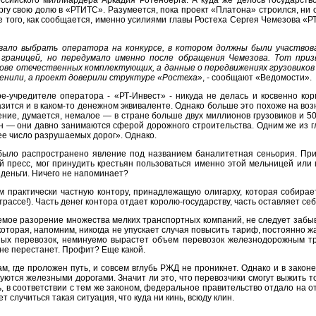
ссийского миллиардера Аркадия Ротенберга. А куда же делось государство
гу свою долю в «РТИТС». Разумеется, пока проект «Платона» строился, ни о 
е того, как сообщается, именно усилиями главы Ростеха Сергея Чемезова 
вало выбрать оператора на конкурсе, в котором должны были участво
 границей, но передумало именно после обращения Чемезова. Тот при
ове отечественных комплектующих, а данные о передвижениях грузовиков
енили, а проект доверили структуре «Ростеха»
, - сообщают «Ведомости».
ре-учредителе оператора - «РТ-Инвест» - никуда не делась и косвенно к
азится и в каком-то денежном эквиваленте. Однако больше это похоже на во
ние, думается, немалое — в стране больше двух миллионов грузовиков и 5
н — они давно занимаются сферой дорожного строительства. Одним же из г
е число разрушаемых дорог». Однако.
было распространено явление под названием баналитетная сеньория. При 
ый пресс, мог принудить крестьян пользоваться именно этой мельницей или
 деньги. Ничего не напоминает?
м практически частную контору, принадлежащую олигарху, которая собирает
рассе!). Часть денег контора отдает королю-государству, часть оставляет с
мое разорение множества мелких транспортных компаний, не следует забыва
оторая, напомним, никогда не упускает случая повысить тариф, постоянно жа
ых перевозок, неминуемо вырастет объем перевозок железнодорожным т
 не перестанет. Профит? Еще какой.
м, где проложен путь, и совсем вглубь РЖД не проникнет. Однако и в закон
ются железными дорогами. Значит ли это, что перевозчики смогут выжить то
, в соответствии с тем же законом, федеральное правительство отдало на о
 случиться такая ситуация, что куда ни кинь, всюду клин.