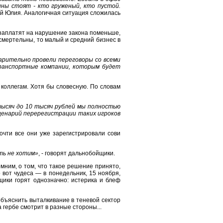
ны стоят - кто груженый, кто пустой.
ий Юлия. Аналогичная ситуация сложилась
 заплатят на нарушение закона поменьше,
смертельны, то малый и средний бизнес в
арительно провели переговоры со всеми
транспортные компании, которым будет
коллегам. Хотя бы словесную. По словам
тысяч до 10 тысяч рублей мы полностью
ценарий перерегистрации таких игроков
очти все они уже зарегистрировали сови
ть не хотим»
, - говорят дальнобойщики.
мним, о том, что такое решение принято,
 вот чудеса — в понедельник, 15 ноября,
щики горят однозначно: истерика и блеф
 объяснить выталкивание в теневой сектор
гербе смотрит в разные стороны...