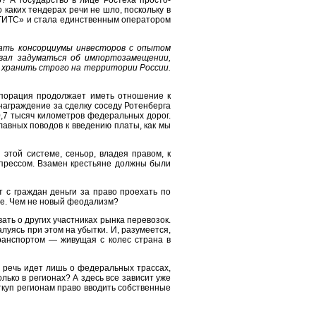
? А государство в лице Ростеха просто-
каких тендерах речи не шло, поскольку в
«РТИТС» и стала единственным оператором
вать консорциумы инвесторов с опытом
звал задуматься об импортозамещении,
 хранить строго на территории России.
орпорация продолжает иметь отношение к
знаграждение за сделку соседу Ротенберга
0,7 тысяч километров федеральных дорог.
лавных поводов к введению платы, как мы
этой системе, сеньор, владея правом, к
 прессом. Взамен крестьяне должны были
 с граждан деньги за право проехать по
ебе. Чем не новый феодализм?
ть о других участниках рынка перевозок.
луясь при этом на убытки. И, разумеется,
ранспортом — живущая с колес страна в
е речь идет лишь о федеральных трассах,
лько в регионах? А здесь все зависит уже
ткуп регионам право вводить собственные