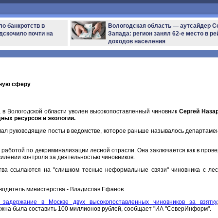
ло банкротств в
Вологодская область — аутсайдер С
дскочило почти на
Запада: регион занял 62-е место в ре
доходов населения
сную сферу
 в Вологодской области уволен высокопоставленный чиновник
Сергей Назар
ных ресурсов и экологии.
мал руководящие посты в ведомстве, которое раньше называлось департаме
 работой по декриминализации лесной отрасли. Она заключается как в прове
усилении контроля за деятельностью чиновников.
тва ссылаются на "слишком тесные неформальные связи" чиновника с ле
водитель министерства - Владислав Ефанов.
 задержание в Москве двух высокопоставленных чиновников за взятку
жна была составить 100 миллионов рублей, сообщает "ИА "СеверИнформ".