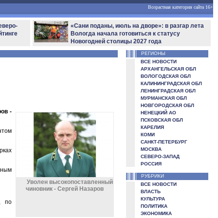
Возрастная категория сайта 16+
еверо-
«Сани поданы, июль на дворе»: в разгар лета
йтинге
Вологда начала готовиться к статусу
Новогодней столицы 2027 года
РЕГИОНЫ
ВСЕ НОВОСТИ
АРХАНГЕЛЬСКАЯ ОБЛ
ВОЛОГОДСКАЯ ОБЛ
КАЛИНИНГРАДСКАЯ ОБЛ
ЛЕНИНГРАДСКАЯ ОБЛ
МУРМАНСКАЯ ОБЛ
НОВГОРОДСКАЯ ОБЛ
ов -
НЕНЕЦКИЙ АО
ПСКОВСКАЯ ОБЛ
КАРЕЛИЯ
нтом
КОМИ
САНКТ-ПЕТЕРБУРГ
МОСКВА
рках
СЕВЕРО-ЗАПАД
РОССИЯ
сным
РУБРИКИ
Уволен высокопоставленный
ВСЕ НОВОСТИ
чиновник - Сергей Назаров
ВЛАСТЬ
КУЛЬТУРА
, по
ПОЛИТИКА
ЭКОНОМИКА