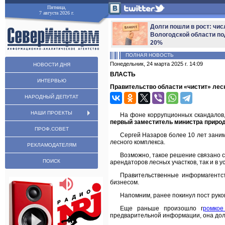
Пятница,
7 августа 2026 г.
Долги пошли в рост: чис
Вологодской области по
20%
ПОЛНАЯ НОВОСТЬ
Понедельник, 24 марта 2025 г. 14:09
НОВОСТИ ДНЯ
ВЛАСТЬ
ИНТЕРВЬЮ
Правительство области «чистит» ле
НАРОДНЫЙ ДЕПУТАТ
НАШИ ПРОЕКТЫ
На фоне коррупционных скандалов,
первый заместитель министра природ
ПРОФ.СОВЕТ
Сергей Назаров более 10 лет зани
лесного комплекса.
РЕКЛАМОДАТЕЛЯМ
Возможно, такое решение связано с
ПОИСК
арендаторов лесных участков, так и в 
Правительственные информагентс
бизнесом.
Напомним, ранее покинул пост руко
Еще раньше произошло г
ромкое
предварительной информации, она дол