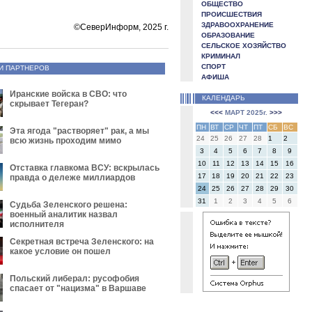
ОБЩЕСТВО
ПРОИСШЕСТВИЯ
ЗДРАВООХРАНЕНИЕ
©СеверИнформ, 2025 г.
ОБРАЗОВАНИЕ
СЕЛЬСКОЕ ХОЗЯЙСТВО
КРИМИНАЛ
СПОРТ
И ПАРТНЕРОВ
АФИША
Иранские войска в СВО: что
КАЛЕНДАРЬ
скрывает Тегеран?
<<<
МАРТ 2025г.
>>>
ПН
ВТ
СР
ЧТ
ПТ
СБ
ВС
Эта ягода "растворяет" рак, а мы
24
25
26
27
28
1
2
всю жизнь проходим мимо
3
4
5
6
7
8
9
10
11
12
13
14
15
16
Отставка главкома ВСУ: вскрылась
17
18
19
20
21
22
23
правда о дележе миллиардов
24
25
26
27
28
29
30
31
1
2
3
4
5
6
Судьба Зеленского решена:
военный аналитик назвал
исполнителя
Секретная встреча Зеленского: на
какое условие он пошел
Польский либерал: русофобия
спасает от "нацизма" в Варшаве