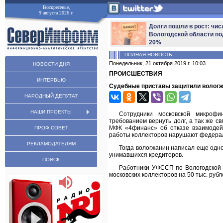
Воскресенье,
9 августа 2026 г.
Долги пошли в рост: чис
Вологодской области по
20%
ПОЛНАЯ НОВОСТЬ
Понедельник, 21 октября 2019 г. 10:03
НОВОСТИ ДНЯ
ПРОИСШЕСТВИЯ
ИНТЕРВЬЮ
Судебные приставы защитили вологжа
НАРОДНЫЙ ДЕПУТАТ
НАШИ ПРОЕКТЫ
Сотрудники московской микроф
требованием вернуть долг, а так же с
МФК «4финанс» об отказе взаимодей
ПРОФ.СОВЕТ
работы коллекторов нарушают федера
РЕКЛАМОДАТЕЛЯМ
Тогда вологжанин написал еще одно
унимавшихся кредиторов.
ПОИСК
Работники УФССП по Вологодской о
московских коллекторов на 50 тыс. руб