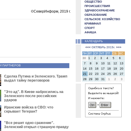
ОБЩЕСТВО
ПРОИСШЕСТВИЯ
ЗДРАВООХРАНЕНИЕ
©СеверИнформ, 2019 г.
ОБРАЗОВАНИЕ
СЕЛЬСКОЕ ХОЗЯЙСТВО
КРИМИНАЛ
СПОРТ
АФИША
КАЛЕНДАРЬ
<<<
ОКТЯБРЬ 2019г.
>>>
ПН
ВТ
СР
ЧТ
ПТ
СБ
ВС
30
1
2
3
4
5
6
7
8
9
10
11
12
13
И ПАРТНЕРОВ
14
15
16
17
18
19
20
21
22
23
24
25
26
27
Сделка Путина и Зеленского. Трамп
28
29
30
31
1
2
3
выдал тайну переговоров
"Это ад". В Киеве набросились на
Зеленского после российских
ударов
Иранские войска в СВО: что
скрывает Тегеран?
"Все решит одно сражение".
Зеленский открыл страшную правду