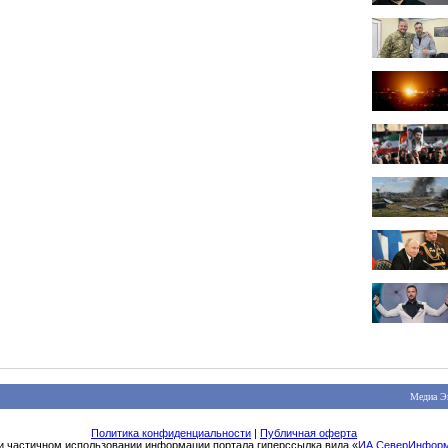
Медиа Э
Политика конфиденциальности
|
Публичная оферта
и частичном использовании информации портала гиперссылка вида «
ИА СеверИнфор