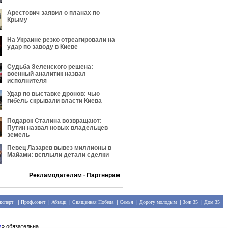
Арестович заявил о планах по
Крыму
На Украине резко отреагировали на
удар по заводу в Киеве
Судьба Зеленского решена:
военный аналитик назвал
исполнителя
Удар по выставке дронов: чью
гибель скрывали власти Киева
Подарок Сталина возвращают:
Путин назвал новых владельцев
земель
Певец Лазарев вывез миллионы в
Майами: всплыли детали сделки
Рекламодателям
Партнёрам
•
ксперт
|
Проф.совет
|
Абзацц
|
Священная Победа
|
Семья
|
Дорогу молодым
|
Зож 35
|
Дом 35
м
» обязательна.