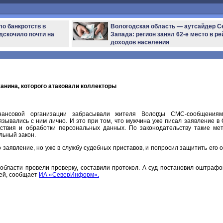
ло банкротств в
Вологодская область — аутсайдер С
дскочило почти на
Запада: регион занял 62-е место в ре
доходов населения
нина, которого атаковали коллекторы
инансовой организации забрасывали жителя Вологды СМС-сообщения
вязывались с ним лично. И это при том, что мужчина уже писал заявление в
ствия и обработки персональных данных. По законодательству такие ме
льный закон.
 заявление, но уже в службу судебных приставов, и попросил защитить его о
бласти провели проверку, составили протокол. А суд постановил оштрафо
лей, сообщает
ИА «СеверИнформ».