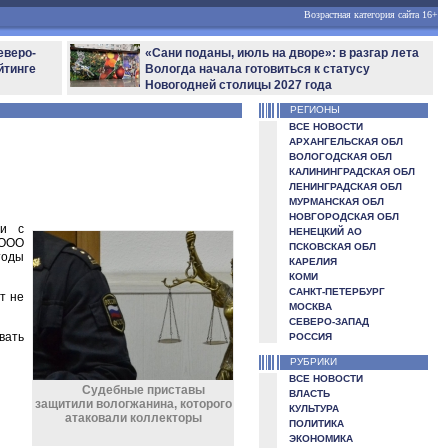
Возрастная категория сайта 16+
еверо-
«Сани поданы, июль на дворе»: в разгар лета
йтинге
Вологда начала готовиться к статусу
Новогодней столицы 2027 года
РЕГИОНЫ
ВСЕ НОВОСТИ
АРХАНГЕЛЬСКАЯ ОБЛ
ВОЛОГОДСКАЯ ОБЛ
КАЛИНИНГРАДСКАЯ ОБЛ
ЛЕНИНГРАДСКАЯ ОБЛ
МУРМАНСКАЯ ОБЛ
НОВГОРОДСКАЯ ОБЛ
ми с
НЕНЕЦКИЙ АО
 ООО
ПСКОВСКАЯ ОБЛ
тоды
КАРЕЛИЯ
КОМИ
САНКТ-ПЕТЕРБУРГ
т не
МОСКВА
СЕВЕРО-ЗАПАД
вать
РОССИЯ
РУБРИКИ
ВСЕ НОВОСТИ
Судебные приставы
ВЛАСТЬ
защитили вологжанина, которого
КУЛЬТУРА
атаковали коллекторы
ПОЛИТИКА
ЭКОНОМИКА