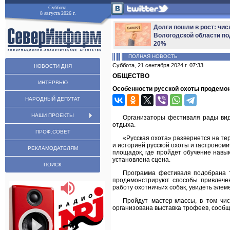
Суббота,
8 августа 2026 г.
Долги пошли в рост: чис
Вологодской области по
20%
ПОЛНАЯ НОВОСТЬ
Суббота, 21 сентября 2024 г. 07:33
НОВОСТИ ДНЯ
ОБЩЕСТВО
ИНТЕРВЬЮ
Особенности русской охоты продемо
НАРОДНЫЙ ДЕПУТАТ
НАШИ ПРОЕКТЫ
Организаторы фестиваля рады вид
отдыха.
ПРОФ.СОВЕТ
«Русская охота» развернется на те
и историей русской охоты и гастроном
РЕКЛАМОДАТЕЛЯМ
площадок, где пройдет обучение навы
установлена сцена.
ПОИСК
Программа фестиваля подобрана т
продемонстрируют способы привлече
работу охотничьих собак, увидеть элем
Пройдут мастер-классы, в том чи
организована выставка трофеев, сооб