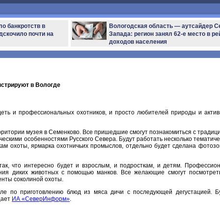
ло банкротств в
Вологодская область — аутсайдер С
дскочило почти на
Запада: регион занял 62-е место в ре
доходов населения
нстрируют в Вологде
еть и профессиональных охотников, и просто любителей природы и актив
рритории музея в Семенково. Все пришедшие смогут познакомиться с традиц
ическими особенностями Русского Севера. Будут работать несколько тематиче
кам охоты, ярмарка охотничьих промыслов, отдельно будет сделана фотозо
ак, что интересно будет и взрослым, и подросткам, и детям. Профессио
ния диких животных с помощью манков. Все желающие смогут посмотрет
енты соколиной охоты.
сле по приготовлению блюд из мяса дичи с последующей дегустацией. Б
щает
ИА «СеверИнформ»
.