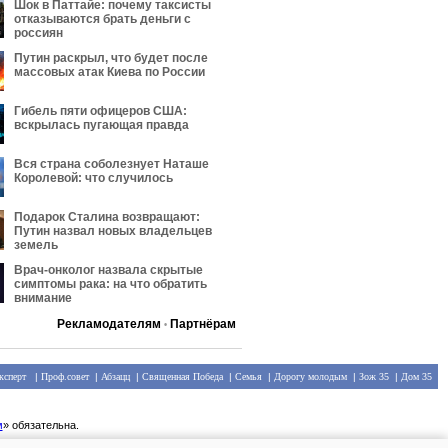
Шок в Паттайе: почему таксисты
отказываются брать деньги с
россиян
Путин раскрыл, что будет после
массовых атак Киева по России
Гибель пяти офицеров США:
вскрылась пугающая правда
Вся страна соболезнует Наташе
Королевой: что случилось
Подарок Сталина возвращают:
Путин назвал новых владельцев
земель
Врач-онколог назвала скрытые
симптомы рака: на что обратить
внимание
Рекламодателям
Партнёрам
•
ксперт
|
Проф.совет
|
Абзацц
|
Священная Победа
|
Семья
|
Дорогу молодым
|
Зож 35
|
Дом 35
м
» обязательна.