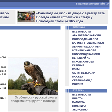
Возрастная категория сайта 16+
еверо-
«Сани поданы, июль на дворе»: в разгар лета
йтинге
Вологда начала готовиться к статусу
Новогодней столицы 2027 года
РЕГИОНЫ
ВСЕ НОВОСТИ
АРХАНГЕЛЬСКАЯ ОБЛ
ВОЛОГОДСКАЯ ОБЛ
КАЛИНИНГРАДСКАЯ ОБЛ
ЛЕНИНГРАДСКАЯ ОБЛ
МУРМАНСКАЯ ОБЛ
НОВГОРОДСКАЯ ОБЛ
ного
НЕНЕЦКИЙ АО
ПСКОВСКАЯ ОБЛ
КАРЕЛИЯ
иями
КОМИ
ских
САНКТ-ПЕТЕРБУРГ
на и
МОСКВА
СЕВЕРО-ЗАПАД
налы
РОССИЯ
ь на
РУБРИКИ
ВСЕ НОВОСТИ
Особенности русской охоты
удет
ВЛАСТЬ
продемонстрируют в Вологде
КУЛЬТУРА
ПОЛИТИКА
ЭКОНОМИКА