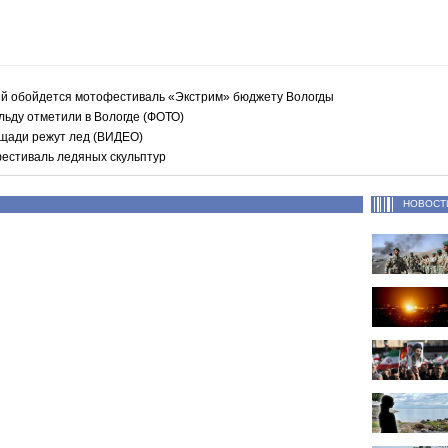
ей обойдется мотофестиваль «Экстрим» бюджету Вологды
льду отметили в Вологде (ФОТО)
щади режут лед (ВИДЕО)
фестиваль ледяных скульптур
НОВОСТ