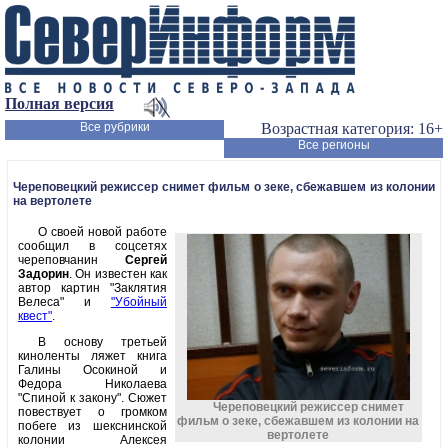
Полная версия
Все рубрики
Возрастная категория: 16+
Все регионы
Череповецкий режиссер снимет фильм о зеке, сбежавшем из колонии
на вертолете
О своей новой работе
сообщил в соцсетях
череповчанин
Сергей
Задорин
. Он известен как
автор картин "Заклятия
Велеса" и
"Убойный
квест"
.
В основу третьей
киноленты ляжет книга
Галины Осокиной и
Федора Николаева
"Спиной к закону". Сюжет
Череповецкий режиссер снимет
повествует о громком
фильм о зеке, сбежавшем из колонии на
побеге из шекснинской
вертолете
колонии Алексея