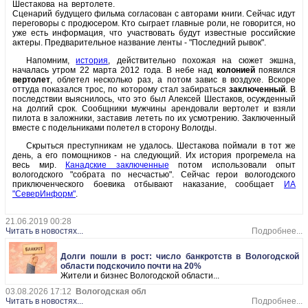
Шестакова на вертолете.
Сценарий будущего фильма согласован с авторами книги. Сейчас идут
переговоры с продюсером. Кто сыграет главные роли, не говорится, но
уже есть информация, что участвовать будут известные российские
актеры. Предварительное название ленты - "Последний рывок".
Напомним,
история
, действительно похожая на сюжет экшна,
началась утром 22 марта 2012 года. В небе над
колонией
появился
вертолет
, облетел несколько раз, а потом завис в воздухе. Вскоре
оттуда показался трос, по которому стал забираться
заключенный
. В
последствии выяснилось, что это был Алексей Шестаков, осужденный
на долгий срок. Сообщники мужчины арендовали вертолет и взяли
пилота в заложники, заставив лететь по их усмотрению. Заключенный
вместе с подельниками полетел в сторону Вологды.
Скрыться преступникам не удалось. Шестакова поймали в тот же
день, а его помощников - на следующий. Их история прогремела на
весь мир.
Канадские заключенные
потом использовали опыт
вологодского "собрата по несчастью". Сейчас герои вологодского
приключенческого боевика отбывают наказание, сообщает
ИА
"СеверИнформ"
.
21.06.2019 00:28
Читать в новостях...
Подробнее...
Долги пошли в рост: число банкротств в Вологодской
области подскочило почти на 20%
Жители и бизнес Вологодской области...
03.08.2026 17:12
Вологодская обл
Читать в новостях...
Подробнее...