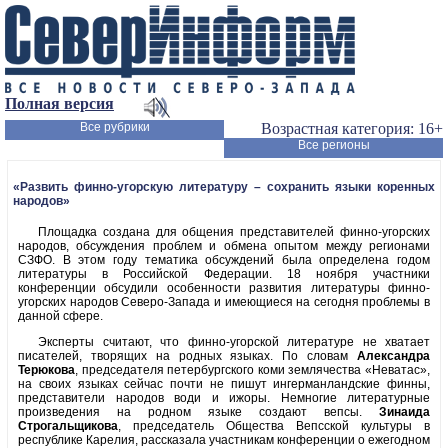
Полная версия
Все рубрики
Возрастная категория: 16+
Все регионы
«Развить финно-угорскую литературу – сохранить языки коренных
народов»
Площадка создана для общения представителей финно-угорских
народов, обсуждения проблем и обмена опытом между регионами
СЗФО. В этом году тематика обсуждений была определена годом
литературы в Российской Федерации. 18 ноября участники
конференции обсудили особенности развития литературы финно-
угорских народов Северо-Запада и имеющиеся на сегодня проблемы в
данной сфере.
Эксперты считают, что финно-угорской литературе не хватает
писателей, творящих на родных языках. По словам
Александра
Терюкова
, председателя петербургского коми землячества «Неватас»,
на своих языках сейчас почти не пишут ингерманландские финны,
представители народов води и ижоры. Немногие литературные
произведения на родном языке создают вепсы.
Зинаида
Строгальщикова
, председатель Общества Вепсской культуры в
республике Карелия, рассказала участникам конференции о ежегодном