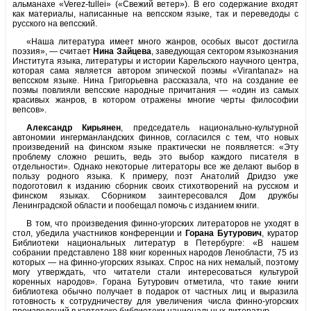
альманахе «Verez-tullei» («Свежий ветер»). В его содержание входят
как материалы, написанные на вепсском языке, так и переведоды с
русского на вепсский.
«Наша литература имеет много жанров, особых высот достигла
поэзия», — считает
Нина Зайцева
, заведующая сектором языкознания
Института языка, литературы и истории Карельского научного центра,
которая сама является автором эпической поэмы «Virantanaz» на
вепсском языке. Нина Григорьевна рассказала, что на создание ее
поэмы повлияли вепсские народные причитания — «один из самых
красивых жанров, в котором отражены многие черты философии
вепсов».
Александр Кирьянен
, председатель национально-культурной
автономии ингерманландских финнов, согласился с тем, что новых
произведений на финском языке практически не появляется: «Эту
проблему сложно решить, ведь это выбор каждого писателя в
отдельности». Однако некоторые литераторы все же делают выбор в
пользу родного языка. К примеру, поэт Анатолий Дридзо уже
подоготовил к изданию сборник своих стихотворений на русском и
финском языках. Сборником заинтересовался Дом дружбы
Ленинградской области и пообещал помочь с изданием книги.
В том, что произведения финно-угорских литераторов не уходят в
стол, убедила участников конференции и
Горана Бутурович
, куратор
Библиотеки национальных литератур в Петербурге: «В нашем
собрании представлено 188 книг коренных народов Ленобласти, 75 из
которых — на финно-угорских языках. Спрос на них немалый, поэтому
могу утверждать, что читатели стали интересоваться культурой
коренных народов». Горана Бутурович отметила, что такие книги
библиотека обычно получает в подарок от частных лиц и выразила
готовность к сотрудничеству для увеличения числа финно-угорских