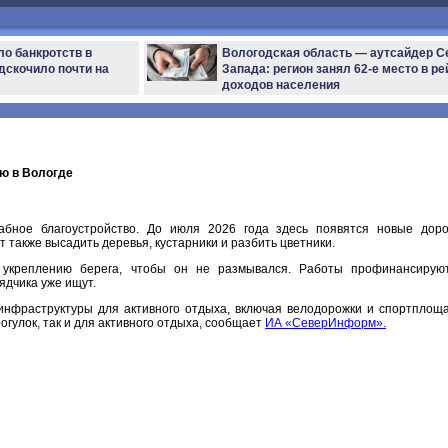
ло банкротств в
Вологодская область — аутсайдер С
дскочило почти на
Запада: регион занял 62-е место в ре
доходов населения
ю в Вологде
абное благоустройство. До июля 2026 года здесь появятся новые доро
 также высадить деревья, кустарники и разбить цветники.
 укреплению берега, чтобы он не размывался. Работы профинансирую
ядчика уже ищут.
инфраструктуры для активного отдыха, включая велодорожки и спортплоща
гулок, так и для активного отдыха, сообщает
ИА «СеверИнформ».