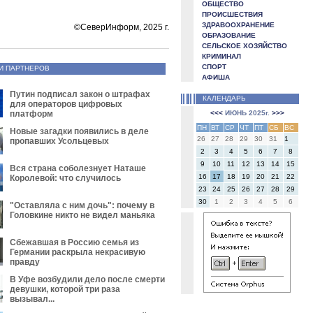
ОБЩЕСТВО
ПРОИСШЕСТВИЯ
ЗДРАВООХРАНЕНИЕ
©СеверИнформ, 2025 г.
ОБРАЗОВАНИЕ
СЕЛЬСКОЕ ХОЗЯЙСТВО
КРИМИНАЛ
СПОРТ
И ПАРТНЕРОВ
АФИША
Путин подписал закон о штрафах
КАЛЕНДАРЬ
для операторов цифровых
платформ
<<<
ИЮНЬ 2025г.
>>>
ПН
ВТ
СР
ЧТ
ПТ
СБ
ВС
Новые загадки появились в деле
26
27
28
29
30
31
1
пропавших Усольцевых
2
3
4
5
6
7
8
9
10
11
12
13
14
15
Вся страна соболезнует Наташе
16
17
18
19
20
21
22
Королевой: что случилось
23
24
25
26
27
28
29
30
1
2
3
4
5
6
"Оставляла с ним дочь": почему в
Головкине никто не видел маньяка
Сбежавшая в Россию семья из
Германии раскрыла некрасивую
правду
В Уфе возбудили дело после смерти
девушки, которой три раза
вызывал...