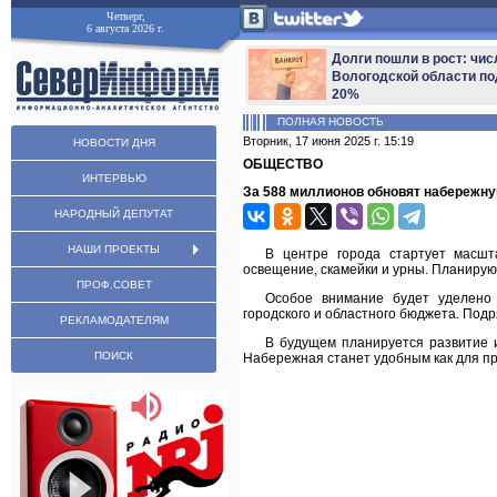
Четверг,
6 августа 2026 г.
Долги пошли в рост: чис
Вологодской области по
20%
ПОЛНАЯ НОВОСТЬ
Вторник, 17 июня 2025 г. 15:19
НОВОСТИ ДНЯ
ОБЩЕСТВО
ИНТЕРВЬЮ
За 588 миллионов обновят набережну
НАРОДНЫЙ ДЕПУТАТ
НАШИ ПРОЕКТЫ
В центре города стартует масшт
освещение, скамейки и урны. Планируют
ПРОФ.СОВЕТ
Особое внимание будет уделено
городского и областного бюджета. Подр
РЕКЛАМОДАТЕЛЯМ
В будущем планируется развитие 
ПОИСК
Набережная станет удобным как для про