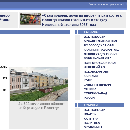
Возрастная категория сайта 16+
еверо-
«Сани поданы, июль на дворе»: в разгар лета
йтинге
Вологда начала готовиться к статусу
Новогодней столицы 2027 года
РЕГИОНЫ
ВСЕ НОВОСТИ
АРХАНГЕЛЬСКАЯ ОБЛ
ВОЛОГОДСКАЯ ОБЛ
КАЛИНИНГРАДСКАЯ ОБЛ
ЛЕНИНГРАДСКАЯ ОБЛ
МУРМАНСКАЯ ОБЛ
НОВГОРОДСКАЯ ОБЛ
жки,
НЕНЕЦКИЙ АО
ПСКОВСКАЯ ОБЛ
КАРЕЛИЯ
т из
КОМИ
САНКТ-ПЕТЕРБУРГ
МОСКВА
дки.
СЕВЕРО-ЗАПАД
РОССИЯ
За 588 миллионов обновят
РУБРИКИ
набережную в Вологде
ВСЕ НОВОСТИ
ВЛАСТЬ
КУЛЬТУРА
ПОЛИТИКА
ЭКОНОМИКА