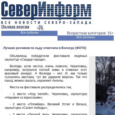
Полная версия
Все рубрики
Возрастная категория: 16+
Все регионы
Лучших резчиков по льду отметили в Вологде (ФОТО)
Объявлены победители фестиваля ледяных
скульптур «Сердце города».
Вологде, если честно, очень повезло. Череповец,
например, испугался теплой зимы и отменил этот
красивый конкурс. А Вологда – нет. И, как только
съехались мастера, тут же ударили морозы. Так что
город, можно сказать, охраняют Ангелы.
Места на фестивале распределились так;
- 1 место «Ход пилой», Череповец, скульптура
«Наравне со взрослыми»;
- 2 место «Пломбир», Великий Устюг и Вельск,
скульптура «Салют победы»;
- 3 место «Теплый лед», Череповец, скульптура